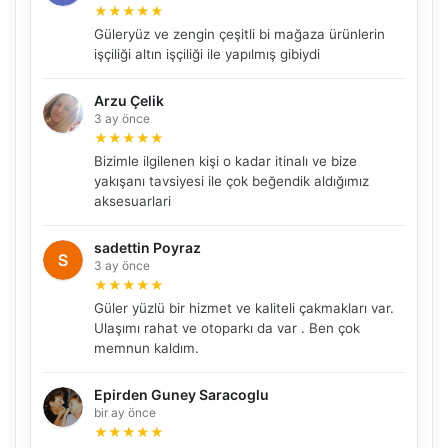
★
★
★
★
★
Güleryüz ve zengin çeşitli bi mağaza ürünlerin
işçiliği altın işçiliği ile yapılmış gibiydi
Arzu Çelik
3 ay önce
★
★
★
★
★
Bizimle ilgilenen kişi o kadar itinalı ve bize
yakışanı tavsiyesi ile çok beğendik aldığımız
aksesuarlari
NBY Akıllı Asistan
AI kullanmadan, sitedeki gerçek yerlerle akıllı rota
önerir.
sadettin Poyraz
3 ay önce
★
★
★
★
★
Güler yüzlü bir hizmet ve kaliteli çakmakları var.
Ulaşımı rahat ve otoparkı da var . Ben çok
Şehir / ilçe
memnun kaldım.
Epirden Guney Saracoglu
bir ay önce
⭐ Popüler
🧭 Rehber
✨ İlk kez gelen
★
★
★
★
★