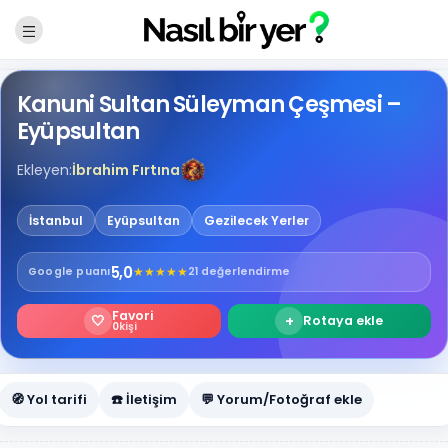
Kanuni Sultan Süleyman Çeşmesi –
Eyüpsultan
Ekleyen:
İbrahim Fırtına
İstanbul
Eyüpsultan
Gezilecek Yerler
5,0
★
★
★
★
★
Google
puanı
21 değerlendirme
Favori
🤍
+
Rotaya ekle
0
kişi
🧭 Yol tarifi
☎️ İletişim
💬 Yorum/Fotoğraf ekle