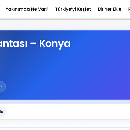
Yakınımda Ne Var?
Türkiye’yi Keşfet
Bir Yer Ekle
antası – Konya
me
le