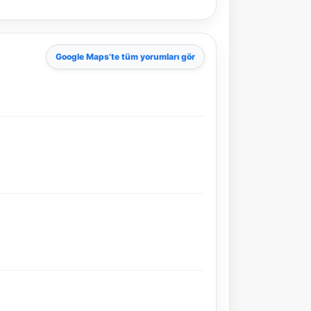
Google Maps
’te tüm yorumları gör
NBY Akıllı Asistan
AI kullanmadan, sitedeki gerçek yerlerle akıllı rota
önerir.
Şehir / ilçe