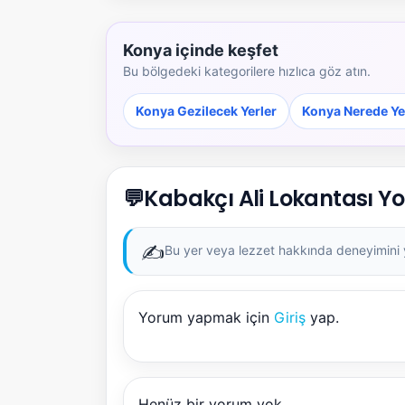
Konya içinde keşfet
Bu bölgedeki kategorilere hızlıca göz atın.
Konya Gezilecek Yerler
Konya Nerede Ye
💬
Kabakçı Ali Lokantası Y
✍️
Bu yer veya lezzet hakkında deneyimini ya
Yorum yapmak için
Giriş
yap.
Henüz bir yorum yok.