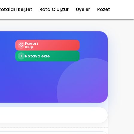
Rotaları Keşfet
Rota Oluştur
Üyeler
Rozet
Favori
🤍
0
kişi
+
Rotaya ekle