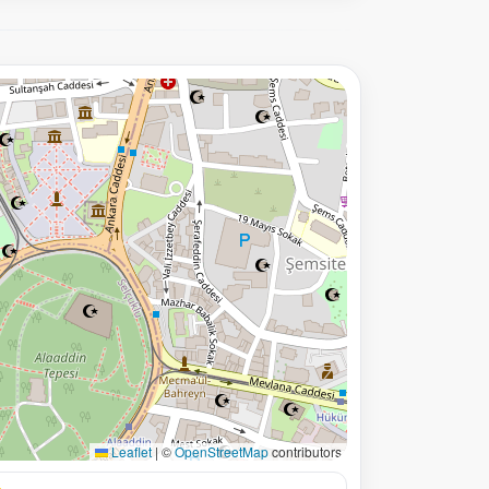
Leaflet
|
©
OpenStreetMap
contributors