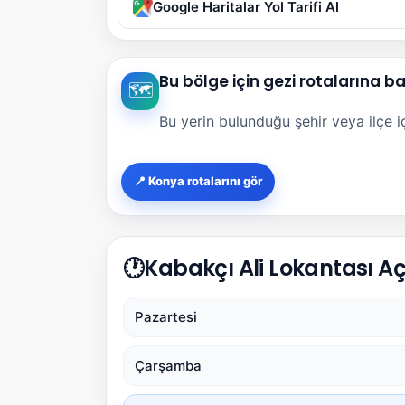
Google Haritalar Yol Tarifi Al
Bu bölge için gezi rotalarına b
🗺️
Bu yerin bulunduğu şehir veya ilçe içi
📍 Konya rotalarını gör
🕐
Kabakçı Ali Lokantası Aç
Pazartesi
Çarşamba