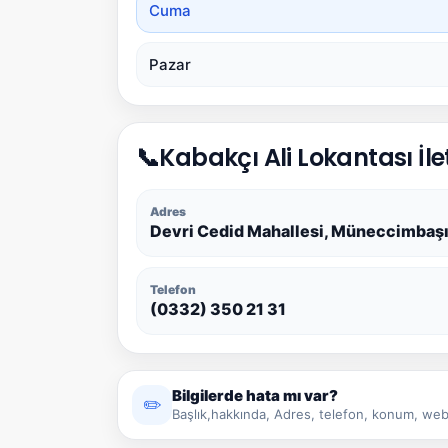
Cuma
Pazar
📞
Kabakçı Ali Lokantası İle
Adres
Devri Cedid Mahallesi, Müneccimbaşı
Telefon
(0332) 350 21 31
Bilgilerde hata mı var?
✏️
Başlık,hakkında, Adres, telefon, konum, web 