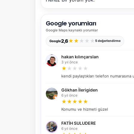
Google yorumları
Google Maps
kaynaklı yorumlar
★
★
★
★
★
2,6
Google
5 değerlendirme
hakan kılınçarslan
3 yıl önce
★
★
★
★
★
kendi paylaştıkları telefon numarasına 
Gökhan İlerigiden
6 yıl önce
★
★
★
★
★
Konumu ve hizmeti güzel
FATİH SULUDERE
6 yıl önce