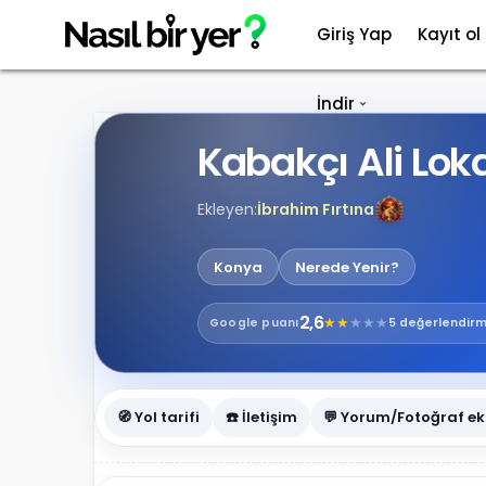
Giriş Yap
Kayıt ol
İndir
Kabakçı Ali Lok
Ekleyen:
İbrahim Fırtına
Konya
Nerede Yenir?
2,6
★
★
★
★
★
Google
puanı
5 değerlendir
🧭 Yol tarifi
☎️ İletişim
💬 Yorum/Fotoğraf ek