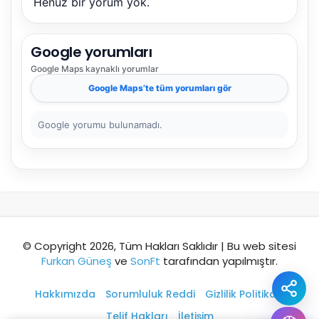
Henüz bir yorum yok.
Şehir / ilçe
Google yorumları
Google Maps
kaynaklı yorumlar
⭐ Popüler
🧭 Rehber
✨ İlk kez gelen
Google Maps
’te tüm yorumları gör
🏛️ Tarihi
🌿 Doğa
👨‍👩‍👧 Aile/Çocuk
Google yorumu bulunamadı.
🍽️ Lezzet
⚡ Kısa
🚶 Yürüyüş
🚗 Arabayla
📸 Fotoğraf
🍃 Sakin
☔ Yağmurlu
🗓️ Hafta sonu
₺ Ekonomik
Durak
© Copyright 2026, Tüm Hakları Saklıdır | Bu web sitesi
Furkan Güneş
ve
SonFt
tarafından yapılmıştır.
Akıllı rota öner
Hakkımızda
Sorumluluk Reddi
Gizlilik Politikası
Telif Hakları
İletişim