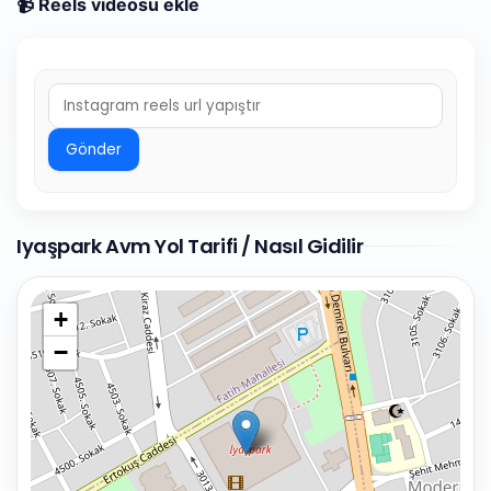
📹 Reels videosu ekle
Gönder
Iyaşpark Avm Yol Tarifi / Nasıl Gidilir
+
−