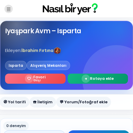
Iyaşpark Avm – Isparta
Ekleyen:
İbrahim Fırtına
Isparta
Alışveriş Mekanları
Favori
🤍
+
Rotaya ekle
0
kişi
🧭 Yol tarifi
☎️ İletişim
💬 Yorum/Fotoğraf ekle
0 deneyim