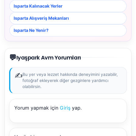
Isparta Kalınacak Yerler
Isparta Alışveriş Mekanları
Isparta Ne Yenir?
💬
Iyaşpark Avm Yorumları
✍️
Bu yer veya lezzet hakkında deneyimini yazabilir,
fotoğraf ekleyerek diğer gezginlere yardımcı
olabilirsin.
NBY Akıllı Asistan
Yorum yapmak için
Giriş
yap.
AI kullanmadan, sitedeki gerçek yerlerle akıllı rota
önerir.