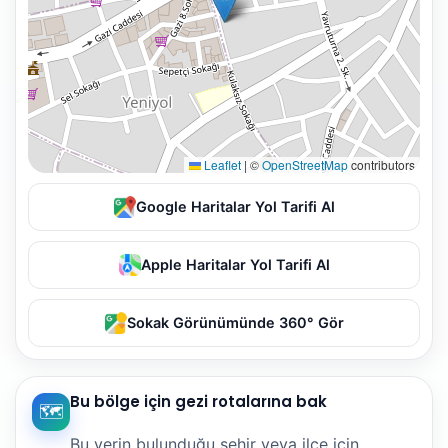
Leaflet
|
©
OpenStreetMap
contributors
Google Haritalar Yol Tarifi Al
Apple Haritalar Yol Tarifi Al
Sokak Görünümünde 360° Gör
Bu bölge için gezi rotalarına bak
🗺️
Bu yerin bulunduğu şehir veya ilçe için