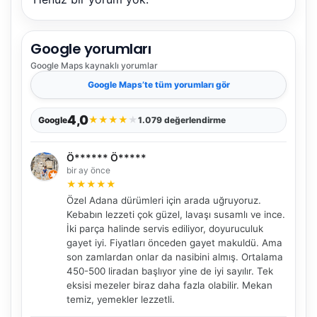
Google yorumları
Google Maps
kaynaklı yorumlar
Google Maps
’te tüm yorumları gör
4,0
★
★
★
★
★
Google
1.079 değerlendirme
Ö****** Ö*****
bir ay önce
★
★
★
★
★
Özel Adana dürümleri için arada uğruyoruz.
Kebabın lezzeti çok güzel, lavaşı susamlı ve ince.
İki parça halinde servis ediliyor, doyuruculuk
gayet iyi. Fiyatları önceden gayet makuldü. Ama
son zamlardan onlar da nasibini almış. Ortalama
450-500 liradan başlıyor yine de iyi sayılır. Tek
eksisi mezeler biraz daha fazla olabilir. Mekan
temiz, yemekler lezzetli.