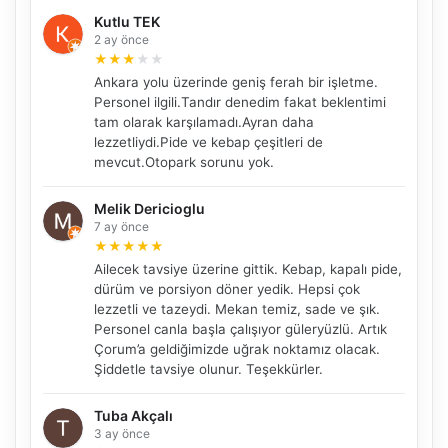
Kutlu TEK
2 ay önce
★
★
★
★
★
Ankara yolu üzerinde geniş ferah bir işletme.
Personel ilgili.Tandır denedim fakat beklentimi
tam olarak karşılamadı.Ayran daha
lezzetliydi.Pide ve kebap çeşitleri de
mevcut.Otopark sorunu yok.
Melik Dericioglu
7 ay önce
★
★
★
★
★
Ailecek tavsiye üzerine gittik. Kebap, kapalı pide,
dürüm ve porsiyon döner yedik. Hepsi çok
lezzetli ve tazeydi. Mekan temiz, sade ve şık.
Personel canla başla çalışıyor güleryüzlü. Artık
Çorum’a geldiğimizde uğrak noktamız olacak.
Şiddetle tavsiye olunur. Teşekkürler.
Tuba Akçalı
3 ay önce