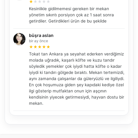
★
★
★
★
★
Kesinlikle gidilmemesi gereken bir mekan
yönetim sıkıntı porsiyon çok az 1 saat sonra
NBY Akıllı Asistan
getirdiler. Getirdikleri ürün de bu şekilde
AI kullanmadan, sitedeki gerçek yerlerle akıllı rota
önerir.
büşra aslan
bir ay önce
★
★
★
★
★
Tokat tan Ankara ya seyahat ederken verdiğimiz
molada uğradık, kaşarlı köfte ve kuzu tandır
Şehir / ilçe
söyledik yemekler çok iyiydi hatta köfte o kadar
iyiydi ki tandırı gölgede bıraktı. Mekan tertemizdi,
aynı zamanda çalışanlar da güleryüzlü ve ilgiliydi.
En çok hoşumuza giden şey kapıdaki kediye özel
⭐ Popüler
🧭 Rehber
✨ İlk kez gelen
ilgi gösterip mutfaktan onun için aşçının
kendisinin yiyecek getirmesiydi, hayvan dostu bir
🏛️ Tarihi
🌿 Doğa
👨‍👩‍👧 Aile/Çocuk
mekan.
🍽️ Lezzet
⚡ Kısa
🚶 Yürüyüş
🚗 Arabayla
📸 Fotoğraf
🍃 Sakin