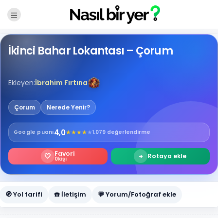
İkinci Bahar Lokantası – Çorum
Ekleyen:
İbrahim Fırtına
Çorum
Nerede Yenir?
4,0
★
★
★
★
★
Google
puanı
1.079 değerlendirme
Favori
🤍
+
Rotaya ekle
0
kişi
🧭 Yol tarifi
☎️ İletişim
💬 Yorum/Fotoğraf ekle