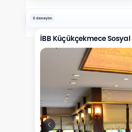
0 deneyim
İBB Küçükçekmece Sosyal T