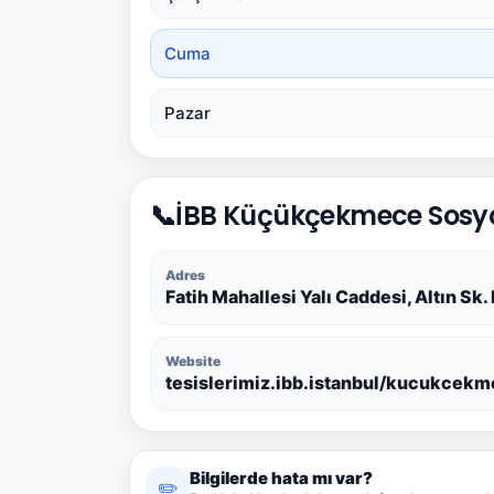
Cuma
Pazar
📞
İBB Küçükçekmece Sosyal 
Adres
Fatih Mahallesi Yalı Caddesi, Altın 
Website
tesislerimiz.ibb.istanbul/kucukcekm
Bilgilerde hata mı var?
✏️