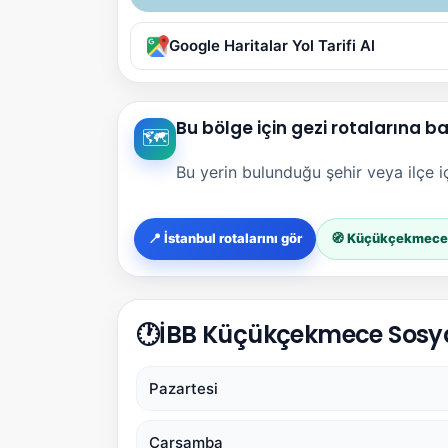
Google Haritalar Yol Tarifi Al
Bu bölge için gezi rotalarına b
🗺️
Bu yerin bulunduğu şehir veya ilçe içi
📍 İstanbul rotalarını gör
🧭 Küçükçekmece r
🕐
İBB Küçükçekmece Sosyal 
Pazartesi
Çarşamba