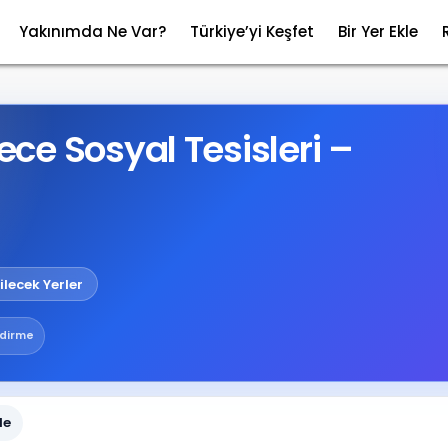
Yakınımda Ne Var?
Türkiye’yi Keşfet
Bir Yer Ekle
e Sosyal Tesisleri –
ilecek Yerler
ndirme
le