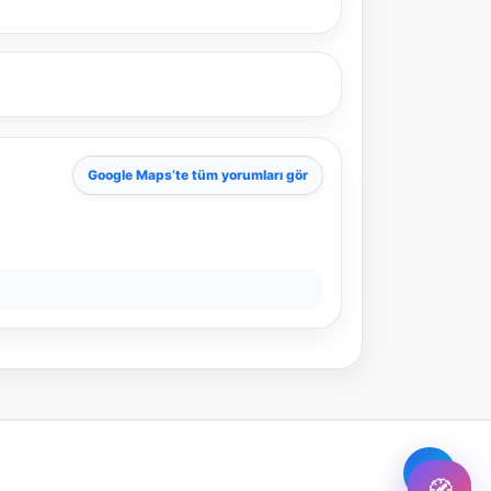
Şehir / ilçe
⭐ Popüler
🧭 Rehber
✨ İlk kez gelen
Google Maps
’te tüm yorumları gör
🏛️ Tarihi
🌿 Doğa
👨‍👩‍👧 Aile/Çocuk
🍽️ Lezzet
⚡ Kısa
🚶 Yürüyüş
🚗 Arabayla
📸 Fotoğraf
🍃 Sakin
☔ Yağmurlu
🗓️ Hafta sonu
₺ Ekonomik
Durak
Akıllı rota öner