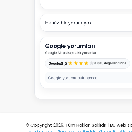
Henüz bir yorum yok.
Google yorumları
Google Maps
kaynaklı yorumlar
★
★
★
★
★
4,3
Google
8.083 değerlendirme
Google yorumu bulunamadı.
© Copyright 2026, Tüm Hakları Saklıdır | Bu web si
Hakkımızda
Sorumluluk Reddi
Gizlilik Politikası