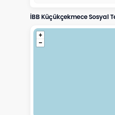
İBB Küçükçekmece Sosyal Tesisl
+
−