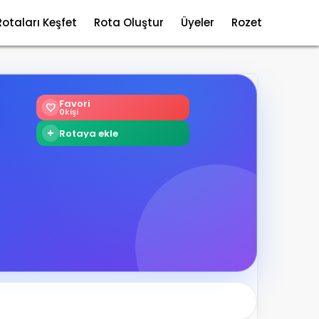
Rotaları Keşfet
Rota Oluştur
Üyeler
Rozet
Favori
🤍
0
kişi
+
Rotaya ekle