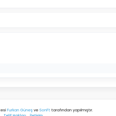
tesi
Furkan Güneş
ve
SonFt
tarafından yapılmıştır.
Telif Hakları
İletişim