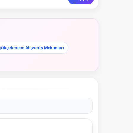
ükçekmece Alışveriş Mekanları
NBY Akıllı Asistan
AI kullanmadan, sitedeki gerçek yerlerle akıllı rota
önerir.