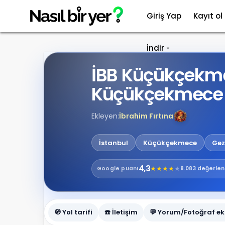
Giriş Yap
Kayıt ol
İndir
İBB Küçükçekmec
Küçükçekmece
Ekleyen:
İbrahim Fırtına
İstanbul
Küçükçekmece
Gez
4,3
★
★
★
★
★
Google
puanı
8.083 değerle
🧭 Yol tarifi
☎️ İletişim
💬 Yorum/Fotoğraf ek