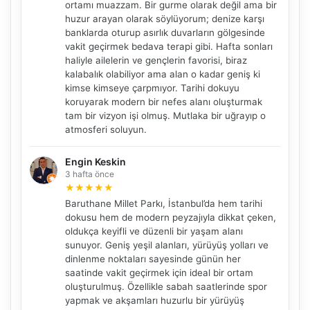
ortamı muazzam. Bir gurme olarak değil ama bir
huzur arayan olarak söylüyorum; denize karşı
banklarda oturup asırlık duvarların gölgesinde
vakit geçirmek bedava terapi gibi. Hafta sonları
haliyle ailelerin ve gençlerin favorisi, biraz
kalabalık olabiliyor ama alan o kadar geniş ki
kimse kimseye çarpmıyor. Tarihi dokuyu
koruyarak modern bir nefes alanı oluşturmak
tam bir vizyon işi olmuş. Mutlaka bir uğrayıp o
atmosferi soluyun.
Engin Keskin
3 hafta önce
★
★
★
★
★
Baruthane Millet Parkı, İstanbul’da hem tarihi
dokusu hem de modern peyzajıyla dikkat çeken,
oldukça keyifli ve düzenli bir yaşam alanı
sunuyor. Geniş yeşil alanları, yürüyüş yolları ve
dinlenme noktaları sayesinde günün her
saatinde vakit geçirmek için ideal bir ortam
oluşturulmuş. Özellikle sabah saatlerinde spor
yapmak ve akşamları huzurlu bir yürüyüş