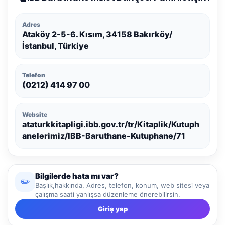
Adres
Ataköy 2-5-6. Kısım, 34158 Bakırköy/
İstanbul, Türkiye
Telefon
(0212) 414 97 00
Website
ataturkkitapligi.ibb.gov.tr/tr/Kitaplik/Kutuph
anelerimiz/IBB-Baruthane-Kutuphane/71
Bilgilerde hata mı var?
✏️
Başlık,hakkında, Adres, telefon, konum, web sitesi veya
çalışma saati yanlışsa düzenleme önerebilirsin.
Giriş yap