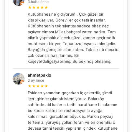
3 hafta önce
★
★
★
★
★
Kütüphanesine gidiyorum . Çok güzel bir
kitaplıkları var. Görevliler çok tatlı insanlar.
Kütüphanenin tek sıkıntısı sadece biraz geç
açılıyor olması.Millet bahçesi zaten harika. Tam
piknik yapmalık ailecek güzel zaman geçirmelik
muhteşem bir yer. Topunuzu,eşyanızı alın gelin.
Bayağıda geniş bir alan zaten. Tek sıkıntı mescidi
çok özensiz hazırlanmış. Bir
köşeye(deliğe)yapılmış. Bu pek hoş olmamış.
ahmetbakix
3 ay önce
★
★
★
★
★
Eskiden yanından geçerken iç çekerdik, şimdi
içeri girince çıkmak istemiyoruz. Bakırköy
sahilinde atıl kalan o tarihi baruthane binalarının
bu kadar kaliteli bir restorasyonla ayağa
kaldırılması gerçekten büyük iş. Parkın peyzajı
tertemiz, yürüyüş yolları ferah ve en önemlisi o
devasa tarihi tescilli yapıların içindeki kütüphane