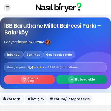
İBB Baruthane Millet Bahçesi Parkı –
Bakırköy
Ekleyen:
İbrahim Fırtına
İstanbul
Bakırköy
Gezilecek Yerler
4,4
★
★
★
★
★
Google
puanı
6.220 değerlendirme
Favori
🤍
+
Rotaya ekle
0
kişi
🧭 Yol tarifi
☎️ İletişim
💬 Yorum/Fotoğraf ekle