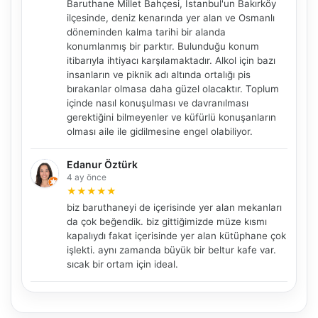
Baruthane Millet Bahçesi, İstanbul'un Bakırköy
ilçesinde, deniz kenarında yer alan ve Osmanlı
döneminden kalma tarihi bir alanda
konumlanmış bir parktır. Bulunduğu konum
itibarıyla ihtiyacı karşılamaktadır. Alkol için bazı
NBY Akıllı Asistan
insanların ve piknik adı altında ortalığı pis
bırakanlar olmasa daha güzel olacaktır. Toplum
AI kullanmadan, sitedeki gerçek yerlerle akıllı rota
önerir.
içinde nasıl konuşulması ve davranılması
gerektiğini bilmeyenler ve küfürlü konuşanların
olması aile ile gidilmesine engel olabiliyor.
Edanur Öztürk
Şehir / ilçe
4 ay önce
★
★
★
★
★
biz baruthaneyi de içerisinde yer alan mekanları
da çok beğendik. biz gittiğimizde müze kısmı
⭐ Popüler
🧭 Rehber
✨ İlk kez gelen
kapalıydı fakat içerisinde yer alan kütüphane çok
işlekti. aynı zamanda büyük bir beltur kafe var.
🏛️ Tarihi
🌿 Doğa
👨‍👩‍👧 Aile/Çocuk
sıcak bir ortam için ideal.
🍽️ Lezzet
⚡ Kısa
🚶 Yürüyüş