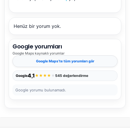
NBY Akıllı Asistan
AI kullanmadan, sitedeki gerçek yerlerle akıllı rota
önerir.
Henüz bir yorum yok.
Google yorumları
Şehir / ilçe
Google Maps
kaynaklı yorumlar
Google Maps
’te tüm yorumları gör
⭐ Popüler
🧭 Rehber
✨ İlk kez gelen
4,1
★
★
★
★
★
Google
545 değerlendirme
🏛️ Tarihi
🌿 Doğa
👨‍👩‍👧 Aile/Çocuk
Google yorumu bulunamadı.
🍽️ Lezzet
⚡ Kısa
🚶 Yürüyüş
🚗 Arabayla
📸 Fotoğraf
🍃 Sakin
☔ Yağmurlu
🗓️ Hafta sonu
₺ Ekonomik
Durak