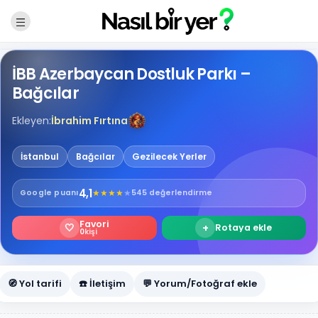
İBB Azerbaycan Dostluk Parkı –
Bağcılar
Ekleyen:
İbrahim Fırtına
İstanbul
Bağcılar
Gezilecek Yerler
4,1
★
★
★
★
★
Google
puanı
545 değerlendirme
Favori
🤍
+
Rotaya ekle
0
kişi
🧭 Yol tarifi
☎️ İletişim
💬 Yorum/Fotoğraf ekle