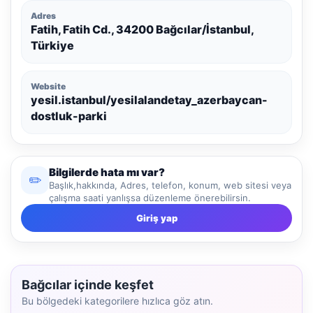
Adres
Fatih, Fatih Cd., 34200 Bağcılar/İstanbul,
Türkiye
Website
yesil.istanbul/yesilalandetay_azerbaycan-
dostluk-parki
Bilgilerde hata mı var?
✏️
Başlık,hakkında, Adres, telefon, konum, web sitesi veya
çalışma saati yanlışsa düzenleme önerebilirsin.
Giriş yap
Bağcılar içinde keşfet
Bu bölgedeki kategorilere hızlıca göz atın.