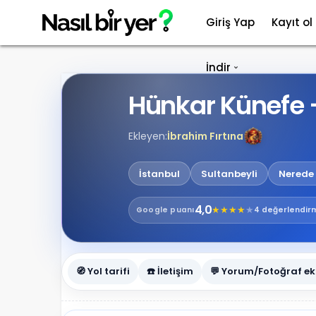
Giriş Yap
Kayıt ol
İndir
Hünkar Künefe 
Ekleyen:
İbrahim Fırtına
İstanbul
Sultanbeyli
Nerede 
4,0
★
★
★
★
★
Google
puanı
4 değerlendir
🧭 Yol tarifi
☎️ İletişim
💬 Yorum/Fotoğraf ek