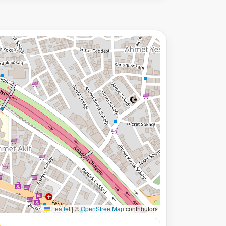
Leaflet
|
©
OpenStreetMap
contributors