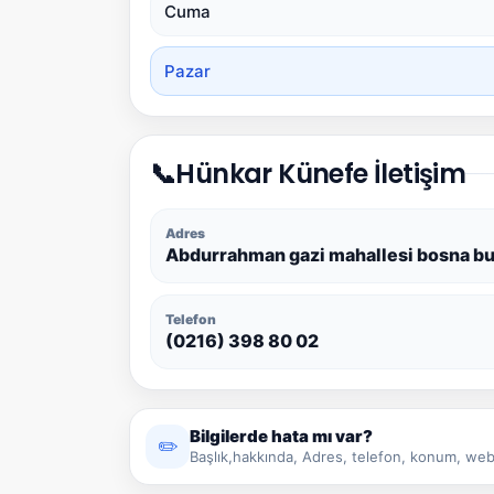
Cuma
Pazar
📞
Hünkar Künefe İletişim
Adres
Abdurrahman gazi mahallesi bosna bulv
Telefon
(0216) 398 80 02
Bilgilerde hata mı var?
✏️
Başlık,hakkında, Adres, telefon, konum, web 