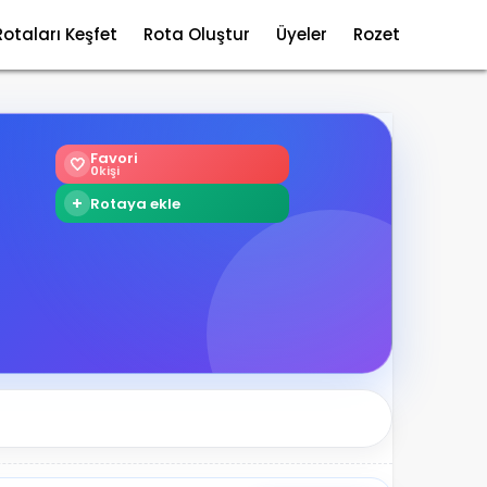
Rotaları Keşfet
Rota Oluştur
Üyeler
Rozet
Favori
🤍
0
kişi
+
Rotaya ekle