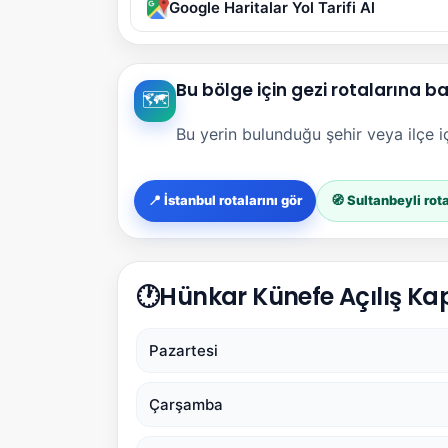
Google Haritalar Yol Tarifi Al
Bu bölge için gezi rotalarına b
🗺️
Bu yerin bulunduğu şehir veya ilçe içi
📍 İstanbul rotalarını gör
🧭 Sultanbeyli rota
🕐
Hünkar Künefe Açılış Kap
Pazartesi
Çarşamba