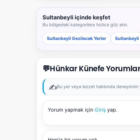
Sultanbeyli içinde keşfet
Bu bölgedeki kategorilere hızlıca göz atın.
Sultanbeyli Gezilecek Yerler
Sultanbeyli
💬
Hünkar Künefe Yorumlar
✍️
Bu yer veya lezzet hakkında deneyimini ya
Yorum yapmak için
Giriş
yap.
Henüz bir yorum yok.