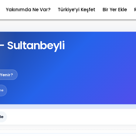
Yakınımda Ne Var?
Türkiye’yi Keşfet
Bir Yer Ekle
– Sultanbeyli
Yenir?
me
le