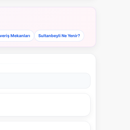
şveriş Mekanları
Sultanbeyli Ne Yenir?
NBY Akıllı Asistan
AI kullanmadan, sitedeki gerçek yerlerle akıllı rota
önerir.
Şehir / ilçe