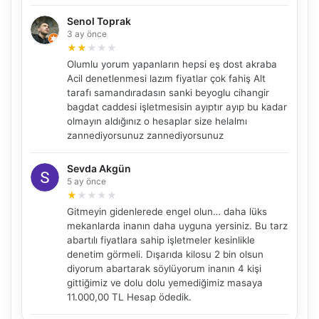
Senol Toprak
3 ay önce
★
★
★
★
★
Olumlu yorum yapanların hepsi eş dost akraba
Acil denetlenmesi lazım fiyatlar çok fahiş Alt
tarafı samandıradasın sanki beyoglu cihangir
NBY Akıllı Asistan
bagdat caddesi işletmesisin ayıptır ayıp bu kadar
olmayın aldığınız o hesaplar size helalmı
AI kullanmadan, sitedeki gerçek yerlerle akıllı rota
önerir.
zannediyorsunuz zannediyorsunuz
Sevda Akgün
5 ay önce
★
★
★
★
★
Şehir / ilçe
Gitmeyin gidenlerede engel olun… daha lüks
mekanlarda inanın daha uyguna yersiniz. Bu tarz
abartılı fiyatlara sahip işletmeler kesinlikle
denetim görmeli. Dışarıda kilosu 2 bin olsun
⭐ Popüler
🧭 Rehber
✨ İlk kez gelen
diyorum abartarak söylüyorum inanın 4 kişi
gittiğimiz ve dolu dolu yemediğimiz masaya
🏛️ Tarihi
🌿 Doğa
👨‍👩‍👧 Aile/Çocuk
11.000,00 TL Hesap ödedik.