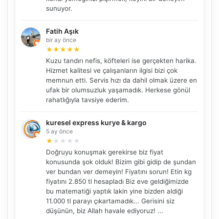
sunuyor.
Fatih Aşık
bir ay önce
★
★
★
★
★
Kuzu tandırı nefis, köfteleri ise gerçekten harika.
Hizmet kalitesi ve çalışanların ilgisi bizi çok
memnun etti. Servis hızı da dahil olmak üzere en
ufak bir olumsuzluk yaşamadık. Herkese gönül
rahatlığıyla tavsiye ederim.
kuresel express kurye & kargo
5 ay önce
★
★
★
★
★
Doğruyu konuşmak gerekirse biz fiyat
konusunda şok olduk! Bizim gibi gidip de şundan
ver bundan ver demeyin! Fiyatını sorun! Etin kg
fiyatını 2.850 tl hesapladı Biz eve geldiğimizde
bu matematiği yaptık lakin yine bizden aldiği
11.000 tl parayı çıkartamadık... Gerisini siz
düşünün, biz Allah havale ediyoruz! ...