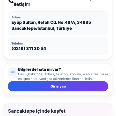
📞
İletişim
Adres
Eyüp Sultan, Refah Cd. No:48/A, 34885
Sancaktepe/İstanbul, Türkiye
Telefon
(0216) 311 30 54
Bilgilerde hata mı var?
✏️
Başlık,hakkında, Adres, telefon, konum, web sitesi veya
çalışma saati yanlışsa düzenleme önerebilirsin.
Giriş yap
Sancaktepe içinde keşfet