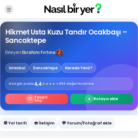
Hikmet Usta Kuzu Tandır Ocakbaşı –
Sancaktepe
Ekleyen:
İbrahim Fırtına
İstanbul
Sancaktepe
Nerede Yenir?
4,4
★
★
★
★
★
Google
puanı
654 değerlendirme
Favori
🤍
+
Rotaya ekle
0
kişi
🧭 Yol tarifi
☎️ İletişim
💬 Yorum/Fotoğraf ekle