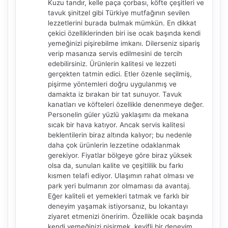
Kuzu tandır, kelle paça çorbası, köfte çeşitleri ve
tavuk şinitzel gibi Türkiye mutfağının sevilen
lezzetlerini burada bulmak mümkün. En dikkat
çekici özelliklerinden biri ise ocak başında kendi
yemeğinizi pişirebilme imkanı. Dilerseniz sipariş
verip masanıza servis edilmesini de tercih
edebilirsiniz. Ürünlerin kalitesi ve lezzeti
gerçekten tatmin edici. Etler özenle seçilmiş,
pişirme yöntemleri doğru uygulanmış ve
damakta iz bırakan bir tat sunuyor. Tavuk
kanatları ve köfteleri özellikle denenmeye değer.
Personelin güler yüzlü yaklaşımı da mekana
sıcak bir hava katıyor. Ancak servis kalitesi
beklentilerin biraz altında kalıyor; bu nedenle
daha çok ürünlerin lezzetine odaklanmak
gerekiyor. Fiyatlar bölgeye göre biraz yüksek
olsa da, sunulan kalite ve çeşitlilik bu farkı
kısmen telafi ediyor. Ulaşımın rahat olması ve
park yeri bulmanın zor olmaması da avantaj.
Eğer kaliteli et yemekleri tatmak ve farklı bir
deneyim yaşamak istiyorsanız, bu lokantayı
ziyaret etmenizi öneririm. Özellikle ocak başında
kendi yemeğinizi pişirmek, keyifli bir deneyim