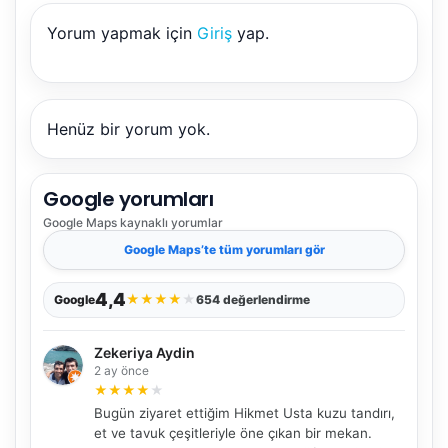
Yorum yapmak için
Giriş
yap.
Henüz bir yorum yok.
Google yorumları
Google Maps
kaynaklı yorumlar
Google Maps
’te tüm yorumları gör
4,4
★
★
★
★
★
Google
654 değerlendirme
Zekeriya Aydin
2 ay önce
★
★
★
★
★
Bugün ziyaret ettiğim Hikmet Usta kuzu tandırı,
et ve tavuk çeşitleriyle öne çıkan bir mekan.