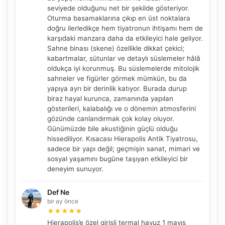
seviyede olduğunu net bir şekilde gösteriyor.
Oturma basamaklarına çıkıp en üst noktalara
doğru ilerledikçe hem tiyatronun ihtişamı hem de
karşıdaki manzara daha da etkileyici hale geliyor.
Sahne binası (skene) özellikle dikkat çekici;
kabartmalar, sütunlar ve detaylı süslemeler hâlâ
oldukça iyi korunmuş. Bu süslemelerde mitolojik
sahneler ve figürler görmek mümkün, bu da
yapıya ayrı bir derinlik katıyor. Burada durup
biraz hayal kurunca, zamanında yapılan
gösterileri, kalabalığı ve o dönemin atmosferini
gözünde canlandırmak çok kolay oluyor.
Günümüzde bile akustiğinin güçlü olduğu
hissediliyor. Kısacası Hierapolis Antik Tiyatrosu,
sadece bir yapı değil; geçmişin sanat, mimari ve
sosyal yaşamını bugüne taşıyan etkileyici bir
deneyim sunuyor.
Def Ne
bir ay önce
★
★
★
★
★
Hierapolis’e özel girişli termal havuz 1 mayıs