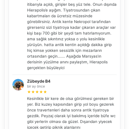
itibarıyla açıldı, girişler beş yüz tele. Onun dışında
Hierapolis’e aşığım. Tiyatrosundan çıkan
kabartmaları da ücretsiz müzesinde
görebilirsiniz. Antik kente Nekropol tarafından
girerseniz sizi tiyatroya kadar çıkaran araçlar var
kişi başı 700 gibi bir şeydi tam hatırlamıyorum.
ama sağlık sıkıntınız yoksa o yolu kesinlikle
yürüyün. hatta antik kentin açıldığı dakika girip
hiç kimse yokken sessizlik için mezarların
NBY Akıllı Asistan
ortasından geçin……. Aşağıda Marsyas’ın
derisinin yüzülme anını paylaştım, Hierapolis
AI kullanmadan, sitedeki gerçek yerlerle akıllı rota
önerir.
gerçekten büyüleyici
Zübeyde B4
bir ay önce
★
★
★
★
★
Şehir / ilçe
Kesinlikle bir kere de olsa görülmesi gereken bir
yer. Biz kuzey kapısından girip yol boyu gezerek
önce travertenleri daha sonra antik tiyatroya
gezdik. Peyzaj olarak iyi bakılmış içeride büfe wc
⭐ Popüler
🧭 Rehber
✨ İlk kez gelen
gibi yerlerin olması da güzel. Dışarıdan yiyecek
içecek getirip piknik alanlarını