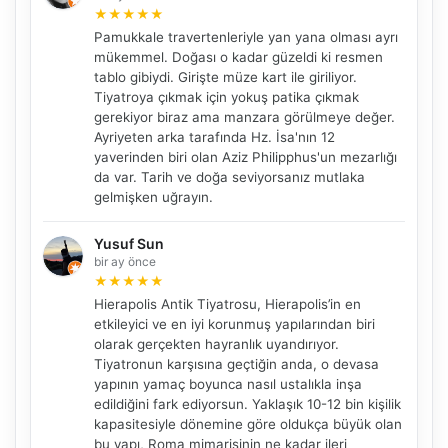
★
★
★
★
★
Pamukkale travertenleriyle yan yana olması ayrı
mükemmel. Doğası o kadar güzeldi ki resmen
tablo gibiydi. Girişte müze kart ile giriliyor.
Tiyatroya çıkmak için yokuş patika çıkmak
gerekiyor biraz ama manzara görülmeye değer.
Ayriyeten arka tarafında Hz. İsa'nın 12
yaverinden biri olan Aziz Philipphus'un mezarlığı
da var. Tarih ve doğa seviyorsanız mutlaka
gelmişken uğrayın.
Yusuf Sun
bir ay önce
★
★
★
★
★
Hierapolis Antik Tiyatrosu, Hierapolis’in en
etkileyici ve en iyi korunmuş yapılarından biri
olarak gerçekten hayranlık uyandırıyor.
Tiyatronun karşısına geçtiğin anda, o devasa
yapının yamaç boyunca nasıl ustalıkla inşa
edildiğini fark ediyorsun. Yaklaşık 10-12 bin kişilik
kapasitesiyle dönemine göre oldukça büyük olan
bu yapı, Roma mimarisinin ne kadar ileri