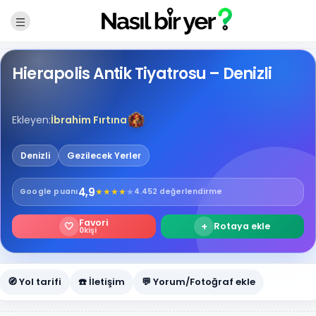
Hierapolis Antik Tiyatrosu – Denizli
Ekleyen:
İbrahim Fırtına
Denizli
Gezilecek Yerler
4,9
★
★
★
★
★
Google
puanı
4.452 değerlendirme
Favori
🤍
+
Rotaya ekle
0
kişi
🧭 Yol tarifi
☎️ İletişim
💬 Yorum/Fotoğraf ekle