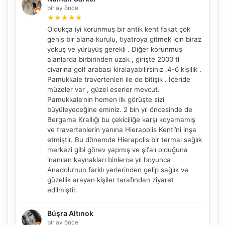
bir ay önce
★
★
★
★
★
Oldukça iyi korunmuş bir antik kent fakat çok
geniş bir alana kurulu, tiyatroya gitmek için biraz
yokuş ve yürüyüş gerekli . Diğer korunmuş
alanlarda birbirinden uzak , girişte 2000 tl
civarına golf arabası kiralayabilirsiniz ,4-6 kişilik .
Pamukkale travertenleri ile de bitişik . İçeride
müzeler var , güzel eserler mevcut.
Pamukkale’nin hemen ilk görüşte sizi
büyüleyeceğine eminiz. 2 bin yıl öncesinde de
Bergama Krallığı bu çekiciliğe karşı koyamamış
ve travertenlerin yanına Hierapolis Kenti’ni inşa
etmiştir. Bu dönemde Hierapolis bir termal sağlık
merkezi gibi görev yapmış ve şifalı olduğuna
inanılan kaynakları binlerce yıl boyunca
Anadolu’nun farklı yerlerinden gelip sağlık ve
güzellik arayan kişiler tarafından ziyaret
edilmiştir.
Büşra Altınok
bir ay önce