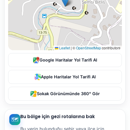
Leaflet
|
©
OpenStreetMap
contributors
Google Haritalar Yol Tarifi Al
Apple Haritalar Yol Tarifi Al
Sokak Görünümünde 360° Gör
Bu bölge için gezi rotalarına bak
🗺️
Bu yerin bulunduğu şehir veya ilçe için