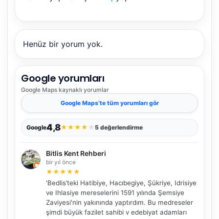
Henüz bir yorum yok.
Google yorumları
Google Maps
kaynaklı yorumlar
Google Maps
’te tüm yorumları gör
4,8
★
★
★
★
★
Google
5 değerlendirme
Bitlis Kent Rehberi
bir yıl önce
★
★
★
★
★
'Bedlis’teki Hatibiye, Hacıbegiye, Şükriye, Idrisiye
ve Ihlasiye mereselerini 1591 yılında Şemsiye
Zaviyesi'nin yakınında yaptırdım. Bu medreseler
şimdi büyük fazilet sahibi v edebiyat adamları