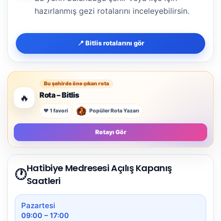
hazırlanmış gezi rotalarını inceleyebilirsin.
📍 Bitlis rotalarını gör
Bu şehirde öne çıkan rota
Rota – Bitlis
🔥
❤️ 1 favori
Popüler Rota Yazarı
Rotayı Gör
Hatibiye Medresesi Açılış Kapanış
🕐
Saatleri
Pazartesi
09:00 – 17:00