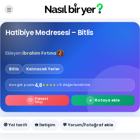
Hatibiye Medresesi – Bitlis
Ekleyen:
İbrahim Fırtına
Bitlis
Kalınacak Yerler
4,8
★
★
★
★
★
Google
puanı
5 değerlendirme
Favori
🤍
+
Rotaya ekle
0
kişi
🧭 Yol tarifi
☎️ İletişim
💬 Yorum/Fotoğraf ekle