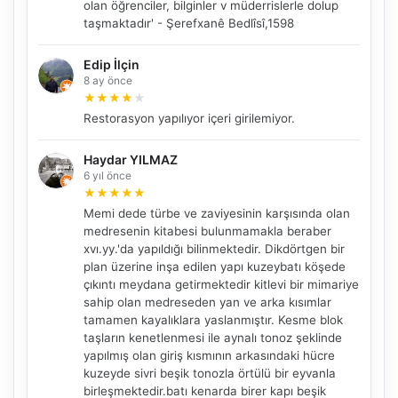
olan öğrenciler, bilginler v müderrislerle dolup
taşmaktadır' - Şerefxanê Bedlîsî,1598
Edip İlçin
8 ay önce
★
★
★
★
★
Restorasyon yapılıyor içeri girilemiyor.
Haydar YILMAZ
6 yıl önce
★
★
★
★
★
Memi dede türbe ve zaviyesinin karşısında olan
medresenin kitabesi bulunmamakla beraber
xvı.yy.'da yapıldığı bilinmektedir. Dikdörtgen bir
plan üzerine inşa edilen yapı kuzeybatı köşede
çıkıntı meydana getirmektedir kitlevi bir mimariye
sahip olan medreseden yan ve arka kısımlar
tamamen kayalıklara yaslanmıştır. Kesme blok
taşların kenetlenmesi ile aynalı tonoz şeklinde
yapılmış olan giriş kısmının arkasındaki hücre
kuzeyde sivri beşik tonozla örtülü bir eyvanla
birleşmektedir.batı kenarda birer kapı beşik