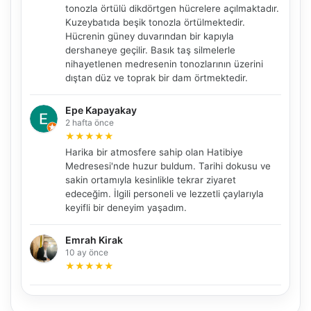
tonozla örtülü dikdörtgen hücrelere açılmaktadır.
Kuzeybatıda beşik tonozla örtülmektedir.
Hücrenin güney duvarından bir kapıyla
dershaneye geçilir. Basık taş silmelerle
nihayetlenen medresenin tonozlarının üzerini
dıştan düz ve toprak bir dam örtmektedir.
NBY Akıllı Asistan
AI kullanmadan, sitedeki gerçek yerlerle akıllı rota
önerir.
Epe Kapayakay
2 hafta önce
★
★
★
★
★
Harika bir atmosfere sahip olan Hatibiye
Medresesi'nde huzur buldum. Tarihi dokusu ve
Şehir / ilçe
sakin ortamıyla kesinlikle tekrar ziyaret
edeceğim. İlgili personeli ve lezzetli çaylarıyla
keyifli bir deneyim yaşadım.
⭐ Popüler
🧭 Rehber
✨ İlk kez gelen
Emrah Kirak
10 ay önce
🏛️ Tarihi
🌿 Doğa
👨‍👩‍👧 Aile/Çocuk
★
★
★
★
★
🍽️ Lezzet
⚡ Kısa
🚶 Yürüyüş