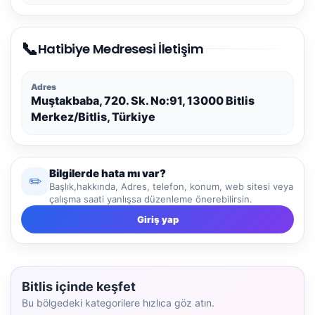
📞
Hatibiye Medresesi İletişim
Adres
Muştakbaba, 720. Sk. No:91, 13000 Bitlis
Merkez/Bitlis, Türkiye
Bilgilerde hata mı var?
✏️
Başlık,hakkında, Adres, telefon, konum, web sitesi veya
çalışma saati yanlışsa düzenleme önerebilirsin.
Giriş yap
Bitlis içinde keşfet
Bu bölgedeki kategorilere hızlıca göz atın.