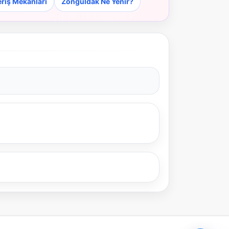
riş Mekanları
Zonguldak Ne Yenir?
Şehir / ilçe
⭐ Popüler
🧭 Rehber
✨ İlk kez gelen
🏛️ Tarihi
🌿 Doğa
👨‍👩‍👧 Aile/Çocuk
🍽️ Lezzet
⚡ Kısa
🚶 Yürüyüş
🚗 Arabayla
📸 Fotoğraf
🍃 Sakin
☔ Yağmurlu
🗓️ Hafta sonu
₺ Ekonomik
Durak
Akıllı rota öner