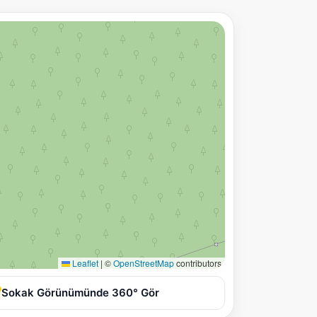
Leaflet
|
©
OpenStreetMap
contributors
Sokak Görünümünde 360° Gör