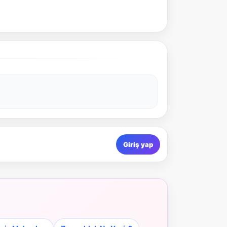
Giriş yap
NBY Akıllı Asistan
AI kullanmadan, sitedeki gerçek yerlerle akıllı rota
önerir.