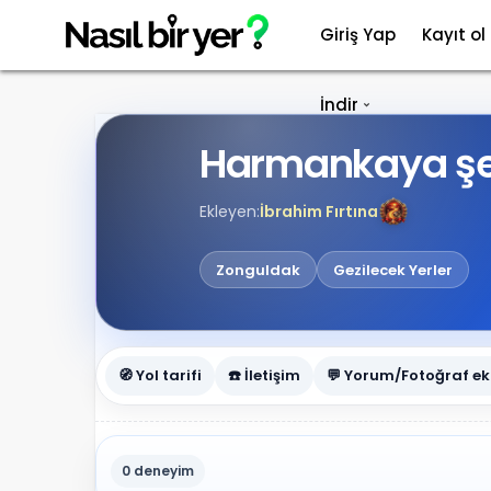
Giriş Yap
Kayıt ol
İndir
Harmankaya şel
Ekleyen:
İbrahim Fırtına
Zonguldak
Gezilecek Yerler
🧭 Yol tarifi
☎️ İletişim
💬 Yorum/Fotoğraf ek
0 deneyim