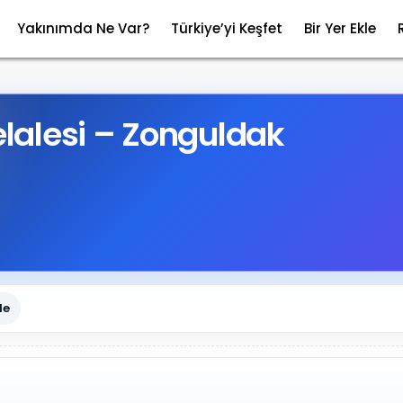
Yakınımda Ne Var?
Türkiye’yi Keşfet
Bir Yer Ekle
alesi – Zonguldak
le