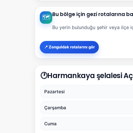
Bu bölge için gezi rotalarına b
🗺️
Bu yerin bulunduğu şehir veya ilçe içi
📍 Zonguldak rotalarını gör
🕐
Harmankaya şelalesi Açı
Pazartesi
Çarşamba
Cuma