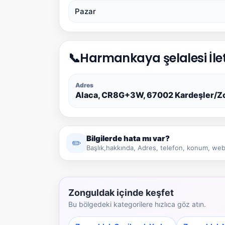
Pazar
📞
Harmankaya şelalesi İle
Adres
Alaca, CR8G+3W, 67002 Kardeşler/Z
Bilgilerde hata mı var?
✏️
Başlık,hakkında, Adres, telefon, konum, web 
Zonguldak içinde keşfet
Bu bölgedeki kategorilere hızlıca göz atın.