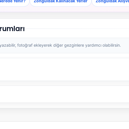
erede Yenir?
Zonguldak Kalınacak Yerler
Zonguldak Alışve
rumları
zabilir, fotoğraf ekleyerek diğer gezginlere yardımcı olabilirsin.