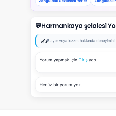
Zonguldak Gezilecek Yerler
Zonguldak N
💬
Harmankaya şelalesi Yo
✍️
Bu yer veya lezzet hakkında deneyimini ya
Yorum yapmak için
Giriş
yap.
Henüz bir yorum yok.