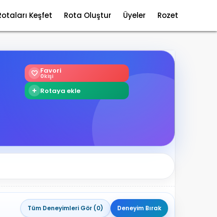
Rotaları Keşfet
Rota Oluştur
Üyeler
Rozet
Favori
🤍
0
kişi
+
Rotaya ekle
Tüm Deneyimleri Gör (0)
Deneyim Bırak