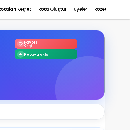
Rotaları Keşfet
Rota Oluştur
Üyeler
Rozet
Favori
🤍
0
kişi
+
Rotaya ekle