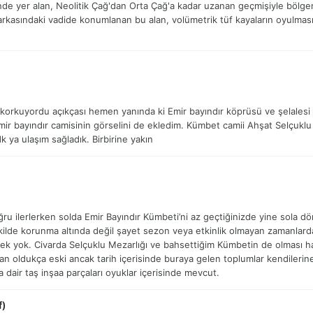
sinde yer alan, Neolitik Çağ'dan Orta Çağ'a kadar uzanan geçmişiyle bölgen
rkasındaki vadide konumlanan bu alan, volümetrik tüf kayaların oyulmas
r korkuyordu açıkçası hemen yanında ki Emir bayındır köprüsü ve şelalesi 
Emir bayındır camisinin görselini de ekledim. Kümbet camii Ahşat Selçukl
dk ya ulaşım sağladık. Birbirine yakın
oğru ilerlerken solda Emir Bayındır Kümbeti’ni az geçtiğinizde yine sola d
ekilde korunma altında değil şayet sezon veya etkinlik olmayan zamanla
k yok. Civarda Selçuklu Mezarlığı ve bahsettiğim Kümbetin de olması has
n oldukça eski ancak tarih içerisinde buraya gelen toplumlar kendileri
a dair taş inşaa parçaları oyuklar içerisinde mevcut.
f)