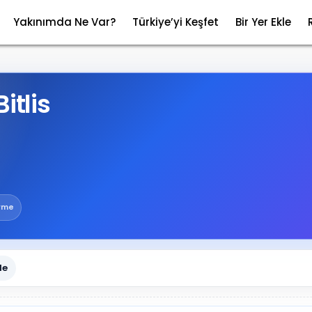
Yakınımda Ne Var?
Türkiye’yi Keşfet
Bir Yer Ekle
itlis
irme
le