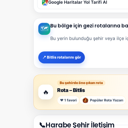
Google Haritalar Yol Tarifi Al
Bu bölge için gezi rotalarına b
🗺️
Bu yerin bulunduğu şehir veya ilçe içi
📍 Bitlis rotalarını gör
Bu şehirde öne çıkan rota
Rota – Bitlis
🔥
❤️ 1 favori
Popüler Rota Yazarı
📞
Harabe Şehir İletişim