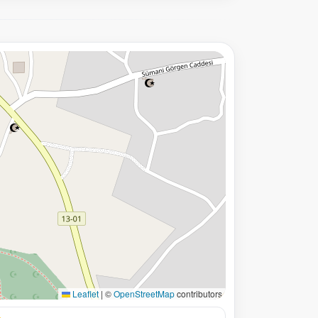
Leaflet
|
©
OpenStreetMap
contributors