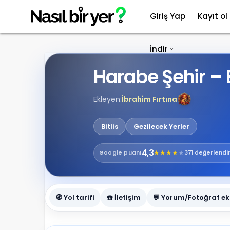
Giriş Yap
Kayıt ol
İndir
Harabe Şehir – B
Ekleyen:
İbrahim Fırtına
Bitlis
Gezilecek Yerler
4,3
★
★
★
★
★
Google
puanı
371 değerlend
🧭 Yol tarifi
☎️ İletişim
💬 Yorum/Fotoğraf ek