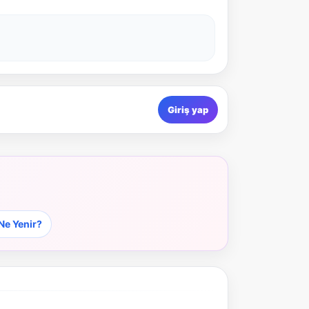
Giriş yap
 Ne Yenir?