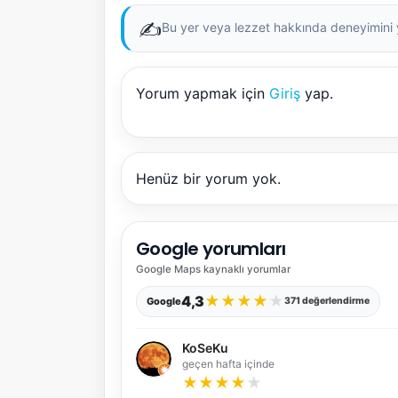
✍️
Bu yer veya lezzet hakkında deneyimini ya
Yorum yapmak için
Giriş
yap.
Henüz bir yorum yok.
Google yorumları
Google Maps
kaynaklı yorumlar
★
★
★
★
★
4,3
Google
371 değerlendirme
KoSeKu
geçen hafta içinde
★
★
★
★
★