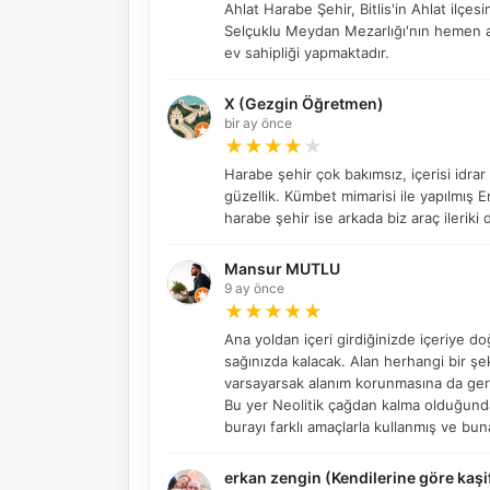
Ahlat Harabe Şehir, Bitlis'in Ahlat ilçe
Selçuklu Meydan Mezarlığı'nın hemen a
ev sahipliği yapmaktadır.
X (Gezgin Öğretmen)
bir ay önce
★
★
★
★
★
Harabe şehir çok bakımsız, içerisi idra
güzellik. Kümbet mimarisi ile yapılmış 
harabe şehir ise arkada biz araç ileriki 
Mansur MUTLU
9 ay önce
★
★
★
★
★
Ana yoldan içeri girdiğinizde içeriye d
sağınızda kalacak. Alan herhangi bir ş
varsayarsak alanım korunmasına da gere
Bu yer Neolitik çağdan kalma olduğunda
burayı farklı amaçlarla kullanmış ve bun
erkan zengin (Kendilerine göre kaşi