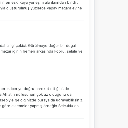
in en eski kaya yerleşim alanlarından biridir.
ıyla oluşturulmuş yüzlerce yapay mağara evine
daha ilgi çekici. Görülmeye değer bir dogal
u mezarlığının hemen arkasında köprü, şelale ve
önerek içeriye doğru hareket ettiğinizde
NBY Akıllı Asistan
rda Ahlatın nüfusunun çok az olduğunu da
AI kullanmadan, sitedeki gerçek yerlerle akıllı rota
ebiyle geldiğinizde buraya da uğrayabilirsiniz.
önerir.
ne göre eklemeler yapmış örneğin Selçuklu da