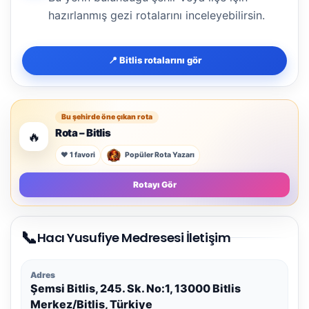
hazırlanmış gezi rotalarını inceleyebilirsin.
📍 Bitlis rotalarını gör
Bu şehirde öne çıkan rota
Rota – Bitlis
🔥
❤️ 1 favori
Popüler Rota Yazarı
Rotayı Gör
📞
Hacı Yusufiye Medresesi İletişim
Adres
Şemsi Bitlis, 245. Sk. No:1, 13000 Bitlis
Merkez/Bitlis, Türkiye