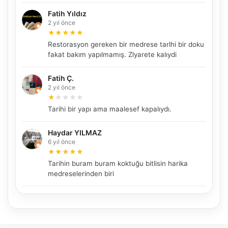
Fatih Yıldız
2 yıl önce
★
★
★
★
★
NBY Akıllı Asistan
Restorasyon gereken bir medrese tarlhi bir doku
AI kullanmadan, sitedeki gerçek yerlerle akıllı rota
fakat bakım yapılmamış. Zlyarete kalıydi
önerir.
Fatih Ç.
2 yıl önce
★
★
★
★
★
Şehir / ilçe
Tarihi bir yapı ama maalesef kapalıydı.
Haydar YILMAZ
6 yıl önce
⭐ Popüler
🧭 Rehber
✨ İlk kez gelen
★
★
★
★
★
Tarihin buram buram koktuğu bitlisin harika
🏛️ Tarihi
🌿 Doğa
👨‍👩‍👧 Aile/Çocuk
medreselerinden biri
🍽️ Lezzet
⚡ Kısa
🚶 Yürüyüş
🚗 Arabayla
📸 Fotoğraf
🍃 Sakin