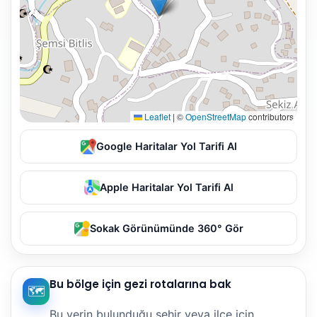
Leaflet
|
©
OpenStreetMap
contributors
Google Haritalar Yol Tarifi Al
Apple Haritalar Yol Tarifi Al
Sokak Görünümünde 360° Gör
Bu bölge için gezi rotalarına bak
🗺️
Bu yerin bulunduğu şehir veya ilçe için