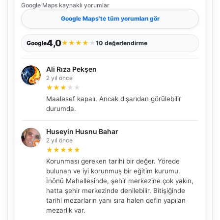
Google Maps
kaynaklı yorumlar
Google Maps
’te tüm yorumları gör
4,0
★
★
★
★
★
Google
10 değerlendirme
Ali Rıza Pekşen
2 yıl önce
★
★
★
★
★
Maalesef kapalı. Ancak dışarıdan görülebilir
durumda.
Huseyin Husnu Bahar
2 yıl önce
★
★
★
★
★
Korunması gereken tarihi bir değer. Yörede
bulunan ve iyi korunmuş bir eğitim kurumu.
İnönü Mahallesinde, şehir merkezine çok yakın,
hatta şehir merkezinde denilebilir. Bitişiğinde
tarihi mezarların yanı sıra halen defin yapılan
mezarlık var.