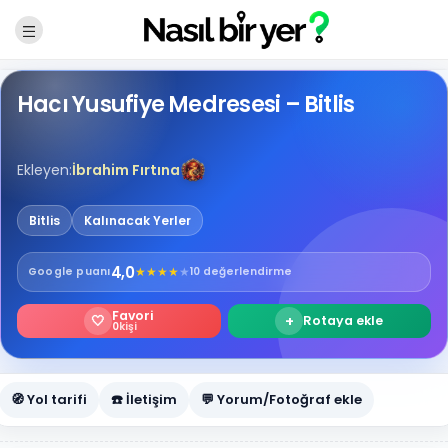
Hacı Yusufiye Medresesi – Bitlis
Ekleyen:
İbrahim Fırtına
Bitlis
Kalınacak Yerler
4,0
★
★
★
★
★
Google
puanı
10 değerlendirme
Favori
🤍
+
Rotaya ekle
0
kişi
🧭 Yol tarifi
☎️ İletişim
💬 Yorum/Fotoğraf ekle