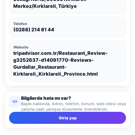
Merkez/Kırklareli, Türkiye
Telefon
(0288) 214 81 44
Website
tripadvisor.com.tr/Restaurant_Review-
g3252637-d14091770-Reviews-
Gurdallar_Restaurant-
Kirklareli_Kirklareli_Province.html
Bilgilerde hata mı var?
✏️
Başlık,hakkında, Adres, telefon, konum, web sitesi veya
çalışma saati yanlışsa düzenleme önerebilirsin.
Giriş yap