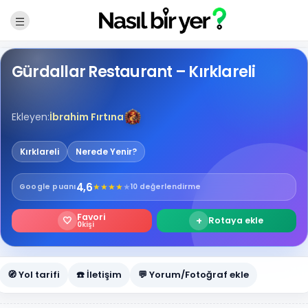
Gürdallar Restaurant – Kırklareli
Ekleyen:
İbrahim Fırtına
Kırklareli
Nerede Yenir?
4,6
★
★
★
★
★
Google
puanı
10 değerlendirme
Favori
🤍
+
Rotaya ekle
0
kişi
🧭 Yol tarifi
☎️ İletişim
💬 Yorum/Fotoğraf ekle