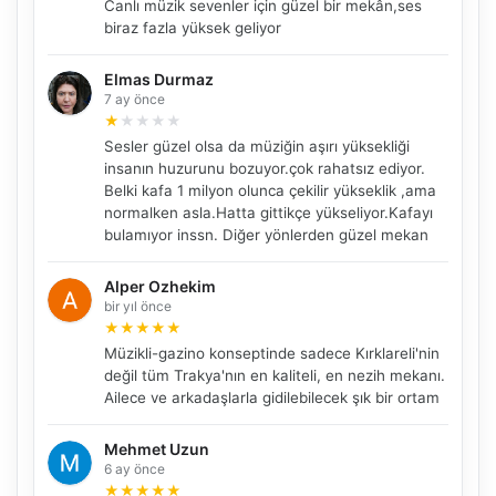
Canlı müzik sevenler için güzel bir mekân,ses
biraz fazla yüksek geliyor
Elmas Durmaz
7 ay önce
★
★
★
★
★
Sesler güzel olsa da müziğin aşırı yüksekliği
insanın huzurunu bozuyor.çok rahatsız ediyor.
Belki kafa 1 milyon olunca çekilir yükseklik ,ama
normalken asla.Hatta gittikçe yükseliyor.Kafayı
bulamıyor inssn. Diğer yönlerden güzel mekan
Alper Ozhekim
bir yıl önce
★
★
★
★
★
NBY Akıllı Asistan
Müzikli-gazino konseptinde sadece Kırklareli'nin
AI kullanmadan, sitedeki gerçek yerlerle akıllı rota
değil tüm Trakya'nın en kaliteli, en nezih mekanı.
önerir.
Ailece ve arkadaşlarla gidilebilecek şık bir ortam
Mehmet Uzun
6 ay önce
Şehir / ilçe
★
★
★
★
★