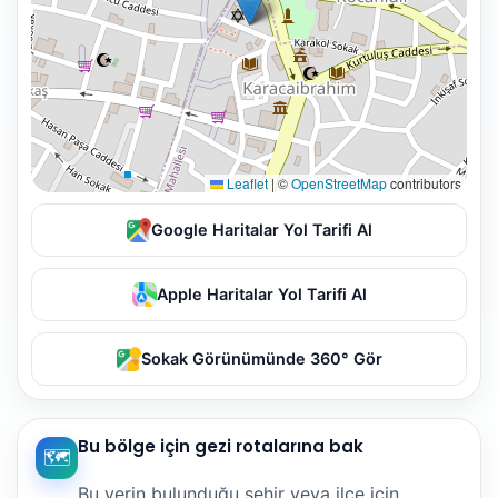
Leaflet
|
©
OpenStreetMap
contributors
Google Haritalar Yol Tarifi Al
Apple Haritalar Yol Tarifi Al
Sokak Görünümünde 360° Gör
Bu bölge için gezi rotalarına bak
🗺️
Bu yerin bulunduğu şehir veya ilçe için