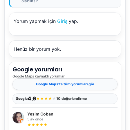
olabilirsin.
Yorum yapmak için
Giriş
yap.
Henüz bir yorum yok.
Google yorumları
Google Maps
kaynaklı yorumlar
Google Maps
’te tüm yorumları gör
4,6
★
★
★
★
★
Google
10 değerlendirme
Yesim Coban
5 ay önce
★
★
★
★
★