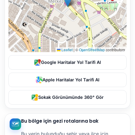
Leaflet
|
©
OpenStreetMap
contributors
Google Haritalar Yol Tarifi Al
Apple Haritalar Yol Tarifi Al
Sokak Görünümünde 360° Gör
Bu bölge için gezi rotalarına bak
🗺️
Bu yerin bulunduğu şehir veya ilçe için