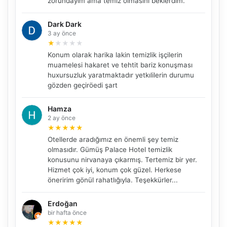
zorundayım ama temiz olmasını beklerdim.
Dark Dark
3 ay önce
★
★
★
★
★
Konum olarak harika lakin temizlik işçilerin
muamelesi hakaret ve tehtit bariz konuşması
huxursuzluk yaratmaktadır yetkılilerin durumu
gözden geçiröedi şart
Hamza
NBY Akıllı Asistan
2 ay önce
AI kullanmadan, sitedeki gerçek yerlerle akıllı rota
★
★
★
★
★
önerir.
Otellerde aradığımız en önemli şey temiz
olmasıdır. Gümüş Palace Hotel temizlik
konusunu nirvanaya çıkarmış. Tertemiz bir yer.
Hizmet çok iyi, konum çok güzel. Herkese
Şehir / ilçe
öneririm gönül rahatlığıyla. Teşekkürler...
Erdoğan
bir hafta önce
⭐ Popüler
🧭 Rehber
✨ İlk kez gelen
★
★
★
★
★