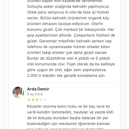
ürünleri kapalı mini kaselerde verilmemeli.
Sonuçta asker ocağında kahvaltı yapmıyoruz.
Otele para veriyoruz ki otel de bize iyi hizmet
versin. Bütün kahvaltı ürünlerinin organik köy
ürünleri olmasını tavsiye ediyorum. Otel'in
konumu güzel. Çok merkezi bir lokasyonda. Her
şeyi ayaklarınızın altında. Çalışanların hizmeti de
güzel. Garsonlar misafirler kahvaltı yerken cep
telefonu ile oynamasalar hizmet etseler biten
ürünleri takip etseler çok daha güzel olacak.
Bunlar da düzeltilirse otel 4 yıldızlı ve 5 yıldızlı
otel konumunda olur. Fiyat olarak da bu kaliteye
göre uygun bir otel, eğer zam yapmazlarsa.
2.000 tl ödedim tek gecelik konaklama için.
Arda Demir
6 ay önce
★
★
★
★
★
Klozetin oturma kısmı tozlu ve bir kaç tane kıl
vardı kendim temizledim, havlular ve yastık kılıfı
da kıl doluydu buradan başka kalacak bir yer
bulamadığım için mecburen iğrenerek kalmak