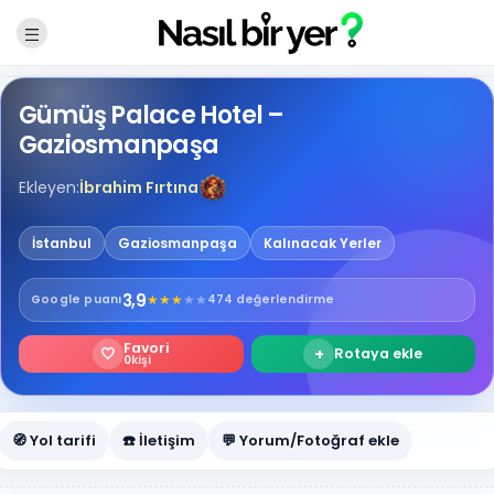
Gümüş Palace Hotel –
Gaziosmanpaşa
Ekleyen:
İbrahim Fırtına
İstanbul
Gaziosmanpaşa
Kalınacak Yerler
3,9
★
★
★
★
★
Google
puanı
474 değerlendirme
Favori
🤍
+
Rotaya ekle
0
kişi
🧭 Yol tarifi
☎️ İletişim
💬 Yorum/Fotoğraf ekle