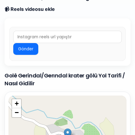
📹 Reels videosu ekle
Gönder
Golê Gerindal/Gerındal krater gölü Yol Tarifi /
Nasıl Gidilir
+
−