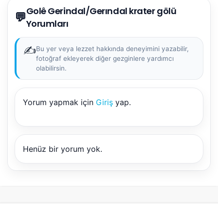
NBY Akıllı Asistan
Golê Gerindal/Gerındal krater gölü
💬
AI kullanmadan, sitedeki gerçek yerlerle akıllı rota
Yorumları
önerir.
✍️
Bu yer veya lezzet hakkında deneyimini yazabilir,
fotoğraf ekleyerek diğer gezginlere yardımcı
olabilirsin.
Şehir / ilçe
Yorum yapmak için
Giriş
yap.
⭐ Popüler
🧭 Rehber
✨ İlk kez gelen
🏛️ Tarihi
🌿 Doğa
👨‍👩‍👧 Aile/Çocuk
Henüz bir yorum yok.
🍽️ Lezzet
⚡ Kısa
🚶 Yürüyüş
🚗 Arabayla
📸 Fotoğraf
🍃 Sakin
☔ Yağmurlu
🗓️ Hafta sonu
₺ Ekonomik
Durak