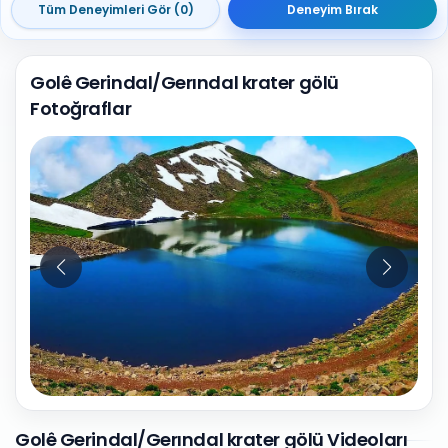
Tüm Deneyimleri Gör (0)
Deneyim Bırak
Golê Gerindal/Gerındal krater gölü
Fotoğraflar
8
Fotoğraf
Golê Gerindal/Gerındal krater gölü Videoları