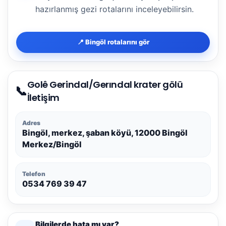
hazırlanmış gezi rotalarını inceleyebilirsin.
📍 Bingöl rotalarını gör
Golê Gerindal/Gerındal krater gölü
📞
İletişim
Adres
Bingöl, merkez, şaban köyü, 12000 Bingöl
Merkez/Bingöl
Telefon
0534 769 39 47
Bilgilerde hata mı var?