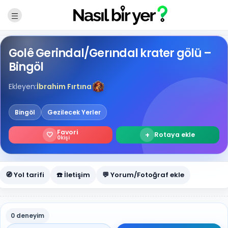
Golê Gerindal/Gerındal krater gölü –
Bingöl
Ekleyen:
İbrahim Fırtına
Bingöl
Gezilecek Yerler
Favori
🤍
+
Rotaya ekle
0
kişi
🧭 Yol tarifi
☎️ İletişim
💬 Yorum/Fotoğraf ekle
0 deneyim