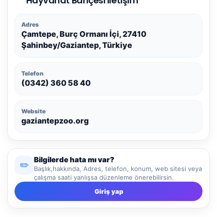
Hayvanat Bahçesi İletişim
Adres
Çamtepe, Burç Ormanı İçi, 27410
Şahinbey/Gaziantep, Türkiye
Telefon
(0342) 360 58 40
Website
gaziantepzoo.org
Bilgilerde hata mı var?
✏️
Başlık,hakkında, Adres, telefon, konum, web sitesi veya
çalışma saati yanlışsa düzenleme önerebilirsin.
Giriş yap