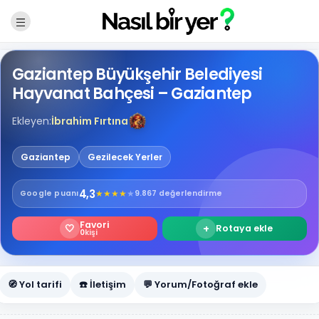
Gaziantep Büyükşehir Belediyesi
Hayvanat Bahçesi – Gaziantep
Ekleyen:
İbrahim Fırtına
Gaziantep
Gezilecek Yerler
4,3
★
★
★
★
★
Google
puanı
9.867 değerlendirme
Favori
🤍
+
Rotaya ekle
0
kişi
🧭 Yol tarifi
☎️ İletişim
💬 Yorum/Fotoğraf ekle