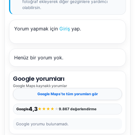
fotoğraf ekleyerek diğer gezginlere yardımcı
olabilirsin.
Yorum yapmak için
Giriş
yap.
NBY Akıllı Asistan
AI kullanmadan, sitedeki gerçek yerlerle akıllı rota
önerir.
Henüz bir yorum yok.
Google yorumları
Şehir / ilçe
Google Maps
kaynaklı yorumlar
Google Maps
’te tüm yorumları gör
⭐ Popüler
🧭 Rehber
✨ İlk kez gelen
4,3
★
★
★
★
★
Google
9.867 değerlendirme
🏛️ Tarihi
🌿 Doğa
👨‍👩‍👧 Aile/Çocuk
Google yorumu bulunamadı.
🍽️ Lezzet
⚡ Kısa
🚶 Yürüyüş