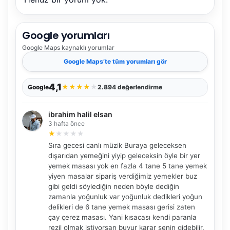
Google yorumları
Google Maps
kaynaklı yorumlar
Google Maps
’te tüm yorumları gör
4,1
★
★
★
★
★
Google
2.894 değerlendirme
ibrahim halil elsan
3 hafta önce
★
★
★
★
★
Sıra gecesi canlı müzik Buraya geleceksen
dışarıdan yemeğini yiyip geleceksin öyle bir yer
yemek masası yok en fazla 4 tane 5 tane yemek
yiyen masalar sipariş verdiğimiz yemekler buz
gibi geldi söylediğin neden böyle dediğin
zamanla yoğunluk var yoğunluk dedikleri yoğun
delikleri de 6 tane yemek masası gerisi zaten
çay çerez masası. Yani kısacası kendi paranla
rezil olmak istiyorsan buyur karar senin gidebilir.