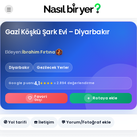
Gazi Köşkü Şark Evi – Diyarbakır
Ekleyen:
İbrahim Fırtına
Diyarbakır
Gezilecek Yerler
4,1
★
★
★
★
★
Google
puanı
2.894 değerlendirme
Favori
🤍
+
Rotaya ekle
0
kişi
🧭 Yol tarifi
☎️ İletişim
💬 Yorum/Fotoğraf ekle