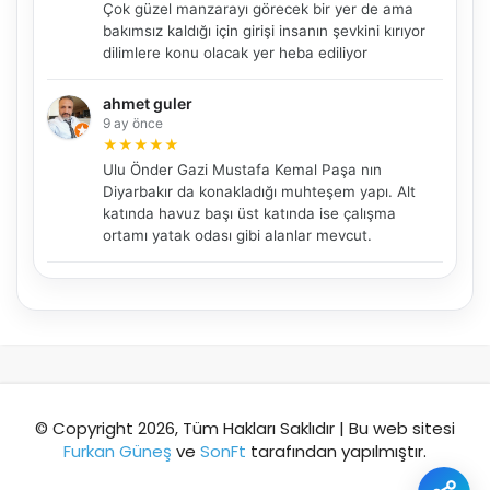
Çok güzel manzarayı görecek bir yer de ama
bakımsız kaldığı için girişi insanın şevkini kırıyor
dilimlere konu olacak yer heba ediliyor
Şehir / ilçe
ahmet guler
9 ay önce
★
★
★
★
★
Ulu Önder Gazi Mustafa Kemal Paşa nın
⭐ Popüler
🧭 Rehber
✨ İlk kez gelen
Diyarbakır da konakladığı muhteşem yapı. Alt
katında havuz başı üst katında ise çalışma
🏛️ Tarihi
🌿 Doğa
👨‍👩‍👧 Aile/Çocuk
ortamı yatak odası gibi alanlar mevcut.
🍽️ Lezzet
⚡ Kısa
🚶 Yürüyüş
🚗 Arabayla
📸 Fotoğraf
🍃 Sakin
☔ Yağmurlu
🗓️ Hafta sonu
₺ Ekonomik
Durak
© Copyright 2026, Tüm Hakları Saklıdır | Bu web sitesi
Furkan Güneş
ve
SonFt
tarafından yapılmıştır.
Akıllı rota öner