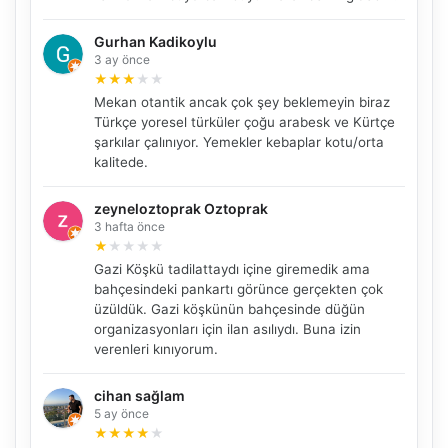
Gurhan Kadikoylu
3 ay önce
★
★
★
★
★
Mekan otantik ancak çok şey beklemeyin biraz
Türkçe yoresel türküler çoğu arabesk ve Kürtçe
şarkılar çalınıyor. Yemekler kebaplar kotu/orta
kalitede.
zeyneloztoprak Oztoprak
3 hafta önce
★
★
★
★
★
Gazi Köşkü tadilattaydı içine giremedik ama
bahçesindeki pankartı görünce gerçekten çok
üzüldük. Gazi köşkünün bahçesinde düğün
organizasyonları için ilan asılıydı. Buna izin
verenleri kınıyorum.
cihan sağlam
NBY Akıllı Asistan
5 ay önce
AI kullanmadan, sitedeki gerçek yerlerle akıllı rota
★
★
★
★
★
önerir.