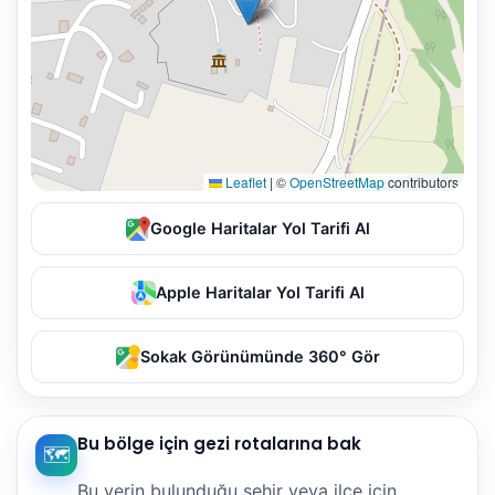
Leaflet
|
©
OpenStreetMap
contributors
Google Haritalar Yol Tarifi Al
Apple Haritalar Yol Tarifi Al
Sokak Görünümünde 360° Gör
Bu bölge için gezi rotalarına bak
🗺️
Bu yerin bulunduğu şehir veya ilçe için