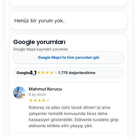
Henüz bir yorum yok.
Google yorumları
Google Maps
kaynaklı yorumlar
Google Maps
’te tüm yorumları gör
4,1
★
★
★
★
★
Google
1.775 değerlendirme
Mahmut Korucu
6 ay önce
★
★
★
★
★
Kokoreç ve pilav üstü tavuk döneri iyi ama
çalışanlar temizlik konusunda biraz daha
hassasiyet gösterebilir. Eldivenle tuvalete girip
eldivenle birlikte elini yıkayıp çıktı.