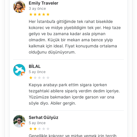
Emily Traveler
3 ay önce
★
★
★
★
★
Her İstanbul’a gittiğimde tek rahat bisekilde
kokorec ve midye yiyebildigim tek yer. Hep taze
geliyo ve bu zamana kadar asla pişman
olmadim. Küçük bir mekan ama bence yiyip
kalkmak için ideal. Fiyat konuşumda ortalama
olduğunu düşünüyorum.
BİLAL
5 ay önce
★
★
★
★
★
Kapıya arabayı park ettim sigara içerken
tezgahtaki abilere sipariş verdim dedim içeriye.
Yüzümüze bakmadan içerde garson var ona
söyle diyo. Abiler gergin.
Serhat Gülyüz
5 ay önce
★
★
★
★
★
Genellikle kokoreç ve midye yemek için tercih