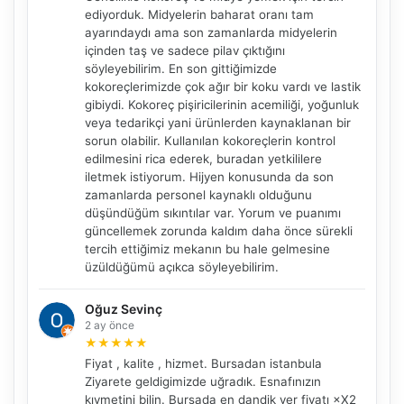
ediyorduk. Midyelerin baharat oranı tam
ayarındaydı ama son zamanlarda midyelerin
içinden taş ve sadece pilav çıktığını
söyleyebilirim. En son gittiğimizde
kokoreçlerimizde çok ağır bir koku vardı ve lastik
gibiydi. Kokoreç pişiricilerinin acemiliği, yoğunluk
veya tedarikçi yani ürünlerden kaynaklanan bir
sorun olabilir. Kullanılan kokoreçlerin kontrol
edilmesini rica ederek, buradan yetkililere
NBY Akıllı Asistan
iletmek istiyorum. Hijyen konusunda da son
zamanlarda personel kaynaklı olduğunu
AI kullanmadan, sitedeki gerçek yerlerle akıllı rota
önerir.
düşündüğüm sıkıntılar var. Yorum ve puanımı
güncellemek zorunda kaldım daha önce sürekli
tercih ettiğimiz mekanın bu hale gelmesine
üzüldüğümü açıkca söyleyebilirim.
Şehir / ilçe
Oğuz Sevinç
2 ay önce
★
★
★
★
★
Fiyat , kalite , hizmet. Bursadan istanbula
⭐ Popüler
🧭 Rehber
✨ İlk kez gelen
Ziyarete geldigimizde uğradık. Esnafınızın
kıymetini bilin. Bursada en dandik yer fiyatı ×X2