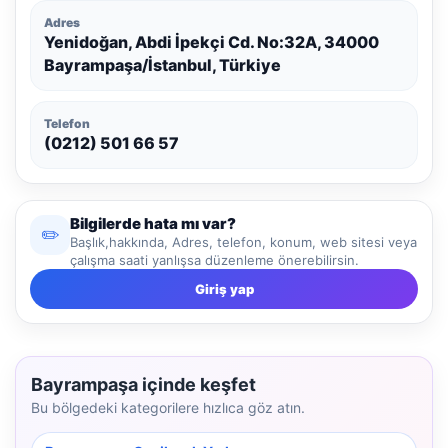
Adres
Yenidoğan, Abdi İpekçi Cd. No:32A, 34000
Bayrampaşa/İstanbul, Türkiye
Telefon
(0212) 501 66 57
Bilgilerde hata mı var?
✏️
Başlık,hakkında, Adres, telefon, konum, web sitesi veya
çalışma saati yanlışsa düzenleme önerebilirsin.
Giriş yap
Bayrampaşa içinde keşfet
Bu bölgedeki kategorilere hızlıca göz atın.