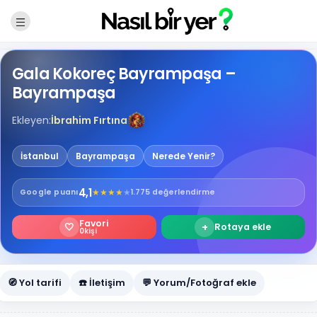
Gala Kokoreç Bayrampaşa –
Bayrampaşa
Ekleyen:
İbrahim Fırtına
İstanbul
Bayrampaşa
Nerede Yenir?
4,1
★
★
★
★
★
Google
puanı
1.775 değerlendirme
Favori
🤍
+
Rotaya ekle
0
kişi
🧭 Yol tarifi
☎️ İletişim
💬 Yorum/Fotoğraf ekle