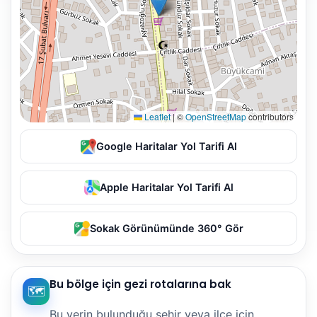
Leaflet
|
©
OpenStreetMap
contributors
Google Haritalar Yol Tarifi Al
Apple Haritalar Yol Tarifi Al
Sokak Görünümünde 360° Gör
Bu bölge için gezi rotalarına bak
🗺️
Bu yerin bulunduğu şehir veya ilçe için