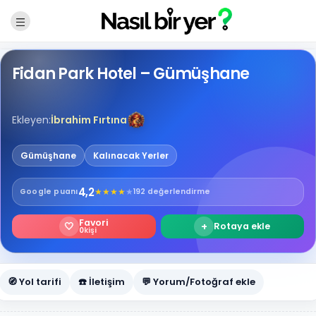
Fidan Park Hotel – Gümüşhane
Ekleyen:
İbrahim Fırtına
Gümüşhane
Kalınacak Yerler
4,2
★
★
★
★
★
Google
puanı
192 değerlendirme
Favori
🤍
+
Rotaya ekle
0
kişi
🧭 Yol tarifi
☎️ İletişim
💬 Yorum/Fotoğraf ekle