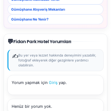
Gümüşhane Alışveriş Mekanları
Gümüşhane Ne Yenir?
💬
Fidan Park Hotel Yorumları
✍️
Bu yer veya lezzet hakkında deneyimini yazabilir,
fotoğraf ekleyerek diğer gezginlere yardımcı
olabilirsin.
Yorum yapmak için
Giriş
yap.
NBY Akıllı Asistan
AI kullanmadan, sitedeki gerçek yerlerle akıllı rota
önerir.
Henüz bir yorum yok.