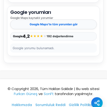
Google yorumları
Şehir / ilçe
Google Maps
kaynaklı yorumlar
Google Maps
’te tüm yorumları gör
⭐ Popüler
🧭 Rehber
✨ İlk kez gelen
4,2
★
★
★
★
★
Google
192 değerlendirme
🏛️ Tarihi
🌿 Doğa
👨‍👩‍👧 Aile/Çocuk
Google yorumu bulunamadı.
🍽️ Lezzet
⚡ Kısa
🚶 Yürüyüş
🚗 Arabayla
📸 Fotoğraf
🍃 Sakin
☔ Yağmurlu
🗓️ Hafta sonu
₺ Ekonomik
Durak
© Copyright 2026, Tüm Hakları Saklıdır | Bu web sitesi
Furkan Güneş
ve
SonFt
tarafından yapılmıştır.
Akıllı rota öner
Hakkımızda
Sorumluluk Reddi
Gizlilik Politikası