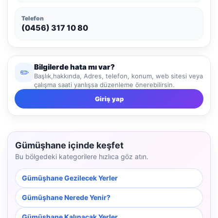
Telefon
(0456) 317 10 80
Bilgilerde hata mı var?
✏️
Başlık,hakkında, Adres, telefon, konum, web sitesi veya
çalışma saati yanlışsa düzenleme önerebilirsin.
Giriş yap
Gümüşhane içinde keşfet
Bu bölgedeki kategorilere hızlıca göz atın.
Gümüşhane Gezilecek Yerler
Gümüşhane Nerede Yenir?
Gümüşhane Kalınacak Yerler