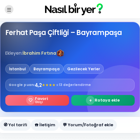
Ferhat Paşa Çiftliği – Bayrampaşa
Ekleyen:
İbrahim Fırtına
İstanbul
Bayrampaşa
Gezilecek Yerler
4,2
★
★
★
★
★
Google
puanı
13 değerlendirme
Favori
🤍
+
Rotaya ekle
0
kişi
🧭 Yol tarifi
☎️ İletişim
💬 Yorum/Fotoğraf ekle