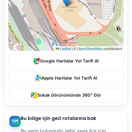
Leaflet
|
©
OpenStreetMap
contributors
Google Haritalar Yol Tarifi Al
Apple Haritalar Yol Tarifi Al
Sokak Görünümünde 360° Gör
Bu bölge için gezi rotalarına bak
🗺️
Bu yerin bulunduğu şehir veya ilçe için