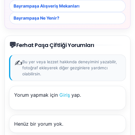
Bayrampaşa Alışveriş Mekanları
Bayrampaşa Ne Yenir?
💬
Ferhat Paşa Çiftliği Yorumları
✍️
Bu yer veya lezzet hakkında deneyimini yazabilir,
fotoğraf ekleyerek diğer gezginlere yardımcı
olabilirsin.
Yorum yapmak için
Giriş
yap.
NBY Akıllı Asistan
AI kullanmadan, sitedeki gerçek yerlerle akıllı rota
önerir.
Henüz bir yorum yok.