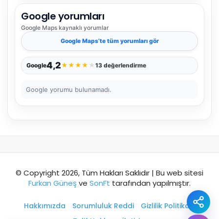
Google yorumları
Şehir / ilçe
Google Maps
kaynaklı yorumlar
Google Maps
’te tüm yorumları gör
⭐ Popüler
🧭 Rehber
✨ İlk kez gelen
4,2
★
★
★
★
★
Google
13 değerlendirme
🏛️ Tarihi
🌿 Doğa
👨‍👩‍👧 Aile/Çocuk
Google yorumu bulunamadı.
🍽️ Lezzet
⚡ Kısa
🚶 Yürüyüş
🚗 Arabayla
📸 Fotoğraf
🍃 Sakin
☔ Yağmurlu
🗓️ Hafta sonu
₺ Ekonomik
Durak
© Copyright 2026, Tüm Hakları Saklıdır | Bu web sitesi
Furkan Güneş
ve
SonFt
tarafından yapılmıştır.
Akıllı rota öner
Hakkımızda
Sorumluluk Reddi
Gizlilik Politikası