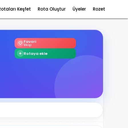
Rotaları Keşfet
Rota Oluştur
Üyeler
Rozet
Favori
🤍
0
kişi
+
Rotaya ekle