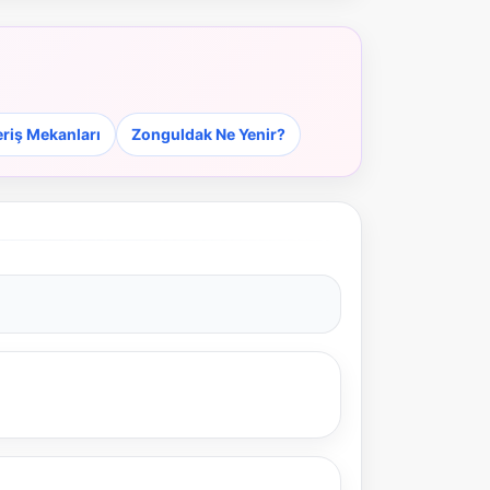
riş Mekanları
Zonguldak Ne Yenir?
NBY Akıllı Asistan
AI kullanmadan, sitedeki gerçek yerlerle akıllı rota
önerir.