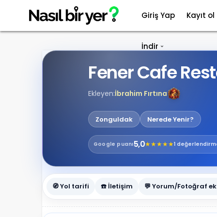
Giriş Yap
Kayıt ol
İndir
Fener Cafe Res
Ekleyen:
İbrahim Fırtına
Zonguldak
Nerede Yenir?
5,0
★
★
★
★
★
Google
puanı
1 değerlendirm
🧭 Yol tarifi
☎️ İletişim
💬 Yorum/Fotoğraf ek