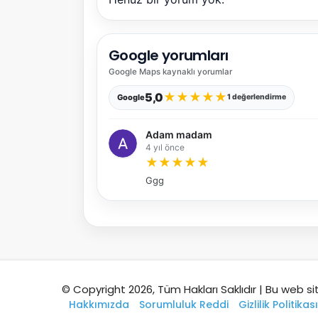
Google yorumları
Google Maps
kaynaklı yorumlar
★
★
★
★
★
5,0
Google
1 değerlendirme
Adam madam
4 yıl önce
★
★
★
★
★
Ggg
© Copyright 2026, Tüm Hakları Saklıdır | Bu web si
Hakkımızda
Sorumluluk Reddi
Gizlilik Politikası