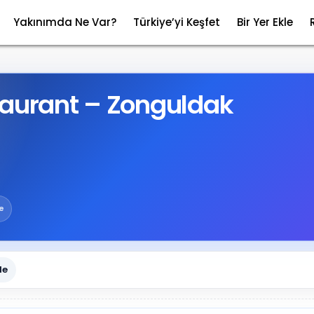
Yakınımda Ne Var?
Türkiye’yi Keşfet
Bir Yer Ekle
taurant – Zonguldak
e
le