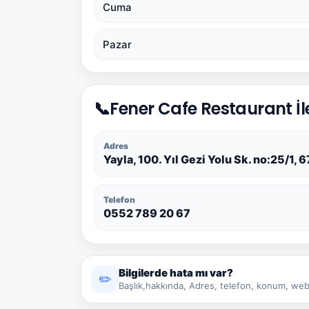
Cuma
Pazar
📞
Fener Cafe Restaurant İl
Adres
Yayla, 100. Yıl Gezi Yolu Sk. no:25/
Telefon
0552 789 20 67
Bilgilerde hata mı var?
✏️
Başlık,hakkında, Adres, telefon, konum, web 