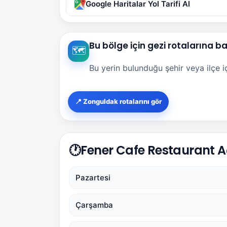
Google Haritalar Yol Tarifi Al
Bu bölge için gezi rotalarına b
🗺️
Bu yerin bulunduğu şehir veya ilçe içi
📍 Zonguldak rotalarını gör
🕐
Fener Cafe Restaurant Aç
Pazartesi
Çarşamba