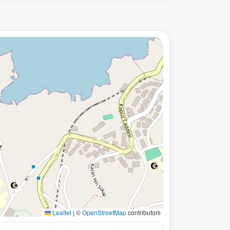
Leaflet
|
©
OpenStreetMap
contributors