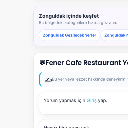
Zonguldak içinde keşfet
Bu bölgedeki kategorilere hızlıca göz atın.
Zonguldak Gezilecek Yerler
Zonguldak N
💬
Fener Cafe Restaurant Y
✍️
Bu yer veya lezzet hakkında deneyimini ya
Yorum yapmak için
Giriş
yap.
Henüz bir yorum yok.