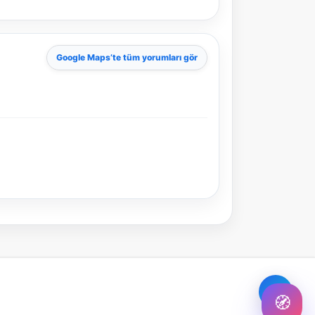
Şehir / ilçe
Google Maps
’te tüm yorumları gör
⭐ Popüler
🧭 Rehber
✨ İlk kez gelen
🏛️ Tarihi
🌿 Doğa
👨‍👩‍👧 Aile/Çocuk
🍽️ Lezzet
⚡ Kısa
🚶 Yürüyüş
🚗 Arabayla
📸 Fotoğraf
🍃 Sakin
☔ Yağmurlu
🗓️ Hafta sonu
₺ Ekonomik
Durak
Akıllı rota öner
🧭