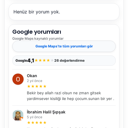
Henüz bir yorum yok.
Google yorumları
Google Maps
kaynaklı yorumlar
Google Maps
’te tüm yorumları gör
4,1
★
★
★
★
★
Google
26 değerlendirme
Okan
2 yıl önce
★
★
★
★
★
Bekir bey allah razi olsun ne zman gitsek
yardimsever kisiliği ile hep çocum.sunan bir yer .
İbrahim Halil Şıpşak
5 yıl önce
★
★
★
★
★