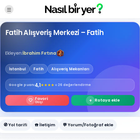
Fatih Alışveriş Merkezi – Fatih
Ekleyen:
İbrahim Fırtına
İstanbul
Fatih
Alışveriş Mekanları
4,1
★
★
★
★
★
Google
puanı
26 değerlendirme
Favori
🤍
+
Rotaya ekle
0
kişi
🧭 Yol tarifi
☎️ İletişim
💬 Yorum/Fotoğraf ekle