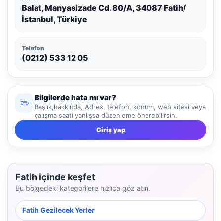
Balat, Manyasizade Cd. 80/A, 34087 Fatih/
İstanbul, Türkiye
Telefon
(0212) 533 12 05
Bilgilerde hata mı var?
✏️
Başlık,hakkında, Adres, telefon, konum, web sitesi veya
çalışma saati yanlışsa düzenleme önerebilirsin.
Giriş yap
Fatih içinde keşfet
Bu bölgedeki kategorilere hızlıca göz atın.
Fatih Gezilecek Yerler