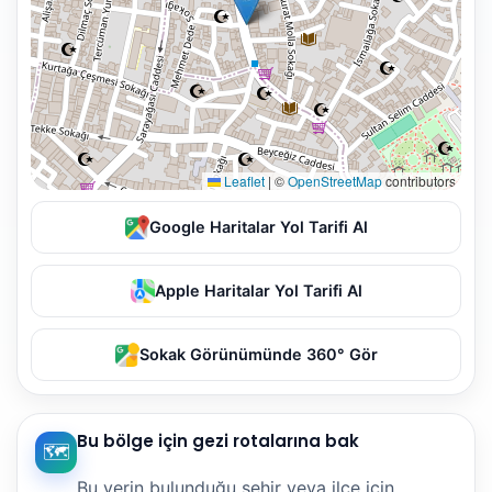
Leaflet
|
©
OpenStreetMap
contributors
Google Haritalar Yol Tarifi Al
Apple Haritalar Yol Tarifi Al
Sokak Görünümünde 360° Gör
Bu bölge için gezi rotalarına bak
🗺️
Bu yerin bulunduğu şehir veya ilçe için