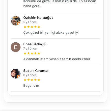
Konumu da güzel, esnafın ilgisi de. En azından
bana göre.
Öztekin Karauğuz
NBY Akıllı Asistan
5 yıl önce
AI kullanmadan, sitedeki gerçek yerlerle akıllı rota
★
★
★
★
★
önerir.
Çok güzel bir yer ilgi alaka gayet iyi
Enes Sadoğlu
7 yıl önce
Şehir / ilçe
★
★
★
★
★
Aldanmak istemiyosaniz tercih edebilirsiniz
Sezen Karaman
⭐ Popüler
🧭 Rehber
✨ İlk kez gelen
8 yıl önce
★
★
★
★
★
🏛️ Tarihi
🌿 Doğa
👨‍👩‍👧 Aile/Çocuk
Begendım
🍽️ Lezzet
⚡ Kısa
🚶 Yürüyüş
🚗 Arabayla
📸 Fotoğraf
🍃 Sakin