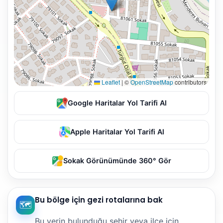
Leaflet
|
©
OpenStreetMap
contributors
Google Haritalar Yol Tarifi Al
Apple Haritalar Yol Tarifi Al
Sokak Görünümünde 360° Gör
Bu bölge için gezi rotalarına bak
🗺️
Bu yerin bulunduğu şehir veya ilçe için