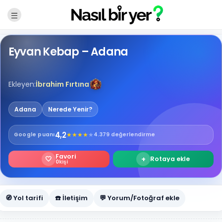
Eyvan Kebap – Adana
Ekleyen:
İbrahim Fırtına
Adana
Nerede Yenir?
4,2
★
★
★
★
★
Google
puanı
4.379 değerlendirme
Favori
🤍
+
Rotaya ekle
0
kişi
🧭 Yol tarifi
☎️ İletişim
💬 Yorum/Fotoğraf ekle