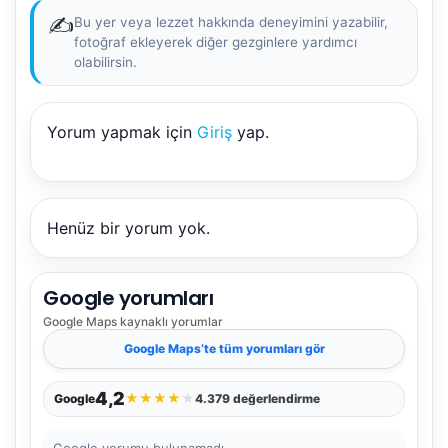
✍️
Bu yer veya lezzet hakkında deneyimini yazabilir,
fotoğraf ekleyerek diğer gezginlere yardımcı
olabilirsin.
Yorum yapmak için
Giriş
yap.
NBY Akıllı Asistan
AI kullanmadan, sitedeki gerçek yerlerle akıllı rota
önerir.
Henüz bir yorum yok.
Google yorumları
Şehir / ilçe
Google Maps
kaynaklı yorumlar
Google Maps
’te tüm yorumları gör
⭐ Popüler
🧭 Rehber
✨ İlk kez gelen
4,2
★
★
★
★
★
Google
4.379 değerlendirme
🏛️ Tarihi
🌿 Doğa
👨‍👩‍👧 Aile/Çocuk
Google yorumu bulunamadı.