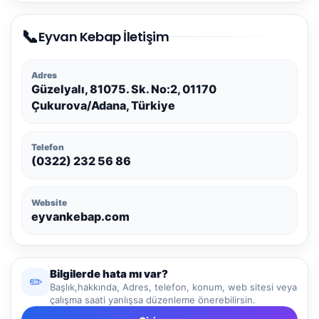
📞
Eyvan Kebap İletişim
Adres
Güzelyalı, 81075. Sk. No:2, 01170
Çukurova/Adana, Türkiye
Telefon
(0322) 232 56 86
Website
eyvankebap.com
Bilgilerde hata mı var?
✏️
Başlık,hakkında, Adres, telefon, konum, web sitesi veya
çalışma saati yanlışsa düzenleme önerebilirsin.