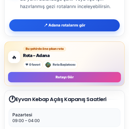
hazırlanmış gezi rotalarını inceleyebilirsin.
📍 Adana rotalarını gör
Bu şehirde öne çıkan rota
Rota – Adana
🔥
❤️ 0 favori
Rota Başlatıcısı
Rotayı Gör
🕐
Eyvan Kebap Açılış Kapanış Saatleri
Pazartesi
09:00 – 04:00