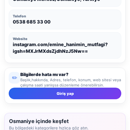
Telefon
0538 685 33 00
Website
instagram.com/emine_hanimin_mutfagi?
igsh=MXJrMXdsZjdhNzJ5Nw==
Bilgilerde hata mı var?
✏️
Başlık,hakkında, Adres, telefon, konum, web sitesi veya
çalışma saati yanlışsa düzenleme önerebilirsin.
Giriş yap
Osmaniye içinde keşfet
Bu bölgedeki kategorilere hızlıca göz atın.