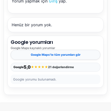
Yorum yapmak için
Giriş
yap.
NBY Akıllı Asistan
AI kullanmadan, sitedeki gerçek yerlerle akıllı rota
önerir.
Henüz bir yorum yok.
Google yorumları
Şehir / ilçe
Google Maps
kaynaklı yorumlar
Google Maps
’te tüm yorumları gör
⭐ Popüler
🧭 Rehber
✨ İlk kez gelen
5,0
★
★
★
★
★
Google
21 değerlendirme
🏛️ Tarihi
🌿 Doğa
👨‍👩‍👧 Aile/Çocuk
Google yorumu bulunamadı.
🍽️ Lezzet
⚡ Kısa
🚶 Yürüyüş
🚗 Arabayla
📸 Fotoğraf
🍃 Sakin
☔ Yağmurlu
🗓️ Hafta sonu
₺ Ekonomik
Durak