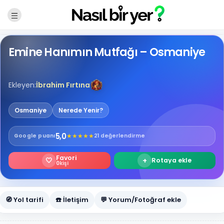
Emine Hanımın Mutfağı – Osmaniye
Ekleyen:
İbrahim Fırtına
Osmaniye
Nerede Yenir?
5,0
★
★
★
★
★
Google
puanı
21 değerlendirme
Favori
🤍
+
Rotaya ekle
0
kişi
🧭 Yol tarifi
☎️ İletişim
💬 Yorum/Fotoğraf ekle