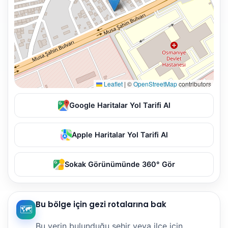
Leaflet
|
©
OpenStreetMap
contributors
Google Haritalar Yol Tarifi Al
Apple Haritalar Yol Tarifi Al
Sokak Görünümünde 360° Gör
Bu bölge için gezi rotalarına bak
🗺️
Bu yerin bulunduğu şehir veya ilçe için