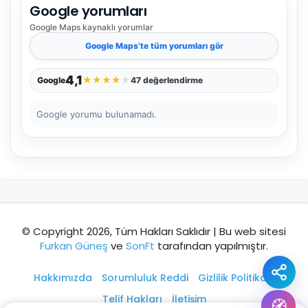
Google yorumları
Şehir / ilçe
Google Maps
kaynaklı yorumlar
Google Maps
’te tüm yorumları gör
⭐ Popüler
🧭 Rehber
✨ İlk kez gelen
4,1
★
★
★
★
★
Google
47 değerlendirme
🏛️ Tarihi
🌿 Doğa
👨‍👩‍👧 Aile/Çocuk
Google yorumu bulunamadı.
🍽️ Lezzet
⚡ Kısa
🚶 Yürüyüş
🚗 Arabayla
📸 Fotoğraf
🍃 Sakin
☔ Yağmurlu
🗓️ Hafta sonu
₺ Ekonomik
Durak
© Copyright 2026, Tüm Hakları Saklıdır | Bu web sitesi
Furkan Güneş
ve
SonFt
tarafından yapılmıştır.
Akıllı rota öner
Hakkımızda
Sorumluluk Reddi
Gizlilik Politikası
Telif Hakları
İletişim
🧭