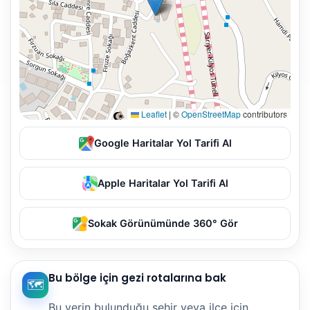
Leaflet
|
©
OpenStreetMap
contributors
Google Haritalar Yol Tarifi Al
Apple Haritalar Yol Tarifi Al
Sokak Görünümünde 360° Gör
Bu bölge için gezi rotalarına bak
🗺️
Bu yerin bulunduğu şehir veya ilçe için