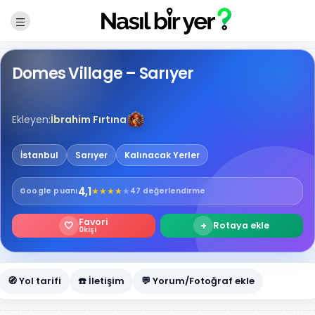
Domes Village – Sarıyer
Ekleyen:
İbrahim Fırtına
İstanbul
Sarıyer
Kalınacak Yerler
4,1
★
★
★
★
★
Google
puanı
47 değerlendirme
Favori
🤍
+
Rotaya ekle
0
kişi
🧭 Yol tarifi
☎️ İletişim
💬 Yorum/Fotoğraf ekle