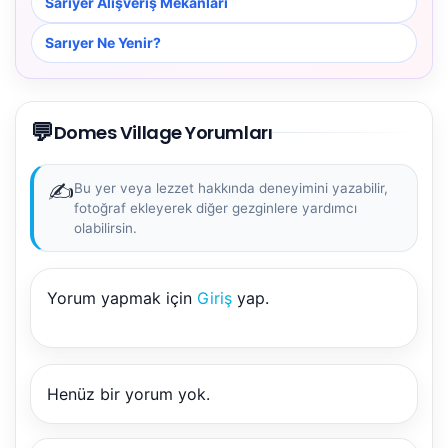
Sarıyer Alışveriş Mekanları
Sarıyer Ne Yenir?
💬
Domes Village Yorumları
✍️
Bu yer veya lezzet hakkında deneyimini yazabilir,
fotoğraf ekleyerek diğer gezginlere yardımcı
olabilirsin.
Yorum yapmak için
Giriş
yap.
NBY Akıllı Asistan
AI kullanmadan, sitedeki gerçek yerlerle akıllı rota
önerir.
Henüz bir yorum yok.