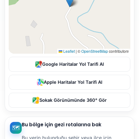
Leaflet
|
©
OpenStreetMap
contributors
Google Haritalar Yol Tarifi Al
Apple Haritalar Yol Tarifi Al
Sokak Görünümünde 360° Gör
Bu bölge için gezi rotalarına bak
🗺️
Bu yerin bulunduğu şehir veya ilçe için