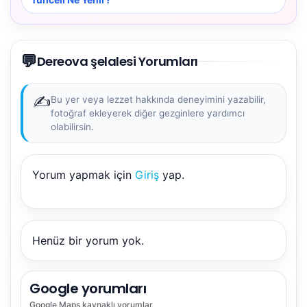
💬
Dereova şelalesi Yorumları
✍️
Bu yer veya lezzet hakkında deneyimini yazabilir,
fotoğraf ekleyerek diğer gezginlere yardımcı
olabilirsin.
Yorum yapmak için
Giriş
yap.
NBY Akıllı Asistan
AI kullanmadan, sitedeki gerçek yerlerle akıllı rota
önerir.
Henüz bir yorum yok.
Google yorumları
Şehir / ilçe
Google Maps
kaynaklı yorumlar