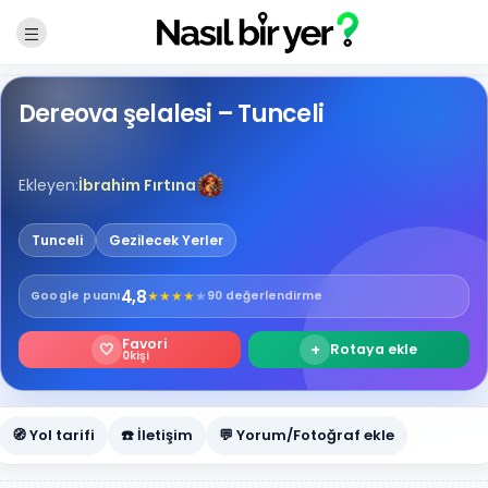
Dereova şelalesi – Tunceli
Ekleyen:
İbrahim Fırtına
Tunceli
Gezilecek Yerler
4,8
★
★
★
★
★
Google
puanı
90 değerlendirme
Favori
🤍
+
Rotaya ekle
0
kişi
🧭 Yol tarifi
☎️ İletişim
💬 Yorum/Fotoğraf ekle