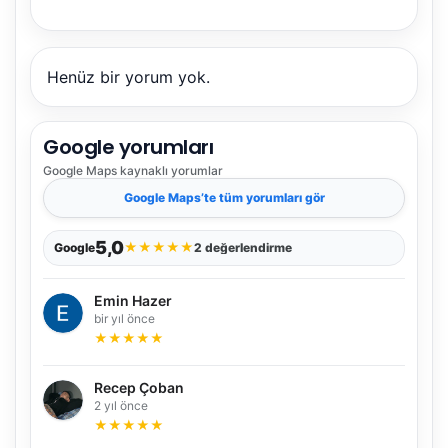
Henüz bir yorum yok.
Google yorumları
NBY Akıllı Asistan
Google Maps
kaynaklı yorumlar
AI kullanmadan, sitedeki gerçek yerlerle akıllı rota
Google Maps
’te tüm yorumları gör
önerir.
5,0
★
★
★
★
★
Google
2 değerlendirme
Şehir / ilçe
Emin Hazer
bir yıl önce
★
★
★
★
★
⭐ Popüler
🧭 Rehber
✨ İlk kez gelen
Recep Çoban
2 yıl önce
🏛️ Tarihi
🌿 Doğa
👨‍👩‍👧 Aile/Çocuk
★
★
★
★
★