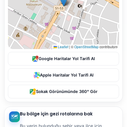
Leaflet
|
©
OpenStreetMap
contributors
Google Haritalar Yol Tarifi Al
Apple Haritalar Yol Tarifi Al
Sokak Görünümünde 360° Gör
Bu bölge için gezi rotalarına bak
🗺️
Bu yerin bulunduğu şehir veya ilçe için