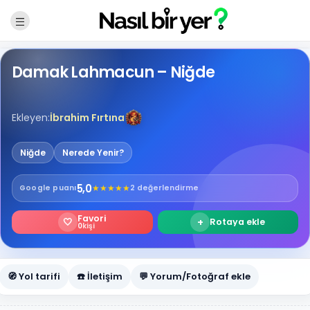
Damak Lahmacun – Niğde
Ekleyen:
İbrahim Fırtına
Niğde
Nerede Yenir?
5,0
★
★
★
★
★
Google
puanı
2 değerlendirme
Favori
🤍
+
Rotaya ekle
0
kişi
🧭 Yol tarifi
☎️ İletişim
💬 Yorum/Fotoğraf ekle