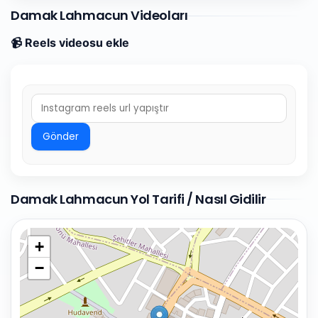
Damak Lahmacun Videoları
📹 Reels videosu ekle
Gönder
Damak Lahmacun Yol Tarifi / Nasıl Gidilir
+
−