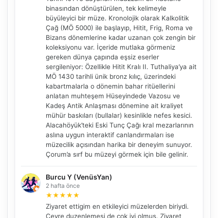
binasından dönüştürülen, tek kelimeyle
büyüleyici bir müze. Kronolojik olarak Kalkolitik
Çağ (MÖ 5000) ile başlayıp, Hitit, Frig, Roma ve
Bizans dönemlerine kadar uzanan çok zengin bir
koleksiyonu var. İçeride mutlaka görmeniz
gereken dünya çapında eşsiz eserler
sergileniyor: Özellikle Hitit Kralı II. Tuthaliya’ya ait
MÖ 1430 tarihli ünik bronz kılıç, üzerindeki
kabartmalarla o dönemin bahar ritüellerini
anlatan muhteşem Hüseyindede Vazosu ve
Kadeş Antik Anlaşması dönemine ait kraliyet
mühür baskıları (bullalar) kesinlikle nefes kesici.
Alacahöyük’teki Eski Tunç Çağı kral mezarlarının
aslına uygun interaktif canlandırmaları ise
müzecilik açısından harika bir deneyim sunuyor.
Çorum’a sırf bu müzeyi görmek için bile gelinir.
Burcu Y (VenüsYan)
2 hafta önce
★
★
★
★
★
Ziyaret ettigim en etkileyici müzelerden biriydi.
Cevre duzenlemesi de cok iyi olmus. Ziyaret