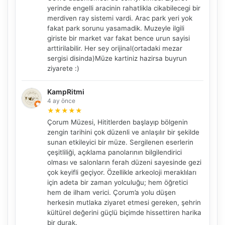
yerinde engelli aracinin rahatlikla cikabilecegi bir
merdiven ray sistemi vardi. Arac park yeri yok
fakat park sorunu yasamadik. Muzeyle ilgili
giriste bir market var fakat bence urun sayisi
arttirilabilir. Her sey orijinal(ortadaki mezar
sergisi disinda)Müze kartiniz hazirsa buyrun
ziyarete :)
KampRitmi
4 ay önce
★
★
★
★
★
Çorum Müzesi, Hititlerden başlayıp bölgenin
zengin tarihini çok düzenli ve anlaşılır bir şekilde
sunan etkileyici bir müze. Sergilenen eserlerin
çeşitliliği, açıklama panolarının bilgilendirici
olması ve salonların ferah düzeni sayesinde gezi
çok keyifli geçiyor. Özellikle arkeoloji meraklıları
için adeta bir zaman yolculuğu; hem öğretici
NBY Akıllı Asistan
hem de ilham verici. Çorum’a yolu düşen
herkesin mutlaka ziyaret etmesi gereken, şehrin
AI kullanmadan, sitedeki gerçek yerlerle akıllı rota
önerir.
kültürel değerini güçlü biçimde hissettiren harika
bir durak.