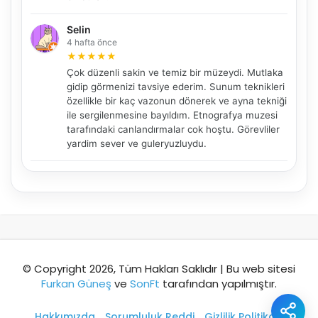
Selin
4 hafta önce
Şehir / ilçe
★
★
★
★
★
Çok düzenli sakin ve temiz bir müzeydi. Mutlaka
gidip görmenizi tavsiye ederim. Sunum teknikleri
özellikle bir kaç vazonun dönerek ve ayna tekniği
⭐ Popüler
🧭 Rehber
✨ İlk kez gelen
ile sergilenmesine bayıldım. Etnografya muzesi
tarafındaki canlandırmalar cok hoştu. Görevliler
🏛️ Tarihi
🌿 Doğa
👨‍👩‍👧 Aile/Çocuk
yardim sever ve guleryuzluydu.
🍽️ Lezzet
⚡ Kısa
🚶 Yürüyüş
🚗 Arabayla
📸 Fotoğraf
🍃 Sakin
☔ Yağmurlu
🗓️ Hafta sonu
₺ Ekonomik
Durak
© Copyright 2026, Tüm Hakları Saklıdır | Bu web sitesi
Furkan Güneş
ve
SonFt
tarafından yapılmıştır.
Akıllı rota öner
Hakkımızda
Sorumluluk Reddi
Gizlilik Politikası