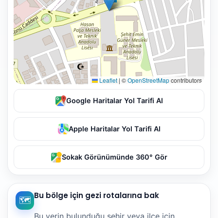
Leaflet
|
©
OpenStreetMap
contributors
Google Haritalar Yol Tarifi Al
Apple Haritalar Yol Tarifi Al
Sokak Görünümünde 360° Gör
Bu bölge için gezi rotalarına bak
🗺️
Bu yerin bulunduğu şehir veya ilçe için