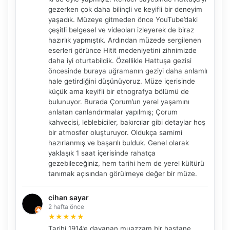
gezerken çok daha bilinçli ve keyifli bir deneyim
yaşadık. Müzeye gitmeden önce YouTube’daki
çeşitli belgesel ve videoları izleyerek de biraz
hazırlık yapmıştık. Ardından müzede sergilenen
eserleri görünce Hitit medeniyetini zihnimizde
daha iyi oturtabildik. Özellikle Hattuşa gezisi
öncesinde buraya uğramanın geziyi daha anlamlı
hale getirdiğini düşünüyoruz. Müze içerisinde
küçük ama keyifli bir etnografya bölümü de
bulunuyor. Burada Çorum’un yerel yaşamını
anlatan canlandırmalar yapılmış; Çorum
kahvecisi, leblebiciler, bakırcılar gibi detaylar hoş
bir atmosfer oluşturuyor. Oldukça samimi
hazırlanmış ve başarılı bulduk. Genel olarak
yaklaşık 1 saat içerisinde rahatça
gezebileceğiniz, hem tarihi hem de yerel kültürü
tanımak açısından görülmeye değer bir müze.
cihan sayar
2 hafta önce
★
★
★
★
★
Tarihi 1914’e dayanan muazzam bir hastane