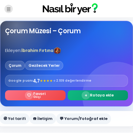
Çorum Müzesi – Çorum
Ekleyen:
İbrahim Fırtına
Çorum
Gezilecek Yerler
4,7
★
★
★
★
★
Google
puanı
2.109 değerlendirme
Favori
🤍
+
Rotaya ekle
0
kişi
🧭 Yol tarifi
☎️ İletişim
💬 Yorum/Fotoğraf ekle