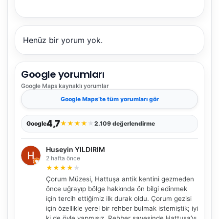
Henüz bir yorum yok.
Google yorumları
Google Maps
kaynaklı yorumlar
Google Maps
’te tüm yorumları gör
4,7
★
★
★
★
★
Google
2.109 değerlendirme
Huseyin YILDIRIM
2 hafta önce
★
★
★
★
★
Çorum Müzesi, Hattuşa antik kentini gezmeden
önce uğrayıp bölge hakkında ön bilgi edinmek
için tercih ettiğimiz ilk durak oldu. Çorum gezisi
için özellikle yerel bir rehber bulmak istemiştik; iyi
ki de öyle yapmışız. Rehber sayesinde Hattuşa’yı