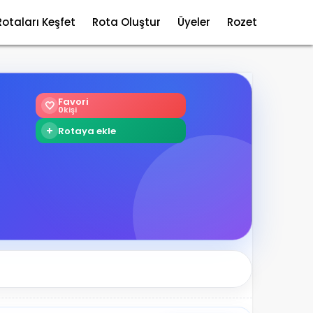
Rotaları Keşfet
Rota Oluştur
Üyeler
Rozet
Favori
🤍
0
kişi
+
Rotaya ekle