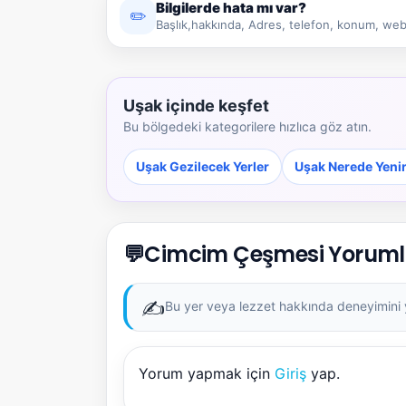
Bilgilerde hata mı var?
✏️
Başlık,hakkında, Adres, telefon, konum, web 
Uşak içinde keşfet
Bu bölgedeki kategorilere hızlıca göz atın.
Uşak Gezilecek Yerler
Uşak Nerede Yeni
💬
Cimcim Çeşmesi Yoruml
✍️
Bu yer veya lezzet hakkında deneyimini ya
Yorum yapmak için
Giriş
yap.