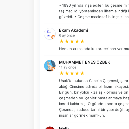
• 1896 yılında inşa edilen bu çeşme mim
taşımacılığı yönteminden ilham alındığı 
güzeldi. • Çeşme maalesef bilinçsiz ins
Exam Akademi
6 ay önce
★
★
★
★
★
Hemen arkasında kokoreçci sarı var mu
MUHAMMET ENES ÖZBEK
11 ay önce
★
★
★
★
★
Uşak'ta bulunan Cimcim Çeşmesi, şehrin 
aldığı Cimcime adında bir kızın hikayes
Bir gün, bir yolcu kıza aşık olmuş ve
çeşmeden su içenler hastalanmaya başl
laneti kaldırmış. O günden sonra çeşmen
Çeşmesi, sadece tarihi bir yapı değil,
insanlar görmek mümkün.
Melik