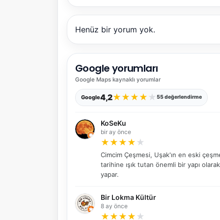
Henüz bir yorum yok.
Google yorumları
Google Maps
kaynaklı yorumlar
★
★
★
★
★
4,2
Google
55 değerlendirme
KoSeKu
bir ay önce
★
★
★
★
★
Cimcim Çeşmesi, Uşak'ın en eski çeşmele
tarihine ışık tutan önemli bir yapı olar
yapar.
Bir Lokma Kültür
8 ay önce
★
★
★
★
★