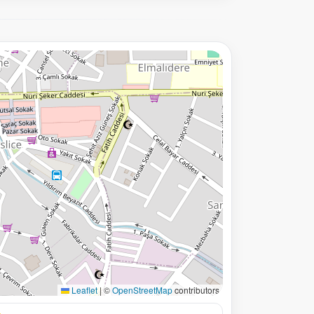
Leaflet
|
©
OpenStreetMap
contributors