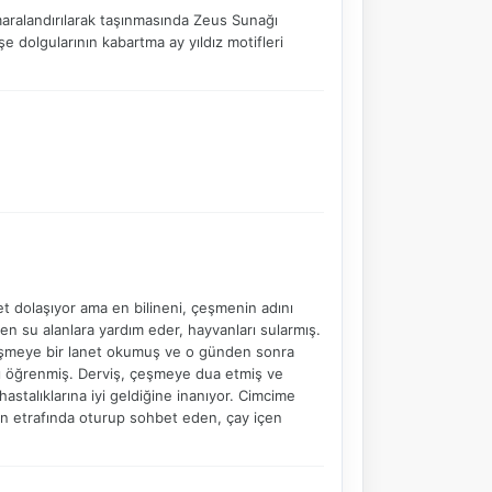
maralandırılarak taşınmasında Zeus Sunağı
şe dolgularının kabartma ay yıldız motifleri
NBY Akıllı Asistan
AI kullanmadan, sitedeki gerçek yerlerle akıllı rota
önerir.
et dolaşıyor ama en bilineni, çeşmenin adını
Şehir / ilçe
en su alanlara yardım eder, hayvanları sularmış.
çeşmeye bir lanet okumuş ve o günden sonra
ı öğrenmiş. Derviş, çeşmeye dua etmiş ve
stalıklarına iyi geldiğine inanıyor. Cimcime
⭐ Popüler
🧭 Rehber
✨ İlk kez gelen
nin etrafında oturup sohbet eden, çay içen
🏛️ Tarihi
🌿 Doğa
👨‍👩‍👧 Aile/Çocuk