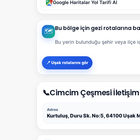
Google Haritalar Yol Tarifi Al
Bu bölge için gezi rotalarına b
🗺️
Bu yerin bulunduğu şehir veya ilçe içi
📍 Uşak rotalarını gör
📞
Cimcim Çeşmesi İletişim
Adres
Kurtuluş, Duru Sk. No:5, 64100 Uşak 