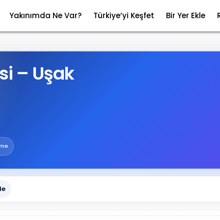
Yakınımda Ne Var?
Türkiye’yi Keşfet
Bir Yer Ekle
i – Uşak
rme
le