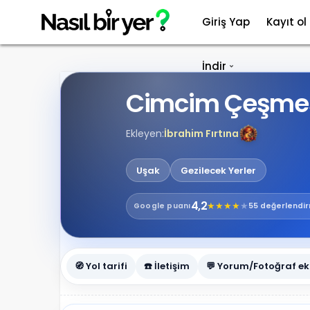
Giriş Yap
Kayıt ol
İndir
Cimcim Çeşmes
Ekleyen:
İbrahim Fırtına
Uşak
Gezilecek Yerler
4,2
★
★
★
★
★
Google
puanı
55 değerlendi
🧭 Yol tarifi
☎️ İletişim
💬 Yorum/Fotoğraf ek