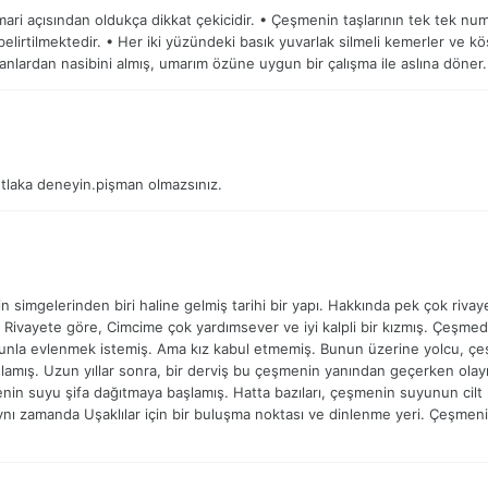
ari açısından oldukça dikkat çekicidir. • Çeşmenin taşlarının tek tek nu
belirtilmektedir. • Her iki yüzündeki basık yuvarlak silmeli kemerler ve kö
anlardan nasibini almış, umarım özüne uygun bir çalışma ile aslına döner.
tlaka deneyin.pişman olmazsınız.
simgelerinden biri haline gelmiş tarihi bir yapı. Hakkında pek çok rivay
i. Rivayete göre, Cimcime çok yardımsever ve iyi kalpli bir kızmış. Çeşmed
 onunla evlenmek istemiş. Ama kız kabul etmemiş. Bunun üzerine yolcu, 
amış. Uzun yıllar sonra, bir derviş bu çeşmenin yanından geçerken olay
in suyu şifa dağıtmaya başlamış. Hatta bazıları, çeşmenin suyunun cilt ha
 aynı zamanda Uşaklılar için bir buluşma noktası ve dinlenme yeri. Çeşme