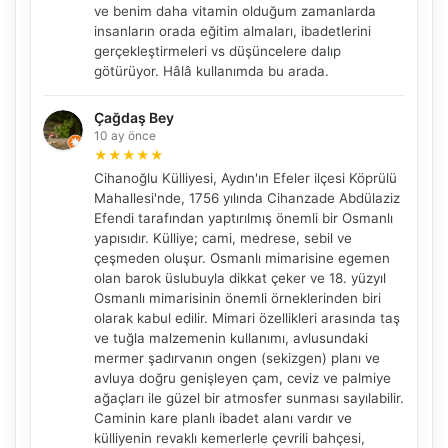
ve benim daha vitamin olduğum zamanlarda
insanların orada eğitim almaları, ibadetlerini
gerçekleştirmeleri vs düşüncelere dalıp
götürüyor. Hâlâ kullanımda bu arada.
Çağdaş Bey
10 ay önce
★
★
★
★
★
Cihanoğlu Külliyesi, Aydın'ın Efeler ilçesi Köprülü
Mahallesi'nde, 1756 yılında Cihanzade Abdülaziz
Efendi tarafından yaptırılmış önemli bir Osmanlı
yapısıdır. Külliye; cami, medrese, sebil ve
çeşmeden oluşur. Osmanlı mimarisine egemen
olan barok üslubuyla dikkat çeker ve 18. yüzyıl
Osmanlı mimarisinin önemli örneklerinden biri
olarak kabul edilir. Mimari özellikleri arasında taş
ve tuğla malzemenin kullanımı, avlusundaki
mermer şadırvanın ongen (sekizgen) planı ve
avluya doğru genişleyen çam, ceviz ve palmiye
ağaçları ile güzel bir atmosfer sunması sayılabilir.
Caminin kare planlı ibadet alanı vardır ve
külliyenin revaklı kemerlerle çevrili bahçesi,