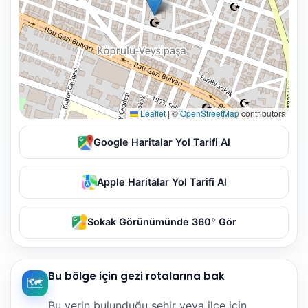
Leaflet
|
©
OpenStreetMap
contributors
Google Haritalar Yol Tarifi Al
Apple Haritalar Yol Tarifi Al
Sokak Görünümünde 360° Gör
Bu bölge için gezi rotalarına bak
🗺️
Bu yerin bulunduğu şehir veya ilçe için