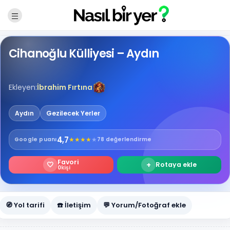
Cihanoğlu Külliyesi – Aydın
Ekleyen:
İbrahim Fırtına
Aydın
Gezilecek Yerler
4,7
★
★
★
★
★
Google
puanı
78 değerlendirme
Favori
🤍
+
Rotaya ekle
0
kişi
🧭 Yol tarifi
☎️ İletişim
💬 Yorum/Fotoğraf ekle