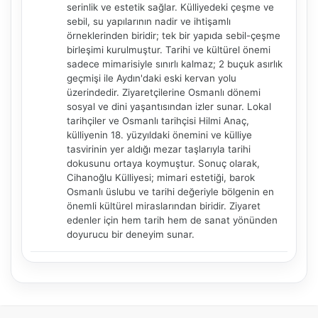
serinlik ve estetik sağlar. Külliyedeki çeşme ve
sebil, su yapılarının nadir ve ihtişamlı
örneklerinden biridir; tek bir yapıda sebil-çeşme
NBY Akıllı Asistan
birleşimi kurulmuştur. Tarihi ve kültürel önemi
AI kullanmadan, sitedeki gerçek yerlerle akıllı rota
sadece mimarisiyle sınırlı kalmaz; 2 buçuk asırlık
önerir.
geçmişi ile Aydın'daki eski kervan yolu
üzerindedir. Ziyaretçilerine Osmanlı dönemi
sosyal ve dini yaşantısından izler sunar. Lokal
tarihçiler ve Osmanlı tarihçisi Hilmi Anaç,
külliyenin 18. yüzyıldaki önemini ve külliye
Şehir / ilçe
tasvirinin yer aldığı mezar taşlarıyla tarihi
dokusunu ortaya koymuştur. Sonuç olarak,
Cihanoğlu Külliyesi; mimari estetiği, barok
Osmanlı üslubu ve tarihi değeriyle bölgenin en
⭐ Popüler
🧭 Rehber
✨ İlk kez gelen
önemli kültürel miraslarından biridir. Ziyaret
edenler için hem tarih hem de sanat yönünden
🏛️ Tarihi
🌿 Doğa
👨‍👩‍👧 Aile/Çocuk
doyurucu bir deneyim sunar.
🍽️ Lezzet
⚡ Kısa
🚶 Yürüyüş
🚗 Arabayla
📸 Fotoğraf
🍃 Sakin