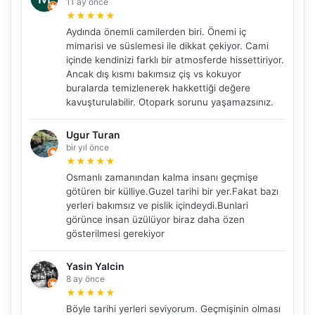
11 ay önce
★
★
★
★
★
Aydında önemli camilerden biri. Önemi iç
mimarisi ve süslemesi ile dikkat çekiyor. Cami
içinde kendinizi farklı bir atmosferde hissettiriyor.
Ancak dış kısmı bakımsız çiş vs kokuyor
buralarda temizlenerek hakkettiği değere
kavuşturulabilir. Otopark sorunu yaşamazsınız.
Ugur Turan
bir yıl önce
★
★
★
★
★
Osmanlı zamanından kalma insanı geçmişe
götüren bir külliye.Guzel tarihi bir yer.Fakat bazı
yerleri bakımsız ve pislik içindeydi.Bunlari
görünce insan üzülüyor biraz daha özen
gösterilmesi gerekiyor
Yasin Yalcin
8 ay önce
★
★
★
★
★
Böyle tarihi yerleri seviyorum. Geçmişinin olması