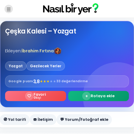
Çeşka Kalesi – Yozgat
Ekleyen:
İbrahim Fırtına
Yozgat
Gezilecek Yerler
3,8
★
★
★
★
★
Google
puanı
33 değerlendirme
Favori
🤍
+
Rotaya ekle
0
kişi
🧭 Yol tarifi
☎️ İletişim
💬 Yorum/Fotoğraf ekle