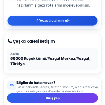
hazırlanmış gezi rotalarını inceleyebilirsin.
📍 Yozgat rotalarını gör
📞
Çeşka Kalesi İletişim
Adres
66000 Köçekkömü/Yozgat Merkez/Yozgat,
Türkiye
Bilgilerde hata mı var?
✏️
Başlık,hakkında, Adres, telefon, konum, web sitesi veya
çalışma saati yanlışsa düzenleme önerebilirsin.
Giriş yap