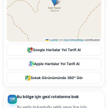
Leaflet
|
©
OpenStreetMap
contributors
Google Haritalar Yol Tarifi Al
Apple Haritalar Yol Tarifi Al
Sokak Görünümünde 360° Gör
Bu bölge için gezi rotalarına bak
🗺️
Bu yerin bulunduğu şehir veya ilçe için