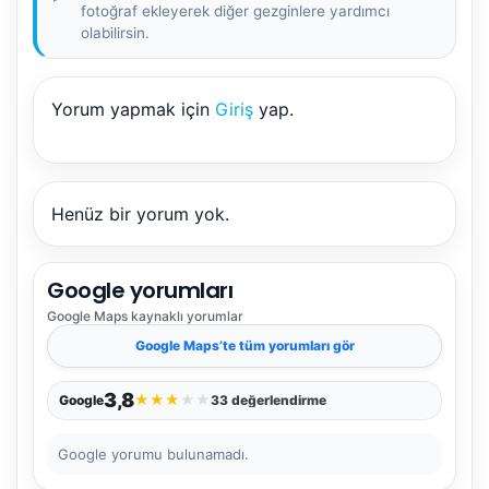
fotoğraf ekleyerek diğer gezginlere yardımcı
olabilirsin.
Yorum yapmak için
Giriş
yap.
NBY Akıllı Asistan
AI kullanmadan, sitedeki gerçek yerlerle akıllı rota
önerir.
Henüz bir yorum yok.
Google yorumları
Şehir / ilçe
Google Maps
kaynaklı yorumlar
Google Maps
’te tüm yorumları gör
⭐ Popüler
🧭 Rehber
✨ İlk kez gelen
3,8
★
★
★
★
★
Google
33 değerlendirme
🏛️ Tarihi
🌿 Doğa
👨‍👩‍👧 Aile/Çocuk
Google yorumu bulunamadı.
🍽️ Lezzet
⚡ Kısa
🚶 Yürüyüş