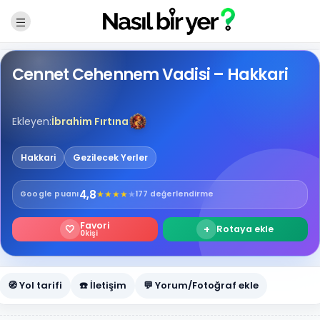
Cennet Cehennem Vadisi – Hakkari
Ekleyen:
İbrahim Fırtına
Hakkari
Gezilecek Yerler
4,8
★
★
★
★
★
Google
puanı
177 değerlendirme
Favori
🤍
+
Rotaya ekle
0
kişi
🧭 Yol tarifi
☎️ İletişim
💬 Yorum/Fotoğraf ekle