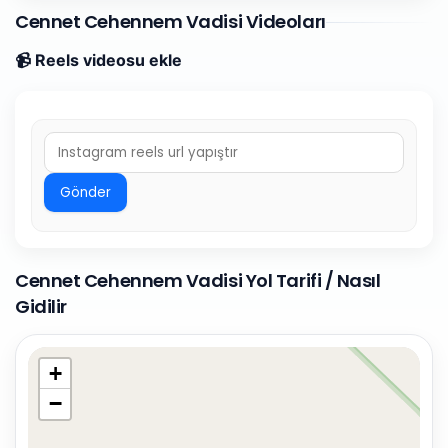
Cennet Cehennem Vadisi Videoları
📹 Reels videosu ekle
Gönder
Cennet Cehennem Vadisi Yol Tarifi / Nasıl
Gidilir
+
−