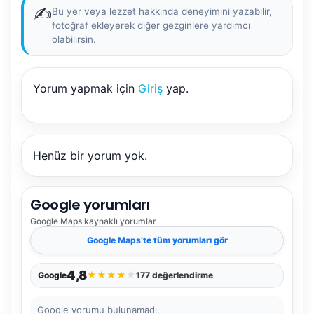
✍️
Bu yer veya lezzet hakkında deneyimini yazabilir,
fotoğraf ekleyerek diğer gezginlere yardımcı
olabilirsin.
Yorum yapmak için
Giriş
yap.
NBY Akıllı Asistan
AI kullanmadan, sitedeki gerçek yerlerle akıllı rota
önerir.
Henüz bir yorum yok.
Google yorumları
Şehir / ilçe
Google Maps
kaynaklı yorumlar
Google Maps
’te tüm yorumları gör
⭐ Popüler
🧭 Rehber
✨ İlk kez gelen
4,8
★
★
★
★
★
Google
177 değerlendirme
🏛️ Tarihi
🌿 Doğa
👨‍👩‍👧 Aile/Çocuk
Google yorumu bulunamadı.