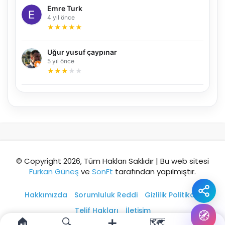
Şehir / ilçe
Emre Turk
4 yıl önce
★
★
★
★
★
⭐ Popüler
🧭 Rehber
✨ İlk kez gelen
Uğur yusuf çaypınar
5 yıl önce
🏛️ Tarihi
🌿 Doğa
👨‍👩‍👧 Aile/Çocuk
★
★
★
★
★
🍽️ Lezzet
⚡ Kısa
🚶 Yürüyüş
🚗 Arabayla
📸 Fotoğraf
🍃 Sakin
☔ Yağmurlu
🗓️ Hafta sonu
₺ Ekonomik
Durak
© Copyright 2026, Tüm Hakları Saklıdır | Bu web sitesi
Furkan Güneş
ve
SonFt
tarafından yapılmıştır.
Akıllı rota öner
Hakkımızda
Sorumluluk Reddi
Gizlilik Politikası
Telif Hakları
İletişim
🧭
🏠
🔍
➕
🗺️
👤