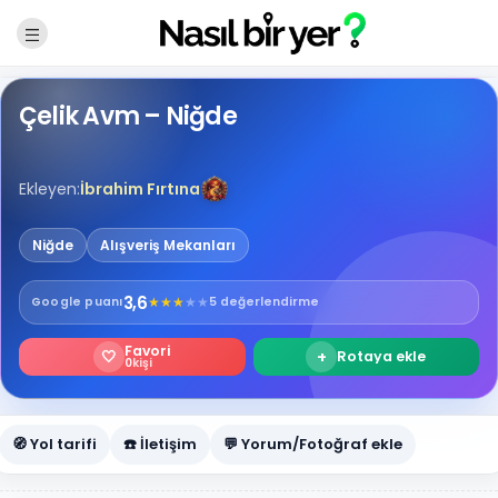
Çelik Avm – Niğde
Ekleyen:
İbrahim Fırtına
Niğde
Alışveriş Mekanları
3,6
★
★
★
★
★
Google
puanı
5 değerlendirme
Favori
🤍
+
Rotaya ekle
0
kişi
🧭 Yol tarifi
☎️ İletişim
💬 Yorum/Fotoğraf ekle