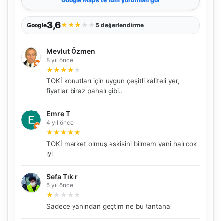
Google Maps
’te tüm yorumları gör
3,6
★
★
★
★
★
Google
5 değerlendirme
Mevlut Özmen
8 yıl önce
★
★
★
★
★
TOKİ konutları için uygun çeşitli kaliteli yer,
fiyatlar biraz pahalı gibi..
Emre T
4 yıl önce
★
★
★
★
★
TOKİ market olmuş eskisini bilmem yani halı cok
iyi
NBY Akıllı Asistan
AI kullanmadan, sitedeki gerçek yerlerle akıllı rota
Sefa Tıkır
önerir.
5 yıl önce
★
★
★
★
★
Sadece yanından geçtim ne bu tantana