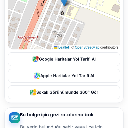
Leaflet
|
©
OpenStreetMap
contributors
Google Haritalar Yol Tarifi Al
Apple Haritalar Yol Tarifi Al
Sokak Görünümünde 360° Gör
Bu bölge için gezi rotalarına bak
🗺️
Bu yerin bulunduğu şehir veya ilçe için