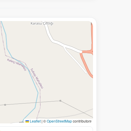
Leaflet
|
©
OpenStreetMap
contributors