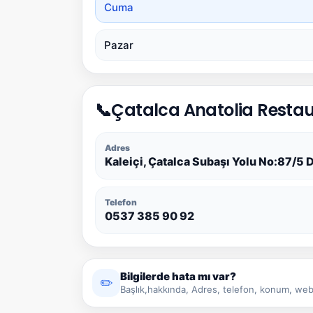
Cuma
Pazar
📞
Çatalca Anatolia Restaur
Adres
Kaleiçi, Çatalca Subaşı Yolu No:87/5 
Telefon
0537 385 90 92
Bilgilerde hata mı var?
✏️
Başlık,hakkında, Adres, telefon, konum, web 