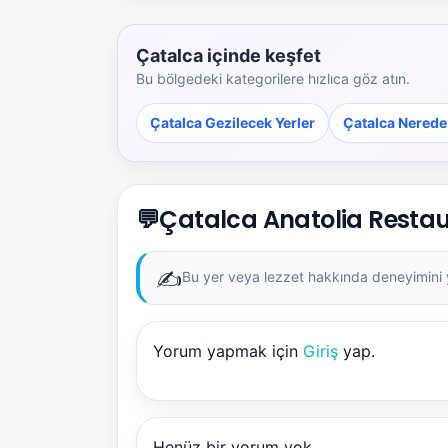
Çatalca içinde keşfet
Bu bölgedeki kategorilere hızlıca göz atın.
Çatalca Gezilecek Yerler
Çatalca Nerede
💬
Çatalca Anatolia Restau
✍️
Bu yer veya lezzet hakkında deneyimini ya
Yorum yapmak için
Giriş
yap.
Henüz bir yorum yok.