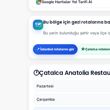
Google Haritalar Yol Tarifi Al
Bu bölge için gezi rotalarına b
🗺️
Bu yerin bulunduğu şehir veya ilçe içi
📍 İstanbul rotalarını gör
🧭 Çatalca rotaları
🕐
Çatalca Anatolia Restaur
Pazartesi
Çarşamba