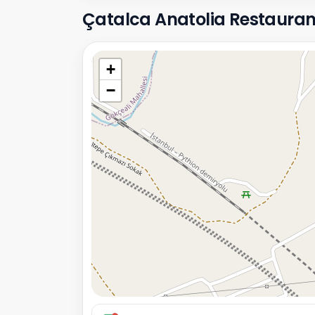
Çatalca Anatolia Restaurant Y
+
−