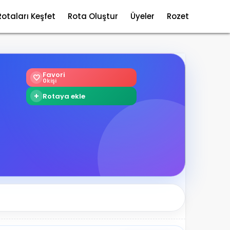
Rotaları Keşfet
Rota Oluştur
Üyeler
Rozet
Favori
🤍
0
kişi
+
Rotaya ekle