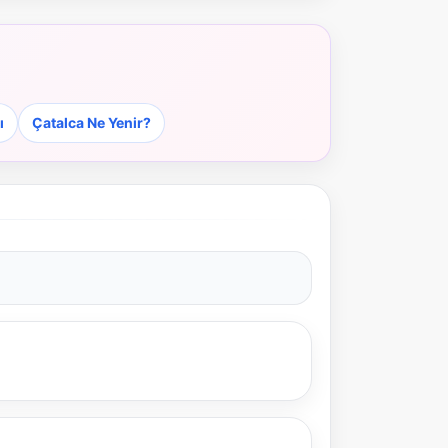
ı
Çatalca Ne Yenir?
NBY Akıllı Asistan
AI kullanmadan, sitedeki gerçek yerlerle akıllı rota
önerir.
Şehir / ilçe