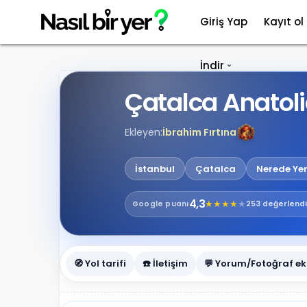
Giriş Yap
Kayıt ol
İndir
Çatalca Anatol
Ekleyen:
İbrahim Fırtına
İstanbul
Çatalca
Nerede Yen
4,3
★
★
★
★
★
Google
puanı
253 değerlend
🧭 Yol tarifi
☎️ İletişim
💬 Yorum/Fotoğraf ek