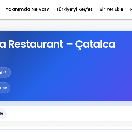
Yakınımda Ne Var?
Türkiye’yi Keşfet
Bir Yer Ekle
ia Restaurant – Çatalca
ir?
irme
le