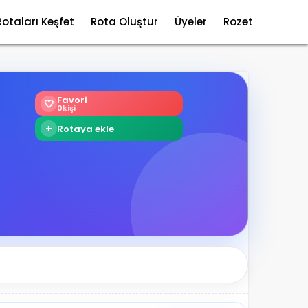
Rotaları Keşfet
Rota Oluştur
Üyeler
Rozet
Favori
🤍
0
kişi
+
Rotaya ekle