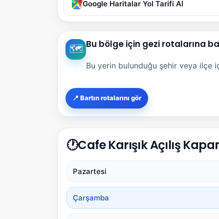
Google Haritalar Yol Tarifi Al
Bu bölge için gezi rotalarına b
🗺️
Bu yerin bulunduğu şehir veya ilçe içi
📍 Bartın rotalarını gör
🕐
Cafe Karışık Açılış Kapan
Pazartesi
Çarşamba