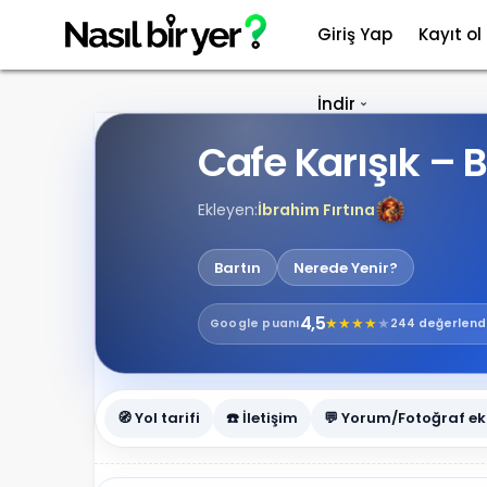
Giriş Yap
Kayıt ol
İndir
Cafe Karışık – B
Ekleyen:
İbrahim Fırtına
Bartın
Nerede Yenir?
4,5
★
★
★
★
★
Google
puanı
244 değerlend
🧭 Yol tarifi
☎️ İletişim
💬 Yorum/Fotoğraf ek