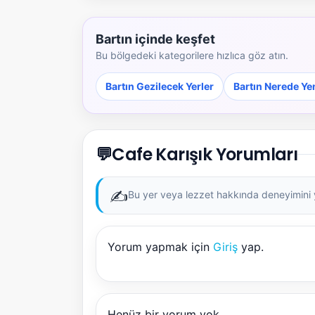
Bartın içinde keşfet
Bu bölgedeki kategorilere hızlıca göz atın.
Bartın Gezilecek Yerler
Bartın Nerede Ye
💬
Cafe Karışık Yorumları
✍️
Bu yer veya lezzet hakkında deneyimini ya
Yorum yapmak için
Giriş
yap.
Henüz bir yorum yok.