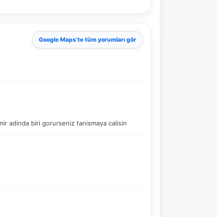
Google Maps
’te tüm yorumları gör
mir adinda biri gorurseniz tanismaya calisin
NBY Akıllı Asistan
AI kullanmadan, sitedeki gerçek yerlerle akıllı rota
önerir.