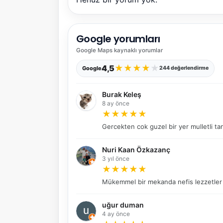
Google yorumları
Google Maps
kaynaklı yorumlar
★
★
★
★
★
4,5
Google
244 değerlendirme
Burak Keleş
8 ay önce
★
★
★
★
★
Gercekten cok guzel bir yer mulletli tan
Nuri Kaan Özkazanç
3 yıl önce
★
★
★
★
★
Mükemmel bir mekanda nefis lezzetler v
uğur duman
4 ay önce