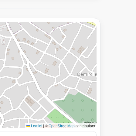
Leaflet
|
©
OpenStreetMap
contributors