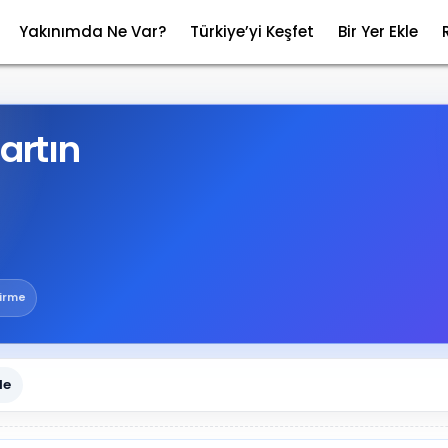
Yakınımda Ne Var?
Türkiye’yi Keşfet
Bir Yer Ekle
artın
irme
le