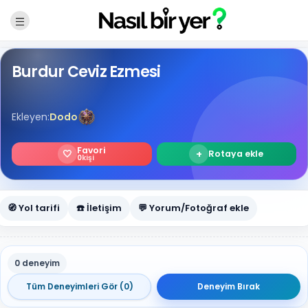
Burdur Ceviz Ezmesi
Ekleyen:
Dodo
Favori
🤍
+
Rotaya ekle
0
kişi
🧭 Yol tarifi
☎️ İletişim
💬 Yorum/Fotoğraf ekle
0 deneyim
Tüm Deneyimleri Gör (0)
Deneyim Bırak