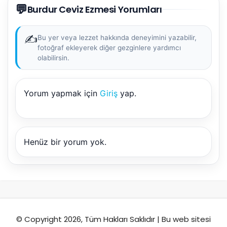
💬
AI kullanmadan, sitedeki gerçek yerlerle akıllı rota
Burdur Ceviz Ezmesi Yorumları
önerir.
✍️
Bu yer veya lezzet hakkında deneyimini yazabilir,
fotoğraf ekleyerek diğer gezginlere yardımcı
olabilirsin.
Şehir / ilçe
Yorum yapmak için
Giriş
yap.
⭐ Popüler
🧭 Rehber
✨ İlk kez gelen
🏛️ Tarihi
🌿 Doğa
👨‍👩‍👧 Aile/Çocuk
Henüz bir yorum yok.
🍽️ Lezzet
⚡ Kısa
🚶 Yürüyüş
🚗 Arabayla
📸 Fotoğraf
🍃 Sakin
☔ Yağmurlu
🗓️ Hafta sonu
₺ Ekonomik
Durak
© Copyright 2026, Tüm Hakları Saklıdır | Bu web sitesi