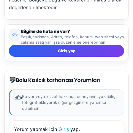
değerlendirilmektedir.
Bilgilerde hata mı var?
✏️
Başlık,hakkında, Adres, telefon, konum, web sitesi veya
çalışma saati yanlışsa düzenleme önerebilirsin.
Giriş yap
NBY Akıllı Asistan
💬
AI kullanmadan, sitedeki gerçek yerlerle akıllı rota
Bolu Kızılcık tarhanası Yorumları
önerir.
✍️
Bu yer veya lezzet hakkında deneyimini yazabilir,
fotoğraf ekleyerek diğer gezginlere yardımcı
olabilirsin.
Şehir / ilçe
Yorum yapmak için
Giriş
yap.