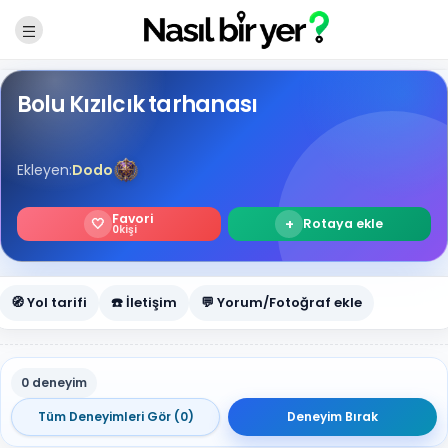
Bolu Kızılcık tarhanası
Ekleyen:
Dodo
Favori
🤍
+
Rotaya ekle
0
kişi
🧭 Yol tarifi
☎️ İletişim
💬 Yorum/Fotoğraf ekle
0 deneyim
Tüm Deneyimleri Gör (0)
Deneyim Bırak