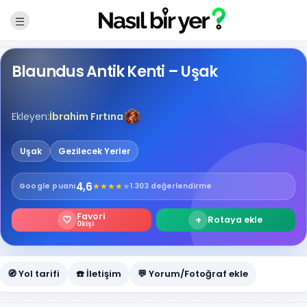
Blaundus Antik Kenti – Uşak
Ekleyen:
İbrahim Fırtına
Uşak
Gezilecek Yerler
4,6
★
★
★
★
★
Google
puanı
1.303 değerlendirme
Favori
🤍
+
Rotaya ekle
0
kişi
🧭 Yol tarifi
☎️ İletişim
💬 Yorum/Fotoğraf ekle