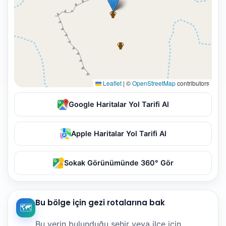
Leaflet
|
©
OpenStreetMap
contributors
Google Haritalar Yol Tarifi Al
Apple Haritalar Yol Tarifi Al
Sokak Görünümünde 360° Gör
Bu bölge için gezi rotalarına bak
🗺️
Bu yerin bulunduğu şehir veya ilçe için