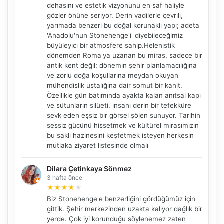
dehasını ve estetik vizyonunu en saf haliyle
gözler önüne seriyor. Derin vadilerle çevrili,
yarımada benzeri bu doğal korunaklı yapı; adeta
'Anadolu'nun Stonehenge'i' diyebileceğimiz
büyüleyici bir atmosfere sahip. ​Helenistik
dönemden Roma'ya uzanan bu miras, sadece bir
antik kent değil; dönemin şehir planlamacılığına
ve zorlu doğa koşullarına meydan okuyan
mühendislik ustalığına dair somut bir kanıt.
Özellikle gün batımında ayakta kalan anıtsal kapı
ve sütunların silüeti, insanı derin bir tefekküre
sevk eden eşsiz bir görsel şölen sunuyor. Tarihin
sessiz gücünü hissetmek ve kültürel mirasımızın
bu saklı hazinesini keşfetmek isteyen herkesin
mutlaka ziyaret listesinde olmalı
Dilara Çetinkaya Sönmez
3 hafta önce
★
★
★
★
★
Biz Stonehenge'e benzerliğini gördüğümüz için
gittik. Şehir merkezinden uzakta kalıyor dağlık bir
yerde. Çok iyi korunduğu söylenemez zaten