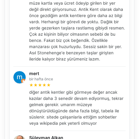
müze kartla veya ücret ödeyip girilen bir yer
değil direkt giriyorsunuz. Antik Kent olarak daha
önce gezdiğim antik kentlere göre daha az bilgi
vardı. Herhangi bir görevli de yoktu. Dağlık bir
yerde gezerken taşlara rastlamış gibiydi resmen.
Çok az kişinin biliyor olmasının sebebi de bu
bence. Fakat biz çok beğendik. Özellikle
manzarası çok huzurluydu. Sessiz sakin bir yer.
Asıl Stonehenge'e benzeyen taşlar girişten
ileride kalıyor biraz yürümeniz lazım.
mert
bir hafta önce
★
★
★
★
★
diğer antik kentler gibi görmeye değer ancak
kazılar daha 3 senedir devam ediyormuş, tekrar
gelmek gerekir. umarım müzeye
dönüştürüldügünde daha fazla bilgi, tabela ile
süslenir. sitede çalışanlarla ettiğim sohbetler
veya wikipedia pek yeterli olmuyor
Süleyman Alkan