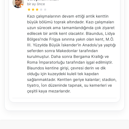
bir ay önce
★
★
★
★
★
NBY Akıllı Asistan
Kazı çalışmalarının devam ettiği antik kenttin
AI kullanmadan, sitedeki gerçek yerlerle akıllı rota
büyük bölümü toprak altındadır. Kazı çalışmaları
önerir.
uzun sürecek ama tamamlandığında çok ziyaret
edilecek bir antik kent olacaktır. Blaundus, Lidya
Bölgesi'nde Frigya sınırına yakın olan kent, M.Ö.
III. Yüzyılda Büyük İskender'in Anadolu'ya yaptığı
seferden sonra Makedonlar tarafından
Şehir / ilçe
kurulmuştur. Daha sonra Bergama Krallığı ve
Roma İmparatorluğu tarafından işgal edilmiştir.
Blaundos kentine girişi, çevresi derin ve dik
olduğu için kuzeydeki kuleli tek kapıdan
⭐ Popüler
🧭 Rehber
✨ İlk kez gelen
sağlanmaktadır. Kentten geriye kalanlar; stadion,
tiyatro, İon düzeninde tapınak, su kemerleri ve
🏛️ Tarihi
🌿 Doğa
👨‍👩‍👧 Aile/Çocuk
çeşitli kaya mezarlarıdır.
🍽️ Lezzet
⚡ Kısa
🚶 Yürüyüş
🚗 Arabayla
📸 Fotoğraf
🍃 Sakin
☔ Yağmurlu
🗓️ Hafta sonu
₺ Ekonomik
Durak