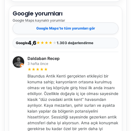
Google yorumları
Google Maps
kaynaklı yorumlar
Google Maps
’te tüm yorumları gör
4,6
★
★
★
★
★
Google
1.303 değerlendirme
Daldaban Recep
3 hafta önce
★
★
★
★
★
Blaundus Antik Kenti gerçekten etkileyici bir
konuma sahip; kanyonların ortasına kurulmuş
olması ve taş köprüyle giriş hissi ilk anda insanı
etkiliyor. Özellikle doğayla iç içe olması sayesinde
klasik “düz ovadaki antik kent” havasından
ayrılıyor. Kaya mezarları, şehir surları ve ayakta
kalan yapılar da bölgenin potansiyelini
hissettiriyor. Sessizliği sayesinde gezerken antik
atmosferi daha iyi alıyorsun. Ama açık konuşmak
gerekirse bu kadar özel bir yerin daha iyi