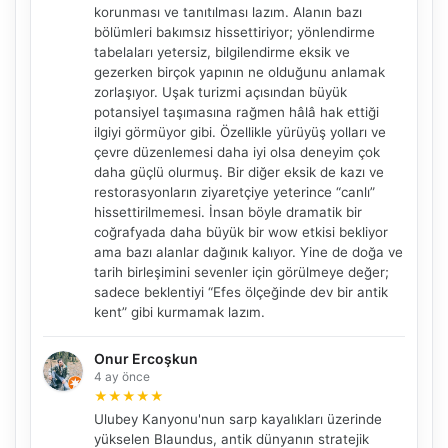
korunması ve tanıtılması lazım. Alanın bazı
bölümleri bakımsız hissettiriyor; yönlendirme
tabelaları yetersiz, bilgilendirme eksik ve
gezerken birçok yapının ne olduğunu anlamak
zorlaşıyor. Uşak turizmi açısından büyük
potansiyel taşımasına rağmen hâlâ hak ettiği
ilgiyi görmüyor gibi. Özellikle yürüyüş yolları ve
çevre düzenlemesi daha iyi olsa deneyim çok
daha güçlü olurmuş. Bir diğer eksik de kazı ve
restorasyonların ziyaretçiye yeterince “canlı”
hissettirilmemesi. İnsan böyle dramatik bir
coğrafyada daha büyük bir wow etkisi bekliyor
ama bazı alanlar dağınık kalıyor. Yine de doğa ve
tarih birleşimini sevenler için görülmeye değer;
sadece beklentiyi “Efes ölçeğinde dev bir antik
kent” gibi kurmamak lazım.
Onur Ercoşkun
4 ay önce
★
★
★
★
★
Ulubey Kanyonu'nun sarp kayalıkları üzerinde
yükselen Blaundus, antik dünyanın stratejik