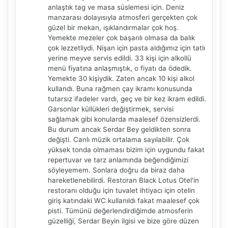
anlaştık tag ve masa süslemesi için. Deniz
manzarası dolayısıyla atmosferi gerçekten çok
güzel bir mekan, ışıklandırmalar çok hoş.
Yemekte mezeler çok başarılı olmasa da balık
çok lezzetliydi. Nişan için pasta aldığımız için tatlı
yerine meyve servis edildi. 33 kişi için alkollü
menü fiyatına anlaşmıştık, o fiyatı da ödedik.
Yemekte 30 kişiydik. Zaten ancak 10 kişi alkol
kullandı. Buna rağmen çay ikramı konusunda
tutarsız ifadeler vardı, geç ve bir kez ikram edildi.
Garsonlar küllükleri değiştirmek, servisi
sağlamak gibi konularda maalesef özensizlerdi.
NBY Akıllı Asistan
Bu durum ancak Serdar Bey geldikten sonra
AI kullanmadan, sitedeki gerçek yerlerle akıllı rota
değişti. Canlı müzik ortalama sayılabilir. Çok
önerir.
yüksek tonda olmaması bizim için uygundu fakat
repertuvar ve tarz anlamında beğendiğimizi
söyleyemem. Sonlara doğru da biraz daha
hareketlenebilirdi. Restoran Black Lotus Otel'in
restoranı olduğu için tuvalet ihtiyacı için otelin
Şehir / ilçe
giriş katındaki WC kullanıldı fakat maalesef çok
pisti. Tümünü değerlendirdiğimde atmosferin
güzelliği, Serdar Beyin ilgisi ve bize göre düzen