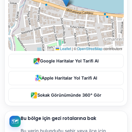
Leaflet
|
©
OpenStreetMap
contributors
Google Haritalar Yol Tarifi Al
Apple Haritalar Yol Tarifi Al
Sokak Görünümünde 360° Gör
Bu bölge için gezi rotalarına bak
🗺️
Bu yerin bulunduğu şehir veya ilçe için