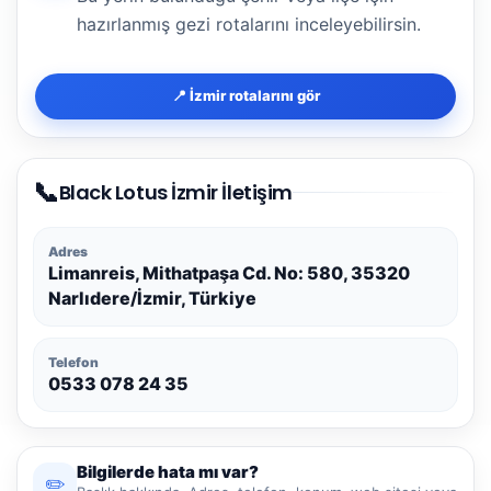
hazırlanmış gezi rotalarını inceleyebilirsin.
📍 İzmir rotalarını gör
📞
Black Lotus İzmir İletişim
Adres
Limanreis, Mithatpaşa Cd. No: 580, 35320
Narlıdere/İzmir, Türkiye
Telefon
0533 078 24 35
Bilgilerde hata mı var?
✏️