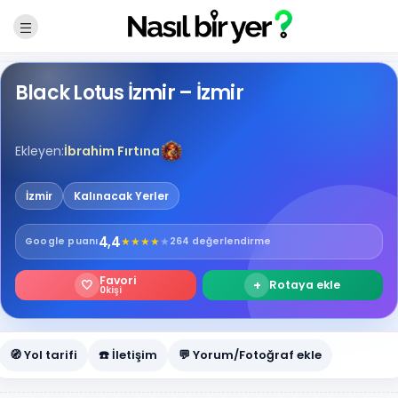
Black Lotus İzmir – İzmir
Ekleyen:
İbrahim Fırtına
İzmir
Kalınacak Yerler
4,4
★
★
★
★
★
Google
puanı
264 değerlendirme
Favori
🤍
+
Rotaya ekle
0
kişi
🧭 Yol tarifi
☎️ İletişim
💬 Yorum/Fotoğraf ekle