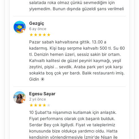
salatada roka olmaz çünkü sevmediğim için
yiyemedim. Bunun dışında güzeldi şans verilmeli
Gezgiç
6 ay önce
★
★
★
★
★
Pazar sabah kahvaltısına gittik. 13.00 a
kadarmış. Kişi başı serpme kahvaltı 500 tl. Su 60
tl. Denizin hemen üzeri, sessiz sakin bir ortam.
Kahvaltı kalitesi de güzel peyniri kaymağı, yeşil
zeytini, pişisi .. sevdik. Araba park yeri yok karşı
sokakta boş çok yer bardı. Balık restaurantı imiş.
Gidin ☀️
Egesu Sayar
2 yıl önce
★
★
★
★
★
10 Şubat'ta nişanımızı kutlamak için anlaştık.
Fiyat performans olarak çok başarılı bulduk.
Serdar Bey çok ilgiliydi. Fiyat ve taleplerimiz
konusunda bize oldukça yardımcı oldu. Hatta
kendisinin yönlendirmesiyle İzmir'de Nişan ile