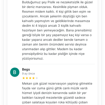
Bulduğumuz şey Pislik ve nezaketsizlik ile güzel
bir deniz manzarası. Kesinlikle pişman olduk.
Resmen midem kalktı. 4 kişi gittik ben eşim ve
çocuklarım. Ancak şekerim düştüğü için ben
kahvaltı yapmıştım ve geldiklerinde masamıza
dedim ki 4 kişiyiz ancak 3 kişilik kahvaltı
hazırlayın ben yemeyeceğim. Bana prensibimiz
gereği böyle bir şey yapamayız kaç kişi varsa o
kadar yaparız ancak dediler bende tamam o
zaman alın benim önümdeki servisi deyince
utanmadan alıp gittiler. Madem bu kadar
prensipliydiniz bu kadar pisliğin içinde niye
yüzüyorsunuz.
Begs
9 ay önce
★
★
★
★
★
Mekan çok güzel rezervasyon yaptırıp gitmekte
fayda var cuma günü gittik canlı müzik vardı
hizmet iyiydi denizin kenarında sakin bir yer
balıkları tazeydi mezeleride güzeldi sadece
çoban salataya koyulan roka kötüydü çoban