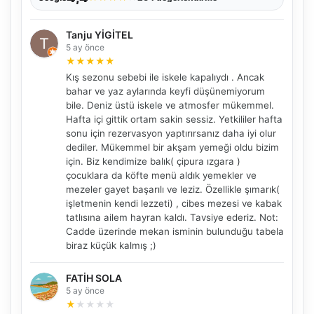
Tanju YİGİTEL
5 ay önce
★
★
★
★
★
Kış sezonu sebebi ile iskele kapalıydı . Ancak
bahar ve yaz aylarında keyfi düşünemiyorum
bile. Deniz üstü iskele ve atmosfer mükemmel.
Hafta içi gittik ortam sakin sessiz. Yetkililer hafta
sonu için rezervasyon yaptırırsanız daha iyi olur
dediler. Mükemmel bir akşam yemeği oldu bizim
için. Biz kendimize balık( çipura ızgara )
çocuklara da köfte menü aldık yemekler ve
mezeler gayet başarılı ve leziz. Özellikle şımarık(
işletmenin kendi lezzeti) , cibes mezesi ve kabak
tatlısına ailem hayran kaldı. Tavsiye ederiz. Not:
Cadde üzerinde mekan isminin bulunduğu tabela
biraz küçük kalmış ;)
FATİH SOLA
5 ay önce
★
★
★
★
★