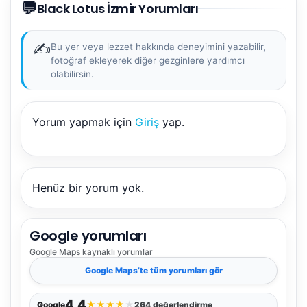
💬
Black Lotus İzmir Yorumları
✍️
Bu yer veya lezzet hakkında deneyimini yazabilir,
fotoğraf ekleyerek diğer gezginlere yardımcı
olabilirsin.
Yorum yapmak için
Giriş
yap.
Henüz bir yorum yok.
Google yorumları
Google Maps
kaynaklı yorumlar
Google Maps
’te tüm yorumları gör
4,4
★
★
★
★
★
Google
264 değerlendirme