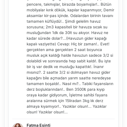
pencere, takmışlar, birazda boyamışlar!.. Bütün
mobilyalar kırık dökük, kapılar kapanmıyor, Demir
aksamlar kir-pas içinde. Odalardan birinin tavanı
tamamen küflüydü!.. Şimdi gelelim havuz
sorusuna; 2m3 kapasiteli bir havuza sıcak su
musluğundan 1dk da 30lt su akıyor. Havuz ne
kadar sürede dolar?...(Havuzun gider kapağı
kapalı vaziyette) Cevap: Hiç bir zaman!.. Evet!
gerçekten ama gerçekten 2 saat boyunca
musluk açık kaldığı halde havuzun sadece 3/2 si
dolabildi ve sonrasında hep sabit kaldı!. Bu işte
bir iş var dedik ve musluğu kapattık!. İnanır
mısınız?. 2 saatte 3/2 si dolmayan havuz gider
kapağını bile açmadan yarım saatte neredeyse
tamamen boşaldı!.. Nasıl mı?.. Tabiki fayansların
derz boşluklarından!.. Ben 3500₺ para kıyıp
NBY Akıllı Asistan
oraya kadar gidiyorum, İşletme sahibi fayans
aralarına sürmek için 15liradan 3kg lık derz
AI kullanmadan, sitedeki gerçek yerlerle akıllı rota
önerir.
almaya kıyamıyor!.. Yazıklar olsun!... Yazıklar
olsun! Yazıklar olsun!...
Fatma Esinti