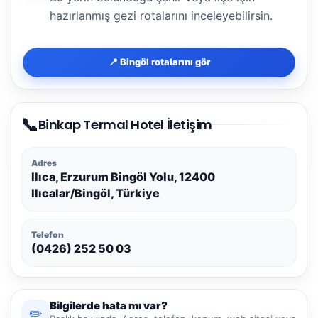
hazırlanmış gezi rotalarını inceleyebilirsin.
📍 Bingöl rotalarını gör
📞
Binkap Termal Hotel İletişim
Adres
Ilıca, Erzurum Bingöl Yolu, 12400
Ilıcalar/Bingöl, Türkiye
Telefon
(0426) 252 50 03
Bilgilerde hata mı var?
✏️