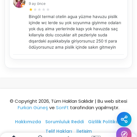
9 ay önce
Şehir / ilçe
★
★
★
★
★
Bingöl termal otelin agua yüzme havuzu pislik
içinde wc lerde su yok soyunma giyinme odaları
yok duş alma yerlerinde kapı yok havuzda saç
⭐ Popüler
🧭 Rehber
✨ İlk kez gelen
kıllarıyla dolu cocuklar alt pezleriyle suda
dışardaki ayakkabıyla giriyorsunuz 250 tl para
🏛️ Tarihi
🌿 Doğa
👨‍👩‍👧 Aile/Çocuk
ödüyorsunuz ama pislik içinde sakın gitmeyin
🍽️ Lezzet
⚡ Kısa
🚶 Yürüyüş
🚗 Arabayla
📸 Fotoğraf
🍃 Sakin
☔ Yağmurlu
🗓️ Hafta sonu
₺ Ekonomik
Durak
© Copyright 2026, Tüm Hakları Saklıdır | Bu web sitesi
Furkan Güneş
ve
SonFt
tarafından yapılmıştır.
Akıllı rota öner
Hakkımızda
Sorumluluk Reddi
Gizlilik Politikası
Telif Hakları
İletişim
🧭