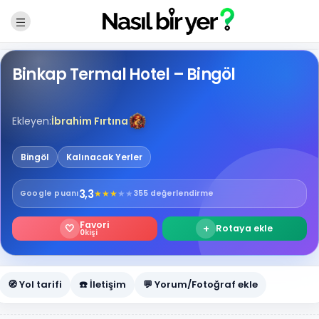
Binkap Termal Hotel – Bingöl
Ekleyen:
İbrahim Fırtına
Bingöl
Kalınacak Yerler
3,3
★
★
★
★
★
Google
puanı
355 değerlendirme
Favori
🤍
+
Rotaya ekle
0
kişi
🧭 Yol tarifi
☎️ İletişim
💬 Yorum/Fotoğraf ekle