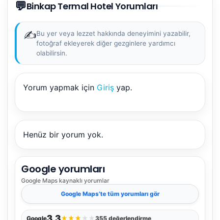
💬
Binkap Termal Hotel Yorumları
✍️
Bu yer veya lezzet hakkında deneyimini yazabilir,
fotoğraf ekleyerek diğer gezginlere yardımcı
olabilirsin.
Yorum yapmak için
Giriş
yap.
Henüz bir yorum yok.
Google yorumları
Google Maps
kaynaklı yorumlar
Google Maps
’te tüm yorumları gör
3,3
★
★
★
★
★
Google
355 değerlendirme