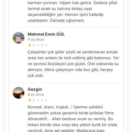
karman çorman. Hijyen hak getire. Sadece şifalı
termal sıcak su hatrına birkaç saat
dayanabildiğim yer. Hemen işimi halledip
uzaklaştım. Dahada uğramam.
Mehmet Emin GÜL
4 ay önce
★
★
★
★
★
Çalışanlar çok güler yüzlü ve yardımsever ancak
tesis her anlamı ile terk edilmiş gibi bakımsız. Yer
ve çevresi büyüleyici çok güzel. Otel odasında su
akmıyor, klima çalışmıyor oda buz gibi, herşey
çok eski.
Gezgin
6 ay önce
★
★
★
★
★
Komedi, dram, trajedi...! İşletme sahibini
göremedim yoksa gecemiz birde polisiye filme
dönecekti!... Allah bedava sıcak su vermiş. Bu
imkan kimde olsa orayı beş yıldızlı butik bir otele
çevirirdi. Ama gel gelelim; Mağaraya kapı,