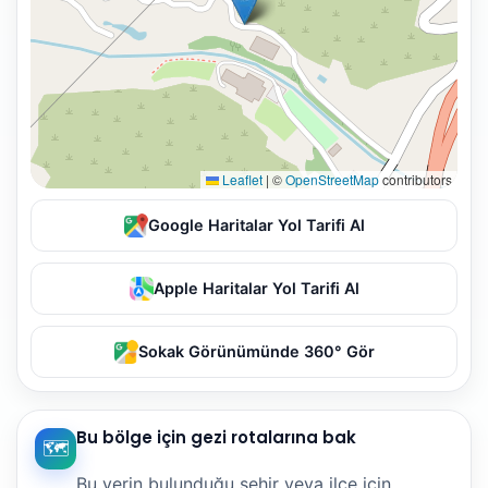
Leaflet
|
©
OpenStreetMap
contributors
Google Haritalar Yol Tarifi Al
Apple Haritalar Yol Tarifi Al
Sokak Görünümünde 360° Gör
Bu bölge için gezi rotalarına bak
🗺️
Bu yerin bulunduğu şehir veya ilçe için