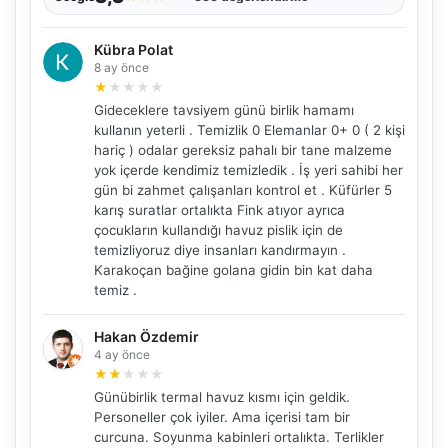
Kübra Polat
8 ay önce
★
★
★
★
★
Gideceklere tavsiyem günü birlik hamamı
kullanın yeterli . Temizlik 0 Elemanlar 0+ 0 ( 2 kişi
hariç ) odalar gereksiz pahalı bir tane malzeme
yok içerde kendimiz temizledik . İş yeri sahibi her
gün bi zahmet çalışanları kontrol et . Küfürler 5
karış suratlar ortalıkta Fink atıyor ayrıca
çocukların kullandığı havuz pislik için de
temizliyoruz diye insanları kandırmayın .
Karakoçan bağine golana gidin bin kat daha
temiz .
Hakan Özdemir
4 ay önce
★
★
★
★
★
Günübirlik termal havuz kısmı için geldik.
Personeller çok iyiler. Ama içerisi tam bir
curcuna. Soyunma kabinleri ortalıkta. Terlikler