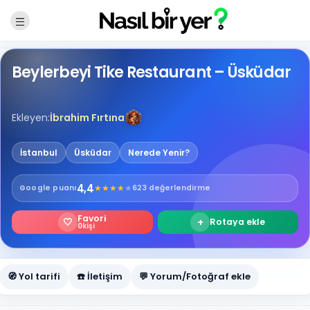
Beylerbeyi Tike Restaurant – Üsküdar
Ekleyen:
İbrahim Fırtına
İstanbul
Üsküdar
Nerede Yenir?
4,4
★
★
★
★
★
Google
puanı
623 değerlendirme
Favori
🤍
+
Rotaya ekle
0
kişi
🧭 Yol tarifi
☎️ İletişim
💬 Yorum/Fotoğraf ekle