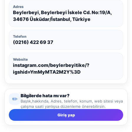
Adres
Beylerbeyi, Beylerbeyi İskele Cd. No:19/A,
34676 Üsküdar/İstanbul, Türkiye
Telefon
(0216) 422 69 37
Website
instagram.com/beylerbeyitike/?
igshid=YmMyMTA2M2Y%3D
Bilgilerde hata mı var?
✏️
Başlık,hakkında, Adres, telefon, konum, web sitesi veya
çalışma saati yanlışsa düzenleme önerebilirsin.
Giriş yap