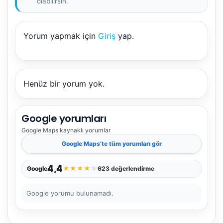
olabilirsin.
Yorum yapmak için
Giriş
yap.
NBY Akıllı Asistan
AI kullanmadan, sitedeki gerçek yerlerle akıllı rota
önerir.
Henüz bir yorum yok.
Google yorumları
Şehir / ilçe
Google Maps
kaynaklı yorumlar
Google Maps
’te tüm yorumları gör
⭐ Popüler
🧭 Rehber
✨ İlk kez gelen
4,4
★
★
★
★
★
Google
623 değerlendirme
🏛️ Tarihi
🌿 Doğa
👨‍👩‍👧 Aile/Çocuk
Google yorumu bulunamadı.
🍽️ Lezzet
⚡ Kısa
🚶 Yürüyüş