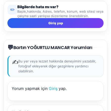
Bilgilerde hata mı var?
✏️
Başlık,hakkında, Adres, telefon, konum, web sitesi veya
çalışma saati yanlışsa düzenleme önerebilirsin.
Giriş yap
NBY Akıllı Asistan
💬
AI kullanmadan, sitedeki gerçek yerlerle akıllı rota
Bartın YOĞURTLU MANCAR Yorumları
önerir.
✍️
Bu yer veya lezzet hakkında deneyimini yazabilir,
fotoğraf ekleyerek diğer gezginlere yardımcı
olabilirsin.
Şehir / ilçe
Yorum yapmak için
Giriş
yap.
⭐ Popüler
🧭 Rehber
✨ İlk kez gelen
🏛️ Tarihi
🌿 Doğa
👨‍👩‍👧 Aile/Çocuk