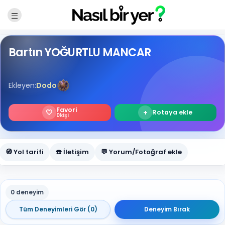
Bartın YOĞURTLU MANCAR
Ekleyen:
Dodo
Favori
🤍
+
Rotaya ekle
0
kişi
🧭 Yol tarifi
☎️ İletişim
💬 Yorum/Fotoğraf ekle
0 deneyim
Tüm Deneyimleri Gör (0)
Deneyim Bırak