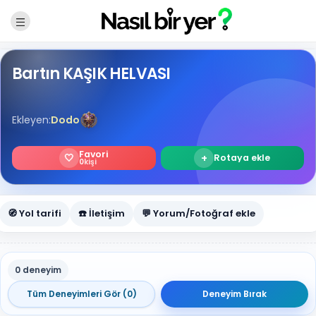
Bartın KAŞIK HELVASI
Ekleyen:
Dodo
Favori
🤍
+
Rotaya ekle
0
kişi
🧭 Yol tarifi
☎️ İletişim
💬 Yorum/Fotoğraf ekle
0 deneyim
Tüm Deneyimleri Gör (0)
Deneyim Bırak