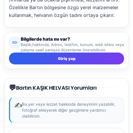
Özellikle Bartın bölgesine özgü yerel malzemeler
kullanmak, helvanın özgün tadını ortaya çıkarır.
Bilgilerde hata mı var?
✏️
Başlık,hakkında, Adres, telefon, konum, web sitesi veya
çalışma saati yanlışsa düzenleme önerebilirsin.
Giriş yap
NBY Akıllı Asistan
💬
AI kullanmadan, sitedeki gerçek yerlerle akıllı rota
Bartın KAŞIK HELVASI Yorumları
önerir.
✍️
Bu yer veya lezzet hakkında deneyimini yazabilir,
fotoğraf ekleyerek diğer gezginlere yardımcı
olabilirsin.
Şehir / ilçe