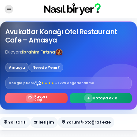
Avukatlar Konağı Otel Restaurant
Cafe – Amasya
Ekleyen:
İbrahim Fırtına
Amasya
Nerede Yenir?
4,2
★
★
★
★
★
Google
puanı
1.229 değerlendirme
Favori
🤍
+
Rotaya ekle
0
kişi
🧭 Yol tarifi
☎️ İletişim
💬 Yorum/Fotoğraf ekle