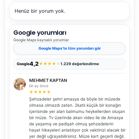
Henüz bir yorum yok.
Google yorumları
Google Maps
kaynaklı yorumlar
Google Maps
’te tüm yorumları gör
4,2
★
★
★
★
★
Google
1.229 değerlendirme
MEHMET KAPTAN
bir ay önce
★
★
★
★
★
Şehzadeler şehri amasya da böyle bir müzede
olmasa olmazdı zaten. 2katlı küçük bir konağın
içerisinde yer alan balmumu heykellerden oluşan
bir müze. Tv üzerinde akan video ile de Amasya
da yaşamış ve padişah olmuş şehzadelerin
hayat hikayeleri anlatılıyor çok vaktinizi alacak bir
yer değil uğrayabilirsiniz. Müze kart geçerli değil.