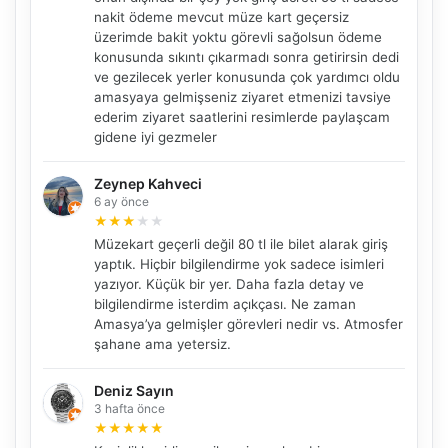
nakit ödeme mevcut müze kart geçersiz
üzerimde bakit yoktu görevli sağolsun ödeme
konusunda sıkıntı çıkarmadı sonra getirirsin dedi
ve gezilecek yerler konusunda çok yardımcı oldu
amasyaya gelmişseniz ziyaret etmenizi tavsiye
ederim ziyaret saatlerini resimlerde paylaşcam
gidene iyi gezmeler
Zeynep Kahveci
6 ay önce
★
★
★
★
★
Müzekart geçerli değil 80 tl ile bilet alarak giriş
NBY Akıllı Asistan
yaptık. Hiçbir bilgilendirme yok sadece isimleri
yazıyor. Küçük bir yer. Daha fazla detay ve
AI kullanmadan, sitedeki gerçek yerlerle akıllı rota
önerir.
bilgilendirme isterdim açıkçası. Ne zaman
Amasya’ya gelmişler görevleri nedir vs. Atmosfer
şahane ama yetersiz.
Deniz Sayın
Şehir / ilçe
3 hafta önce
★
★
★
★
★