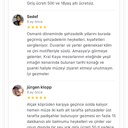
Giriş ücreti 50tl ve 18yaş altı ücretsiz.
Sedef
8 ay önce
★
★
★
★
★
Osmanlı döneminde şehzadelik yıllarını burada
geçirmiş şehzadelerin heykelleri, kıyafetleri
sergileniyor. Duvarlar ve yerler geleneksel kilim
ve çini motifleriyle süslü. Amasya’yı görmeye
gelenler, Kral Kaya mezarlarının eteğinde yeşil
ırmağın kenarında bulunan tarihi konağı ve
şuanki haliyle müzeyi ziyaret etmeyi unutmayın.
İyi gezmeler.
jürgen klopp
8 ay önce
★
★
★
★
★
Alçak köprüden karşıya geçince solda kalıyor
hemen müze iki katlı alt tarafta şehzadeler üst
tarafta padişahlar bulunuyor gezmesi en fazla 15
dakikanızı alır balmumu heykelleri ve çiniler var
onun dışında bir şey yok giriş ücreti 50 tl sadece