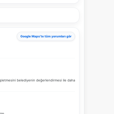
Google Maps
’te tüm yorumları gör
 işletmesini belediyenin değerlendirmesi ile daha
NBY Akıllı Asistan
AI kullanmadan, sitedeki gerçek yerlerle akıllı rota
ğim.