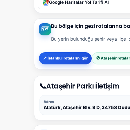
Google Haritalar Yol Tarifi Al
Bu bölge için gezi rotalarına b
🗺️
Bu yerin bulunduğu şehir veya ilçe içi
📍 İstanbul rotalarını gör
🧭 Ataşehir rotalar
📞
Ataşehir Parkı İletişim
Adres
Atatürk, Ataşehir Blv. 9 D, 34758 Dud