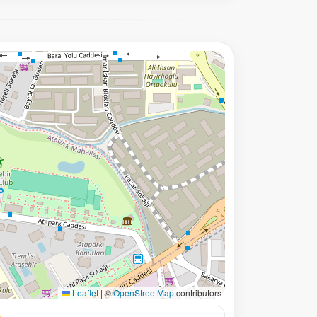
Leaflet
|
©
OpenStreetMap
contributors