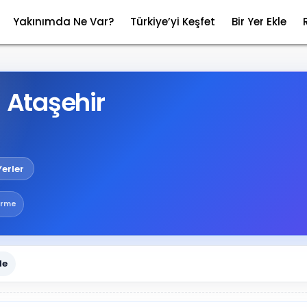
Yakınımda Ne Var?
Türkiye’yi Keşfet
Bir Yer Ekle
– Ataşehir
Yerler
irme
le