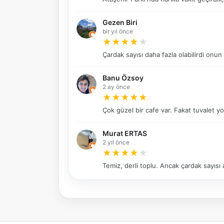
Gezen Biri
bir yıl önce
★
★
★
★
★
Çardak sayısı daha fazla olabilirdi onun 
Banu Özsoy
2 ay önce
★
★
★
★
★
Çok güzel bir cafe var. Fakat tuvalet yo
Murat ERTAS
2 yıl önce
★
★
★
★
★
Temiz, derli toplu. Ancak çardak sayısı 