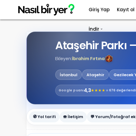
Giriş Yap
Kayıt ol
İndir
Ataşehir Parkı 
Ekleyen:
İbrahim Fırtına
İstanbul
Ataşehir
Gezilecek 
4,3
★
★
★
★
★
Google
puanı
676 değerlend
🧭 Yol tarifi
☎️ İletişim
💬 Yorum/Fotoğraf ek