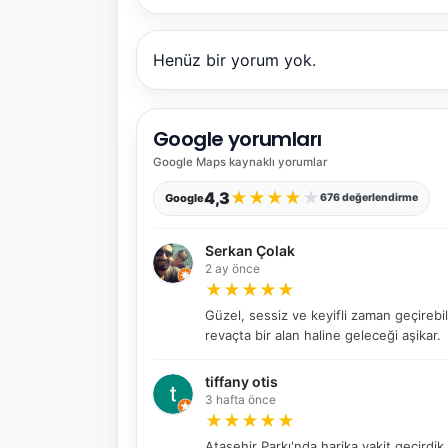
Henüz bir yorum yok.
Google yorumları
Google Maps
kaynaklı yorumlar
★
★
★
★
★
4,3
Google
676 değerlendirme
Serkan Çolak
2 ay önce
★
★
★
★
★
Güzel, sessiz ve keyifli zaman geçirebi
revaçta bir alan haline geleceği aşikar.
tiffany otis
3 hafta önce
★
★
★
★
★
Ataşehir Parkı'nda harika vakit geçirdik,