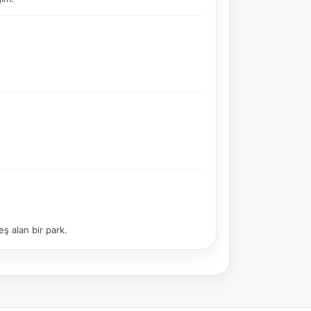
önerir.
Şehir / ilçe
⭐ Popüler
🧭 Rehber
✨ İlk kez gelen
🏛️ Tarihi
🌿 Doğa
👨‍👩‍👧 Aile/Çocuk
🍽️ Lezzet
⚡ Kısa
🚶 Yürüyüş
🚗 Arabayla
📸 Fotoğraf
🍃 Sakin
eş alan bir park.
☔ Yağmurlu
🗓️ Hafta sonu
₺ Ekonomik
Durak
Akıllı rota öner