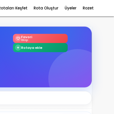
Rotaları Keşfet
Rota Oluştur
Üyeler
Rozet
Favori
🤍
0
kişi
+
Rotaya ekle