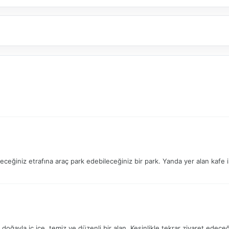
leceğiniz etrafına araç park edebileceğiniz bir park. Yanda yer alan kafe
 doğayla iç içe, temiz ve düzenli bir alan. Kesinlikle tekrar ziyaret edece