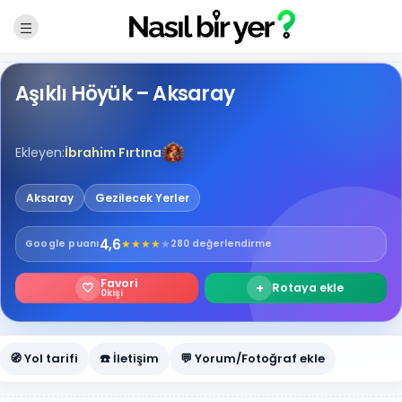
Aşıklı Höyük – Aksaray
Ekleyen:
İbrahim Fırtına
Aksaray
Gezilecek Yerler
4,6
★
★
★
★
★
Google
puanı
280 değerlendirme
Favori
🤍
+
Rotaya ekle
0
kişi
🧭 Yol tarifi
☎️ İletişim
💬 Yorum/Fotoğraf ekle