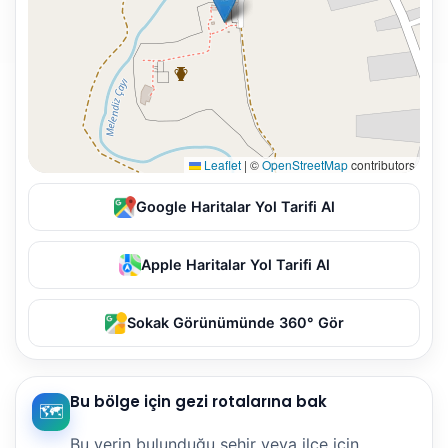
Leaflet
|
©
OpenStreetMap
contributors
Google Haritalar Yol Tarifi Al
Apple Haritalar Yol Tarifi Al
Sokak Görünümünde 360° Gör
Bu bölge için gezi rotalarına bak
🗺️
Bu yerin bulunduğu şehir veya ilçe için