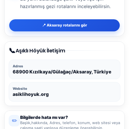
hazırlanmış gezi rotalarını inceleyebilirsin.
📍 Aksaray rotalarını gör
📞
Aşıklı Höyük İletişim
Adres
68900 Kızılkaya/Gülağaç/Aksaray, Türkiye
Website
asiklihoyuk.org
Bilgilerde hata mı var?
✏️
Başlık,hakkında, Adres, telefon, konum, web sitesi veya
çalışma saati yanlışsa düzenleme önerebilirsin.