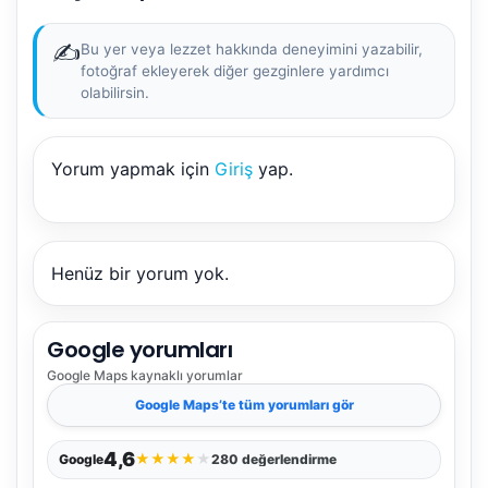
✍️
Bu yer veya lezzet hakkında deneyimini yazabilir,
fotoğraf ekleyerek diğer gezginlere yardımcı
olabilirsin.
Yorum yapmak için
Giriş
yap.
NBY Akıllı Asistan
AI kullanmadan, sitedeki gerçek yerlerle akıllı rota
önerir.
Henüz bir yorum yok.
Google yorumları
Şehir / ilçe
Google Maps
kaynaklı yorumlar
Google Maps
’te tüm yorumları gör
⭐ Popüler
🧭 Rehber
✨ İlk kez gelen
4,6
★
★
★
★
★
Google
280 değerlendirme