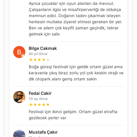
Ayrıca çocuklar için oyun alanları da mevcut.
Çalışanların ilgisi ve misafirperverliği de oldukça
memnun edici. Doğanın tadını çıkarmak isteyen
herkesin mutlaka ziyaret etmesi gereken bir yer.
Ben ve ailem çok keyifli zaman geçirdik, tekrar
gelmek için sabı
Bilge Cakmak
bir yıl önce
★
★
★
★
★
Boğa güreşi festivali için geldik ortam güzel ama
karavanla çıkış biraz zorlu yol çok keskin virajlı ve
NBY Akıllı Asistan
dik otopark alanı geniş ortam sakin
AI kullanmadan, sitedeki gerçek yerlerle akıllı rota
önerir.
Fedai Cakir
10 ay önce
★
★
★
★
★
Festival için ikinci gelişim. Ortam güzel etrafta
Şehir / ilçe
gezilecek yerler var
Mustafa Çakır