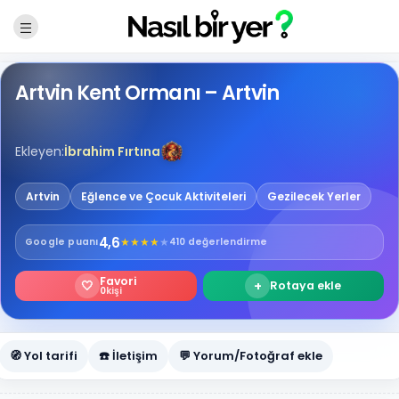
Artvin Kent Ormanı – Artvin
Ekleyen:
İbrahim Fırtına
Artvin
Eğlence ve Çocuk Aktiviteleri
Gezilecek Yerler
4,6
★
★
★
★
★
Google
puanı
410 değerlendirme
Favori
🤍
+
Rotaya ekle
0
kişi
🧭 Yol tarifi
☎️ İletişim
💬 Yorum/Fotoğraf ekle