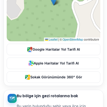
Leaflet
|
©
OpenStreetMap
contributors
Google Haritalar Yol Tarifi Al
Apple Haritalar Yol Tarifi Al
Sokak Görünümünde 360° Gör
Bu bölge için gezi rotalarına bak
🗺️
Bu yerin bulunduğu şehir veya ilçe için