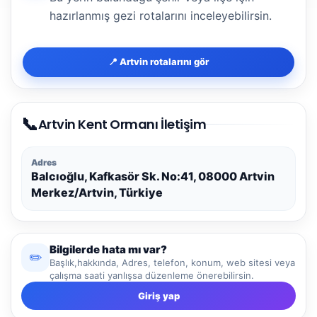
hazırlanmış gezi rotalarını inceleyebilirsin.
📍 Artvin rotalarını gör
📞
Artvin Kent Ormanı İletişim
Adres
Balcıoğlu, Kafkasör Sk. No:41, 08000 Artvin
Merkez/Artvin, Türkiye
Bilgilerde hata mı var?
✏️
Başlık,hakkında, Adres, telefon, konum, web sitesi veya
çalışma saati yanlışsa düzenleme önerebilirsin.
Giriş yap