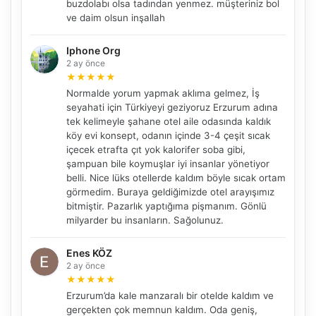
buzdolabı olsa tadından yenmez. müşteriniz bol
ve daim olsun inşallah
Iphone Org
2 ay önce
★
★
★
★
★
Normalde yorum yapmak aklıma gelmez, İş
seyahati için Türkiyeyi geziyoruz Erzurum adına
tek kelimeyle şahane otel aile odasında kaldık
köy evi konsept, odanın içinde 3-4 çeşit sıcak
içecek etrafta çıt yok kalorifer soba gibi,
şampuan bile koymuşlar iyi insanlar yönetiyor
belli. Nice lüks otellerde kaldım böyle sıcak ortam
görmedim. Buraya geldiğimizde otel arayışımız
bitmiştir. Pazarlık yaptığıma pişmanım. Gönlü
milyarder bu insanların. Sağolunuz.
Enes KÖZ
2 ay önce
★
★
★
★
★
Erzurum’da kale manzaralı bir otelde kaldım ve
gerçekten çok memnun kaldım. Oda geniş,