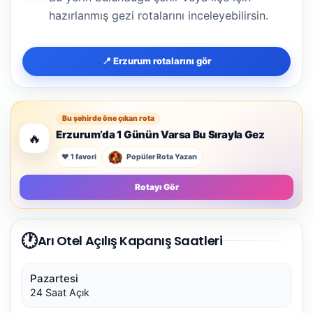
hazırlanmış gezi rotalarını inceleyebilirsin.
📍 Erzurum rotalarını gör
Bu şehirde öne çıkan rota
Erzurum’da 1 Günün Varsa Bu Sırayla Gez
🔥
❤️ 1 favori
Popüler Rota Yazarı
Rotayı Gör
🕐
Arı Otel Açılış Kapanış Saatleri
Pazartesi
24 Saat Açık