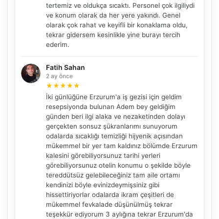
tertemiz ve oldukça sıcaktı. Personel çok ilgiliydi
ve konum olarak da her yere yakındı. Genel
olarak çok rahat ve keyifli bir konaklama oldu,
tekrar gidersem kesinlikle yine burayı tercih
ederim.
Fatih Sahan
2 ay önce
★
★
★
★
★
NBY Akıllı Asistan
İki günlüğüne Erzurum'a iş gezisi için geldim
AI kullanmadan, sitedeki gerçek yerlerle akıllı rota
resepsiyonda bulunan Adem bey geldiğim
önerir.
günden beri ilgi alaka ve nezaketinden dolayı
gerçekten sonsuz şükranlarımı sunuyorum
odalarda sıcaklığı temizliği hijyenik açısından
mükemmel bir yer tam kaldınız bölümde Erzurum
kalesini görebiliyorsunuz tarihi yerleri
Şehir / ilçe
görebiliyorsunuz otelin konumu o şekilde böyle
tereddütsüz gelebileceğiniz tam aile ortamı
kendinizi böyle evinizdeymişsiniz gibi
hissettiriyorlar odalarda ikram çeşitleri de
⭐ Popüler
🧭 Rehber
✨ İlk kez gelen
mükemmel fevkalade düşünülmüş tekrar
teşekkür ediyorum 3 aylığına tekrar Erzurum'da