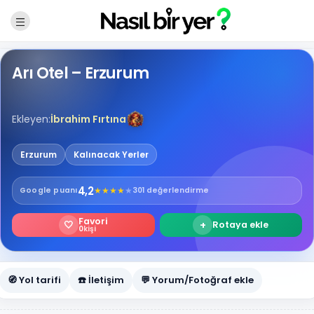
Arı Otel – Erzurum
Ekleyen:
İbrahim Fırtına
Erzurum
Kalınacak Yerler
4,2
★
★
★
★
★
Google
puanı
301 değerlendirme
Favori
🤍
+
Rotaya ekle
0
kişi
🧭 Yol tarifi
☎️ İletişim
💬 Yorum/Fotoğraf ekle