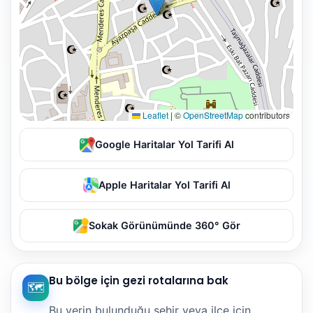
Leaflet
|
©
OpenStreetMap
contributors
Google Haritalar Yol Tarifi Al
Apple Haritalar Yol Tarifi Al
Sokak Görünümünde 360° Gör
Bu bölge için gezi rotalarına bak
🗺️
Bu yerin bulunduğu şehir veya ilçe için