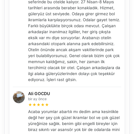
seferinde bu otelde kalıyor. 27 Nisan-8 Mayıs
tarihleri arasında beraber konakladık. Hizmet,
güleryüz üst seviyede. Odaya girer girmez bol
ikramlarla karşılaşıyorsunuz. Odalar gayet temiz.
Farklı büyüklükte birçok odası mevcut. Çalışan
arkadaşlar inanılmaz ilgililer, her giriş çıkışta
eksik var mı diye soruyorlar. Arabanızı otelin
arkasındaki otopark alanına park edebilirsiniz.
Otelin önünde ancak akşam vakitlerinde park
yeri bulabiliyorsunuz. Genel olarak bizim çok çok
memnun kaldığımız, sakin, her zaman ilk
tercihimiz olacak bir otel. Çalışan arkadaşlara da
ilgi alaka güleryüzlerinden dolayı çok teşekkür
ediyoruz. İşleri rast gitsin.
Ali GOCDU
bir ay önce
★
★
★
★
★
Acaba yorumlar abartılı mı dedim ama kesinlikle
değil her şey çok güzel ikramlar bol ve çok güzel
yüreğinize sağlık. benim gibi engelli bireyler için
biraz sıkıntı var asansör yok bir de odalarda mini