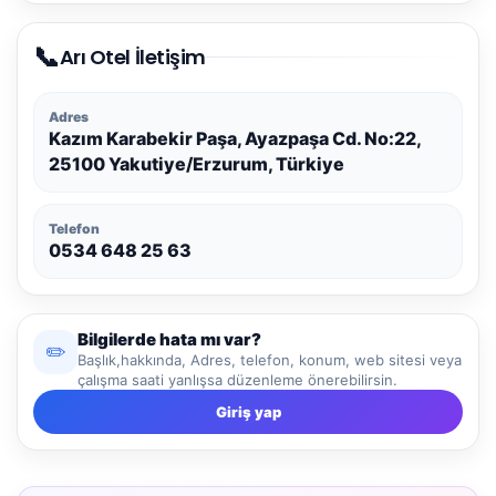
📞
Arı Otel İletişim
Adres
Kazım Karabekir Paşa, Ayazpaşa Cd. No:22,
25100 Yakutiye/Erzurum, Türkiye
Telefon
0534 648 25 63
Bilgilerde hata mı var?
✏️
Başlık,hakkında, Adres, telefon, konum, web sitesi veya
çalışma saati yanlışsa düzenleme önerebilirsin.
Giriş yap