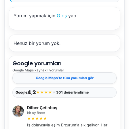
Yorum yapmak için
Giriş
yap.
Henüz bir yorum yok.
Google yorumları
Google Maps
kaynaklı yorumlar
Google Maps
’te tüm yorumları gör
4,2
★
★
★
★
★
Google
301 değerlendirme
Dilber Çetinbaş
bir ay önce
★
★
★
★
★
İş dolayısıyla eşim Erzurum'a sık geliyor. Her